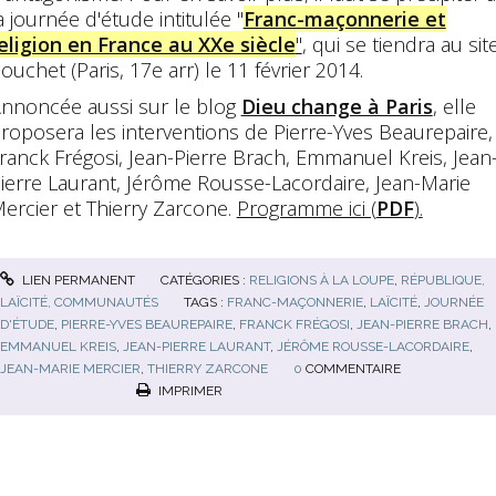
a journée d'étude intitulée "
Franc-maçonnerie et
eligion en France au XXe siècle
"
, qui se tiendra au sit
ouchet (Paris, 17e arr) le 11 février 2014.
nnoncée aussi sur le blog
Dieu change à Paris
, elle
roposera les interventions de Pierre-Yves Beaurepaire,
ranck Frégosi, Jean-Pierre Brach, Emmanuel Kreis, Jean
ierre Laurant, Jérôme Rousse-Lacordaire, Jean-Marie
ercier et Thierry Zarcone.
Programme ici (
PDF
).
LIEN PERMANENT
CATÉGORIES :
RELIGIONS À LA LOUPE
,
RÉPUBLIQUE,
LAÏCITÉ, COMMUNAUTÉS
TAGS :
FRANC-MAÇONNERIE
,
LAÏCITÉ
,
JOURNÉE
D'ÉTUDE
,
PIERRE-YVES BEAUREPAIRE
,
FRANCK FRÉGOSI
,
JEAN-PIERRE BRACH
,
EMMANUEL KREIS
,
JEAN-PIERRE LAURANT
,
JÉRÔME ROUSSE-LACORDAIRE
,
JEAN-MARIE MERCIER
,
THIERRY ZARCONE
0
COMMENTAIRE
IMPRIMER