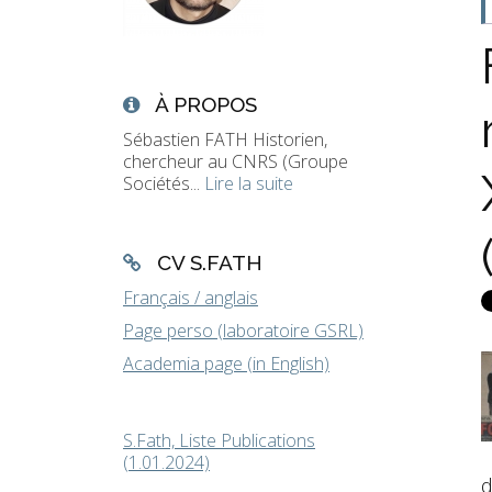
À PROPOS
Sébastien FATH Historien,
chercheur au CNRS (Groupe
Sociétés...
Lire la suite
CV S.FATH
Français / anglais
Page perso (laboratoire GSRL)
Academia page (in English)
S.Fath, Liste Publications
(1.01.2024)
d