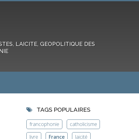
ES, LAICITE, GEOPOLITIQUE DES
NIE
TAGS POPULAIRES
francophonie
catholicisme
livre
France
laïcité