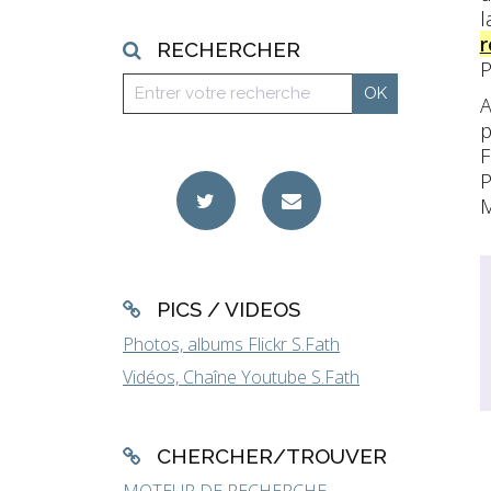
l
r
RECHERCHER
P
A
p
F
P
M
PICS / VIDEOS
Photos, albums Flickr S.Fath
Vidéos, Chaîne Youtube S.Fath
CHERCHER/TROUVER