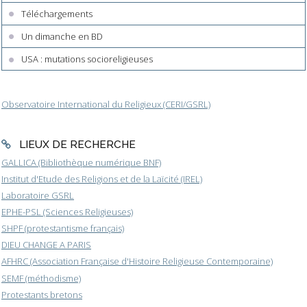
Téléchargements
Un dimanche en BD
USA : mutations socioreligieuses
Observatoire International du Religieux (CERI/GSRL)
LIEUX DE RECHERCHE
GALLICA (Bibliothèque numérique BNF)
Institut d'Etude des Religions et de la Laïcité (IREL)
Laboratoire GSRL
EPHE-PSL (Sciences Religieuses)
SHPF (protestantisme français)
DIEU CHANGE A PARIS
AFHRC (Association Française d'Histoire Religieuse Contemporaine)
SEMF (méthodisme)
Protestants bretons