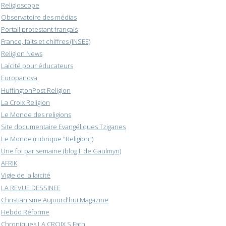
Religioscope
Observatoire des médias
Portail protestant français
France, faits et chiffres (INSEE)
Religion News
Laïcité pour éducateurs
Europanova
HuffingtonPost Religion
La Croix Religion
Le Monde des religions
Site documentaire Evangéliques Tziganes
Le Monde (rubrique "Religion")
Une foi par semaine (blog I. de Gaulmyn)
AFRIK
Vigie de la laïcité
LA REVUE DESSINEE
Christianisme Aujourd'hui Magazine
Hebdo Réforme
Chroniques LA CROIX S.Fath