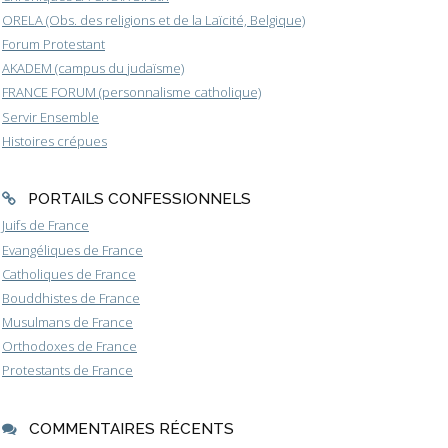
ORELA (Obs. des religions et de la Laïcité, Belgique)
Forum Protestant
AKADEM (campus du judaïsme)
FRANCE FORUM (personnalisme catholique)
Servir Ensemble
Histoires crépues
PORTAILS CONFESSIONNELS
Juifs de France
Evangéliques de France
Catholiques de France
Bouddhistes de France
Musulmans de France
Orthodoxes de France
Protestants de France
COMMENTAIRES RÉCENTS