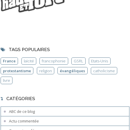
TAGS POPULAIRES
France
laïcité
francophonie
GSRL
Etats-Unis
protestantisme
religion
évangéliques
catholicisme
livre
CATÉGORIES
ABC de ce blog
Actu commentée