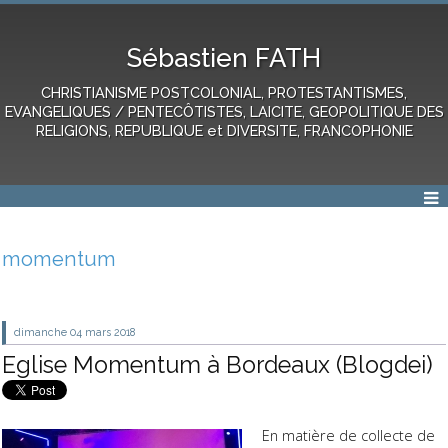
Sébastien FATH
CHRISTIANISME POSTCOLONIAL, PROTESTANTISMES,
EVANGELIQUES / PENTECÔTISTES, LAICITE, GEOPOLITIQUE DES
RELIGIONS, REPUBLIQUE et DIVERSITE, FRANCOPHONIE
momentum
dimanche 04
mars 2018
Eglise Momentum à Bordeaux (Blogdei)
En matière de collecte de