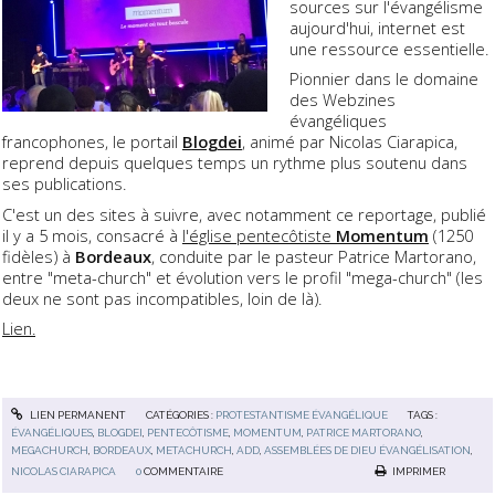
sources sur l'évangélisme
aujourd'hui, internet est
une ressource essentielle.
Pionnier dans le domaine
des Webzines
évangéliques
francophones, le portail
Blogdei
, animé par Nicolas Ciarapica,
reprend depuis quelques temps un rythme plus soutenu dans
ses publications.
C'est un des sites à suivre, avec notamment ce reportage, publié
il y a 5 mois, consacré à
l'église pentecôtiste
Momentum
(1250
fidèles) à
Bordeaux
, conduite par le pasteur Patrice Martorano,
entre "meta-church" et évolution vers le profil "mega-church" (les
deux ne sont pas incompatibles, loin de là).
Lien.
LIEN PERMANENT
CATÉGORIES :
PROTESTANTISME ÉVANGÉLIQUE
TAGS :
ÉVANGÉLIQUES
,
BLOGDEI
,
PENTECÔTISME
,
MOMENTUM
,
PATRICE MARTORANO
,
MEGACHURCH
,
BORDEAUX
,
METACHURCH
,
ADD
,
ASSEMBLÉES DE DIEU ÉVANGÉLISATION
,
NICOLAS CIARAPICA
0
COMMENTAIRE
IMPRIMER