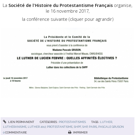
La
Société de l'Histoire du Protestantisme Français
organise,
le 16 novembre 2017,
la conférence suivante (cliquer pour agrandir)
LIEN PERMANENT
CATÉGORIES :
PROTESTANTISMES
TAGS :
LUTHER
,
LUTHÉRANISME
,
LUTHER 2017
,
PROTESTANTISME
,
SHPF
,
SHP
,
PARIS
,
PASCALE GRUSON
0
COMMENTAIRE
IMPRIMER