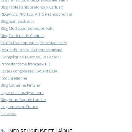
Blog Protestants bretons (JY.Carluer)
REGARDS PROTESTANTS (Francophonie)
Blog Jean Baubérot
Blog Médiapart Sébastien Fath
Blog Frederic de Coninck
Fil-info Francophonie (Protestantisme)
Revue d'Histoire du Protestantisme
Evangéliques Tziganes (Le Cossec)
Protestantisme français (FPF)
Eglises congolaises, CASARHEMA
InfoChrétienne
Blog Catherine Kintzler
Ligue de l'enseignement
Blog Anne-Sophie Lamine
Huguenots en France
Foi et Vie
INFO RELIGIEUSE ET LAÏQUE