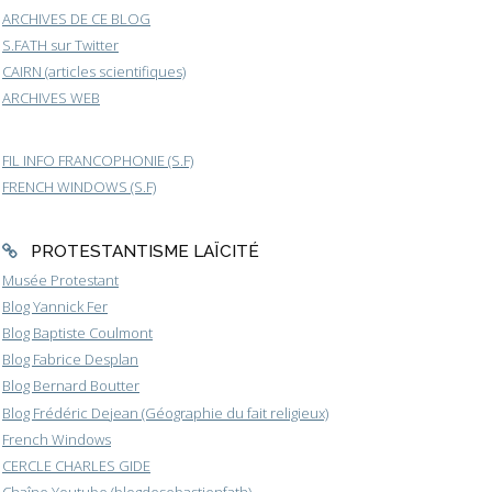
ARCHIVES DE CE BLOG
S.FATH sur Twitter
CAIRN (articles scientifiques)
ARCHIVES WEB
FIL INFO FRANCOPHONIE (S.F)
FRENCH WINDOWS (S.F)
PROTESTANTISME LAÏCITÉ
Musée Protestant
Blog Yannick Fer
Blog Baptiste Coulmont
Blog Fabrice Desplan
Blog Bernard Boutter
Blog Frédéric Dejean (Géographie du fait religieux)
French Windows
CERCLE CHARLES GIDE
Chaîne Youtube (blogdesebastienfath)