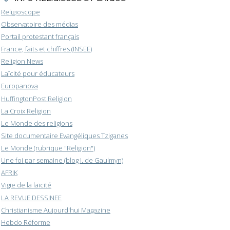
Religioscope
Observatoire des médias
Portail protestant français
France, faits et chiffres (INSEE)
Religion News
Laïcité pour éducateurs
Europanova
HuffingtonPost Religion
La Croix Religion
Le Monde des religions
Site documentaire Evangéliques Tziganes
Le Monde (rubrique "Religion")
Une foi par semaine (blog I. de Gaulmyn)
AFRIK
Vigie de la laïcité
LA REVUE DESSINEE
Christianisme Aujourd'hui Magazine
Hebdo Réforme