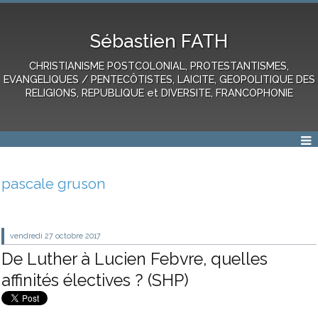
Sébastien FATH
CHRISTIANISME POSTCOLONIAL, PROTESTANTISMES,
EVANGELIQUES / PENTECÔTISTES, LAICITE, GEOPOLITIQUE DES
RELIGIONS, REPUBLIQUE et DIVERSITE, FRANCOPHONIE
pascale gruson
vendredi 27
octobre 2017
De Luther à Lucien Febvre, quelles
affinités électives ? (SHP)