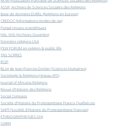
AFSR (Association Française de Sciences Sociales des Religions)
ASSR, Archives de Sciences Sociales des Religions
Base de données EUREL (Religions en Europe)
CREDOC (Informations modes de vie)
Portail revues scientifiques
HAL SHS (Archives Ouvertes)
Données religions USA
PEW FORUM on religion & public life
TNS SOFRES
IFOP
BLog de Jean-François Dortier (Sciences Humaines)
Sociologie & Religions (réseau AFS)
Journal of Africana Religions
Revue d'Histoire des Religions
Social Compass
Société d'Histoire du Protestantisme Franco-Québécois
SHPF (Société d'Histoire du Protestantisme Français)
ETHNOGRAPHIQUES.Org
CAIRN