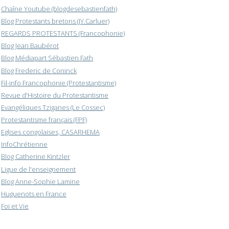
Chaîne Youtube (blogdesebastienfath)
Blog Protestants bretons (JY.Carluer)
REGARDS PROTESTANTS (Francophonie)
Blog Jean Baubérot
Blog Médiapart Sébastien Fath
Blog Frederic de Coninck
Fil-info Francophonie (Protestantisme)
Revue d'Histoire du Protestantisme
Evangéliques Tziganes (Le Cossec)
Protestantisme français (FPF)
Eglises congolaises, CASARHEMA
InfoChrétienne
Blog Catherine Kintzler
Ligue de l'enseignement
Blog Anne-Sophie Lamine
Huguenots en France
Foi et Vie