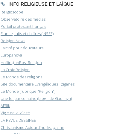
INFO RELIGIEUSE ET LAÏQUE
Religioscope
Observatoire des médias
Portail protestant français
France, faits et chiffres (INSEE)
Religion News
Laïcité pour éducateurs
Europanova
HuffingtonPost Religion
La Croix Religion
Le Monde des religions
Site documentaire Evangéliques Tziganes
Le Monde (rubrique "Religion")
Une foi par semaine (blog I. de Gaulmyn)
AFRIK
Vigie de la laïcité
LA REVUE DESSINEE
Christianisme Aujourd'hui Magazine