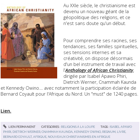
Au XXIe siècle, le christianisme est
devenu un nouveau géant de la
géopolitique des religions, et ce
n'est sans doute qu'un début.
Pour comprendre ses racines, ses
tendances, ses familles spirituelles,
ses tensions internes et sa
créativité, on dispose désormais
d'un bel instrument de travail avec
l'
Anthology of African Christianity
,
dirigée par Isabel Apawo Phiri,
Dietrich Werner, Cnammah Kaunda
et Kennedy Owino.... avec notamment la participation éclairée de
Bernard Coyault pour l'Afrique du Nord. Un "must" de 1240 pages.
Lien.
LIEN PERMANENT
CATÉGORIES :
RELIGIONS À LA LOUPE
TAGS :
ISABEL APAWO
PHIRI
,
DIETRICH WERNER
,
CNAMMAH KAUNDA
,
KENNEDY OWINO
,
REGNUM
,
LIVRE
,
BERNARD COYAULT
,
AFRIQUE
,
NOUVEAUX CHRISTIANISMES EN AFRIQUE