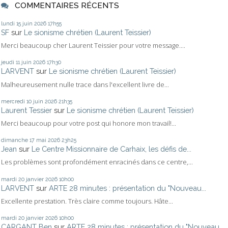
COMMENTAIRES RÉCENTS
lundi 15
juin 2026
17h55
SF
sur
Le sionisme chrétien (Laurent Teissier)
Merci beaucoup cher Laurent Teissier pour votre message....
jeudi 11
juin 2026
17h30
LARVENT
sur
Le sionisme chrétien (Laurent Teissier)
Malheureusement nulle trace dans l'excellent livre de...
mercredi 10
juin 2026
21h35
Laurent Tessier
sur
Le sionisme chrétien (Laurent Teissier)
Merci beaucoup pour votre post qui honore mon travail!...
dimanche 17
mai 2026
23h25
Jean
sur
Le Centre Missionnaire de Carhaix, les défis de...
Les problèmes sont profondément enracinés dans ce centre,...
mardi 20
janvier 2026
10h00
LARVENT
sur
ARTE 28 minutes : présentation du "Nouveau...
Excellente prestation. Très claire comme toujours. Hâte...
mardi 20
janvier 2026
10h00
CARGANT Ben
sur
ARTE 28 minutes : présentation du "Nouveau...