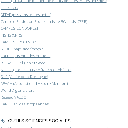
GRHP (Groupe de Recherche en Histoire des Protestantismes)
CEFRELCO
DEFAP (missions protestantes)
Centre d'Etudes du Protestantisme Béarnais (CEPB)
CAMPUS CONDORCET
INSHS (CNRS)
CAMPUS PROTESTANT
SHDBF (baptisme français)
CREDIC (Histoire des missions)
RELRACE (Religion et 'Race')
SHPFQ (protestantisme franco-québécois)
SHP (Vallée de la Dordogne)
AFHAM (Association d'Histoire Mennonite)
World Digital Library
Réseau VALDO
CARES (études afropéennes)
OUTILS SCIENCES SOCIALES