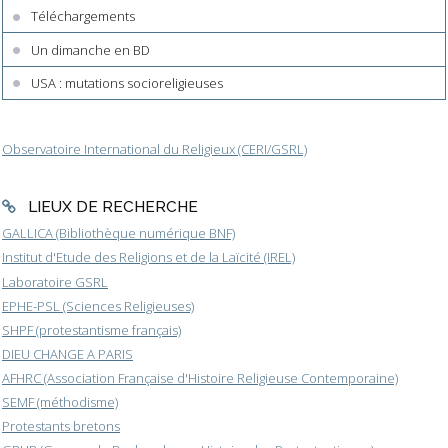
Téléchargements
Un dimanche en BD
USA : mutations socioreligieuses
Observatoire International du Religieux (CERI/GSRL)
LIEUX DE RECHERCHE
GALLICA (Bibliothèque numérique BNF)
Institut d'Etude des Religions et de la Laïcité (IREL)
Laboratoire GSRL
EPHE-PSL (Sciences Religieuses)
SHPF (protestantisme français)
DIEU CHANGE A PARIS
AFHRC (Association Française d'Histoire Religieuse Contemporaine)
SEMF (méthodisme)
Protestants bretons