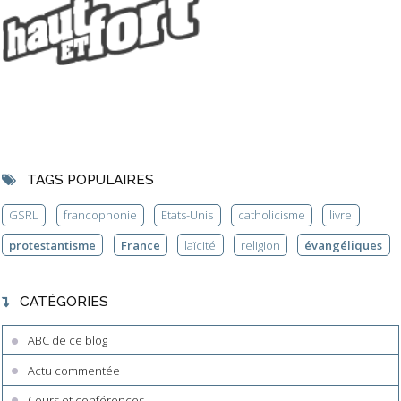
TAGS POPULAIRES
GSRL
francophonie
Etats-Unis
catholicisme
livre
protestantisme
France
laïcité
religion
évangéliques
CATÉGORIES
ABC de ce blog
Actu commentée
Cours et conférences