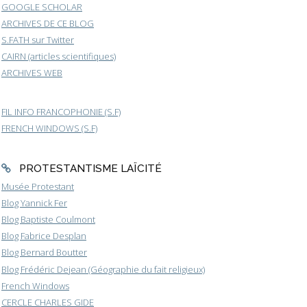
GOOGLE SCHOLAR
ARCHIVES DE CE BLOG
S.FATH sur Twitter
CAIRN (articles scientifiques)
ARCHIVES WEB
FIL INFO FRANCOPHONIE (S.F)
FRENCH WINDOWS (S.F)
PROTESTANTISME LAÏCITÉ
Musée Protestant
Blog Yannick Fer
Blog Baptiste Coulmont
Blog Fabrice Desplan
Blog Bernard Boutter
Blog Frédéric Dejean (Géographie du fait religieux)
French Windows
CERCLE CHARLES GIDE