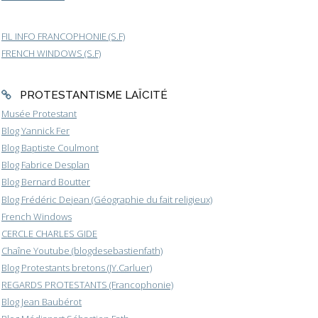
FIL INFO FRANCOPHONIE (S.F)
FRENCH WINDOWS (S.F)
PROTESTANTISME LAÏCITÉ
Musée Protestant
Blog Yannick Fer
Blog Baptiste Coulmont
Blog Fabrice Desplan
Blog Bernard Boutter
Blog Frédéric Dejean (Géographie du fait religieux)
French Windows
CERCLE CHARLES GIDE
Chaîne Youtube (blogdesebastienfath)
Blog Protestants bretons (JY.Carluer)
REGARDS PROTESTANTS (Francophonie)
Blog Jean Baubérot