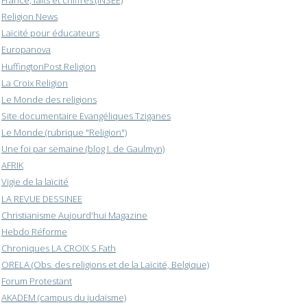
France, faits et chiffres (INSEE)
Religion News
Laïcité pour éducateurs
Europanova
HuffingtonPost Religion
La Croix Religion
Le Monde des religions
Site documentaire Evangéliques Tziganes
Le Monde (rubrique "Religion")
Une foi par semaine (blog I. de Gaulmyn)
AFRIK
Vigie de la laïcité
LA REVUE DESSINEE
Christianisme Aujourd'hui Magazine
Hebdo Réforme
Chroniques LA CROIX S.Fath
ORELA (Obs. des religions et de la Laïcité, Belgique)
Forum Protestant
AKADEM (campus du judaïsme)