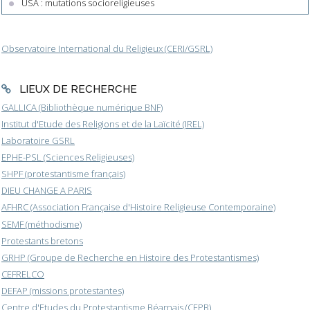
USA : mutations socioreligieuses
Observatoire International du Religieux (CERI/GSRL)
LIEUX DE RECHERCHE
GALLICA (Bibliothèque numérique BNF)
Institut d'Etude des Religions et de la Laïcité (IREL)
Laboratoire GSRL
EPHE-PSL (Sciences Religieuses)
SHPF (protestantisme français)
DIEU CHANGE A PARIS
AFHRC (Association Française d'Histoire Religieuse Contemporaine)
SEMF (méthodisme)
Protestants bretons
GRHP (Groupe de Recherche en Histoire des Protestantismes)
CEFRELCO
DEFAP (missions protestantes)
Centre d'Etudes du Protestantisme Béarnais (CEPB)