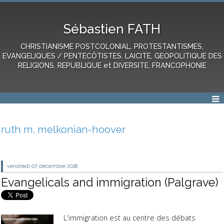
Sébastien FATH
CHRISTIANISME POSTCOLONIAL, PROTESTANTISMES,
EVANGELIQUES / PENTECÔTISTES, LAICITE, GEOPOLITIQUE DES
RELIGIONS, REPUBLIQUE et DIVERSITE, FRANCOPHONIE
ruth m. melkonian-hoover
vendredi 07
décembre 2018
Evangelicals and immigration (Palgrave)
L'immigration est au centre des débats