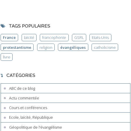
TAGS POPULAIRES
France
laïcité
francophonie
GSRL
Etats-Unis
protestantisme
religion
évangéliques
catholicisme
livre
CATÉGORIES
ABC de ce blog
Actu commentée
Cours et conférences
Ecole, laïcité, République
Géopolitique de l'évangélisme