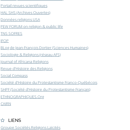
Portail revues scientifiques
HAL SHS (Archives Ouvertes)
Données religions USA
PEW FORUM on religion & public life
TNS SOFRES
IFOP
BLog de Jean-François Dortier (Sciences Humaines)
Sociologie & Religions (réseau AFS)
Journal of Africana Religions
Revue d'Histoire des Religions
Social Compass
Société d'Histoire du Protestantisme Franco-Québécois
SHPF (Société d'Histoire du Protestantisme Français)
ETHNOGRAPHIQUES.Org
CAIRN
LIENS
Groupe Sociétés Religions Laïcités