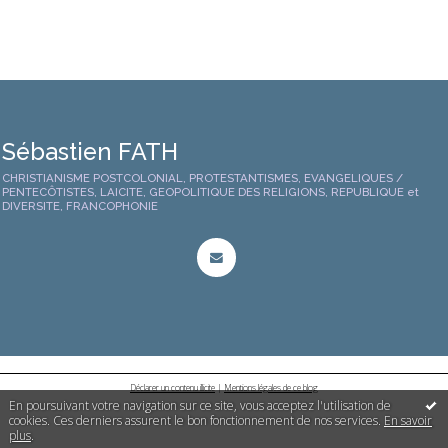
Sébastien FATH
CHRISTIANISME POSTCOLONIAL, PROTESTANTISMES, EVANGELIQUES /
PENTECÔTISTES, LAICITE, GEOPOLITIQUE DES RELIGIONS, REPUBLIQUE et
DIVERSITE, FRANCOPHONIE
Déclarer un contenu illicite
|
Mentions légales de ce blog
En poursuivant votre navigation sur ce site, vous acceptez l'utilisation de
cookies. Ces derniers assurent le bon fonctionnement de nos services.
En savoir
plus
.