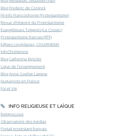
Blog Médiapart Sébastien Fath
Blog Frederic de Coninck
Fil-info Francophonie (Protestantisme)
Revue d'Histoire du Protestantisme
Evangéliques Tziganes (Le Cossec)
Protestantisme français (FPF)
Eglises congolaises, CASARHEMA
InfoChrétienne
Blog Catherine Kintzler
Ligue de l'enseignement
Blog Anne-Sophie Lamine
Huguenots en France
Foi et Vie
INFO RELIGIEUSE ET LAÏQUE
Religioscope
Observatoire des médias
Portail protestant français