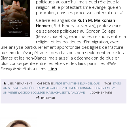
politiques aujourd'hui, mais quel rôle joue la
religion, et le protestantisme évangélique en
particulier, dans les processus interculturels?
Ce livre en anglais de
Ruth M. Melkonian-
Hoover
(Phd. Emory University), professeure
de sciences politiques au Gordon College
(Massachusetts), examine les relations entre la
religion et les politiques d'immigration, avec
une analyse particulièrement approfondie des lignes de fracture
au sein de l'évangélisme - des divisions non seulement entre les
Blancs et les non-Blancs, mais aussi la déconnexion de plus en
plus conséquente entre les élites et les laïcs parmi les
White
Evangelicals
états-uniens.
Lien
.
LIEN PERMANENT
CATÉGORIES :
PROTESTANTISME ÉVANGÉLIQUE
TAGS :
ÉTATS-
UNIS
,
LIVRE
,
ÉVANGÉLIQUES
,
IMMIGRATION
,
RUTH M. MELKONIAN-HOOVER
,
EMORY
UNIVERSITY
,
GORDON COLLEGE
,
MASSACHUSETTS
,
PALGRAVE
0
COMMENTAIRE
IMPRIMER