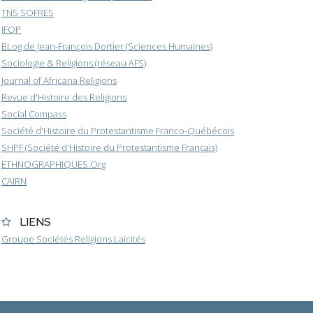
TNS SOFRES
IFOP
BLog de Jean-François Dortier (Sciences Humaines)
Sociologie & Religions (réseau AFS)
Journal of Africana Religions
Revue d'Histoire des Religions
Social Compass
Société d'Histoire du Protestantisme Franco-Québécois
SHPF (Société d'Histoire du Protestantisme Français)
ETHNOGRAPHIQUES.Org
CAIRN
LIENS
Groupe Sociétés Religions Laïcités