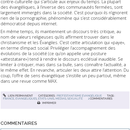
contre-culturelle qui s’articule aux enjeux du temps. La plupart
des évangéliques, à l’inverse des communautés fermées, sont
largement immergés dans la société. C’est pourquoi ils n’ignorent
rien de la pornographie, phénomène qui s’est considérablement
démocratisé depuis internet.
En même temps, ils maintiennent un discours très critique, au
nom de valeurs religieuses qu’ils affirment trouver dans le
christianisme et les Évangiles. C’est cette articulation qui «paye»,
en terme d’impact social. Privilégier l’accompagnement des
évolutions de la société (ce qu’on appelle une posture
«attestataire») tend à rendre le discours ecclésial inaudible. Se
limiter à critiquer, mais dans sa bulle, sans connaître l’actualité, a
le même effet. En revanche, articuler les deux attire l’attention. Du
coup, l’offre de sens évangélique s’instille un peu partout, même
dans une revue comme MAX.
LIEN PERMANENT
CATÉGORIES :
PROTESTANTISME ÉVANGÉLIQUE
TAGS :
FRANCE
,
ÉVANGÉLIQUES
,
ETATS-UNIS
,
MÉDIAS
,
SEXUALITÉ
2
COMMENTAIRES
IMPRIMER
COMMENTAIRES