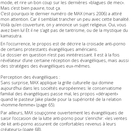
mode, et rire un bon coup sur les dernières «blagues de mec».
Mais c’est bien pauvre, tout ça.
C’est pourquoi le dernier numéro de MAX (mars 2006) a attiré
mon attention. Car il semblait trancher un peu avec cette banalité.
Voilà qu’en couverture, on y annonce un sujet religieux. Oui, vous
avez bien lu! Et il ne s’agit pas de tantrisme, ou de la mystique du
kamasutra.
En l’occurrence, le propos est de décrire la croisade anti-porno
de certains protestants évangéliques américains.
Le dossier en question n’est pas inintéressant. Il est à la fois
révélateur d’une certaine réception des évangéliques, mais aussi
des stratégies des évangéliques eux-mêmes.
Perception des évangéliques :
Sans surprise, MAX applique la grille culturelle qui domine
aujourd’hui dans les sociétés européennes: le conservatisme
familial des évangéliques passe mal, les propos «dérapent»
quand le pasteur Jake plaide pour la supériorité de la relation
«homme-femme» (page 65).
Par ailleurs, MAX soupçonne ouvertement les évangéliques de
saisir l’occasion de la lutte anti-porno pour s’enrichir: «les ventes
de kit anti-porno assurent de confortables revenus à leurs
créateurs» (page 68).