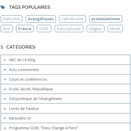
TAGS POPULAIRES
Etats-Unis
évangéliques
catholicisme
protestantisme
livre
France
GSRL
francophonie
religion
laïcité
CATÉGORIES
ABC de ce blog
Actu commentée
Cours et conférences
Ecole, laïcité, République
Géopolitique de l'évangélisme
Livres de l'auteur
Minividéo SF
Programme GSRL "Dieu Change à Paris"