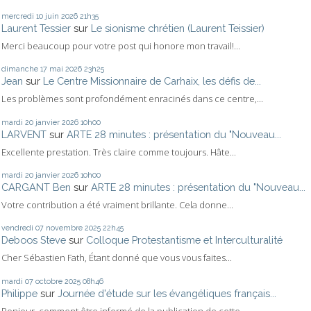
mercredi 10
juin 2026
21h35
Laurent Tessier
sur
Le sionisme chrétien (Laurent Teissier)
Merci beaucoup pour votre post qui honore mon travail!...
dimanche 17
mai 2026
23h25
Jean
sur
Le Centre Missionnaire de Carhaix, les défis de...
Les problèmes sont profondément enracinés dans ce centre,...
mardi 20
janvier 2026
10h00
LARVENT
sur
ARTE 28 minutes : présentation du "Nouveau...
Excellente prestation. Très claire comme toujours. Hâte...
mardi 20
janvier 2026
10h00
CARGANT Ben
sur
ARTE 28 minutes : présentation du "Nouveau...
Votre contribution a été vraiment brillante. Cela donne...
vendredi 07
novembre 2025
22h45
Deboos Steve
sur
Colloque Protestantisme et Interculturalité
Cher Sébastien Fath, Étant donné que vous vous faites...
mardi 07
octobre 2025
08h46
Philippe
sur
Journée d'étude sur les évangéliques français...
Bonjour, comment être informé de la publication de cette...