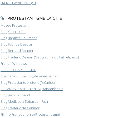
FRENCH WINDOWS (S.F)
PROTESTANTISME LAÏCITÉ
Musée Protestant
Blog Yannick Fer
Blog Baptiste Coulmont
Blog Fabrice Desplan
Blog Bernard Boutter
Blog Frédéric Dejean (Géographie du fait religieux)
French Windows
CERCLE CHARLES GIDE
Chaîne Youtube (blogdesebastienfath)
Blog Protestants bretons (JY.Carluer)
REGARDS PROTESTANTS (Francophonie)
Blog Jean Baubérot
Blog Médiapart Sébastien Fath
Blog Frederic de Coninck
Fil-info Francophonie (Protestantisme)