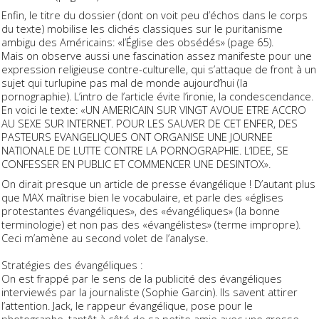
Enfin, le titre du dossier (dont on voit peu d’échos dans le corps
du texte) mobilise les clichés classiques sur le puritanisme
ambigu des Américains: «l’Église des obsédés» (page 65).
Mais on observe aussi une fascination assez manifeste pour une
expression religieuse contre-culturelle, qui s’attaque de front à un
sujet qui turlupine pas mal de monde aujourd’hui (la
pornographie). L’intro de l’article évite l’ironie, la condescendance.
En voici le texte: «UN AMERICAIN SUR VINGT AVOUE ETRE ACCRO
AU SEXE SUR INTERNET. POUR LES SAUVER DE CET ENFER, DES
PASTEURS EVANGELIQUES ONT ORGANISE UNE JOURNEE
NATIONALE DE LUTTE CONTRE LA PORNOGRAPHIE. L’IDEE, SE
CONFESSER EN PUBLIC ET COMMENCER UNE DESINTOX».
On dirait presque un article de presse évangélique ! D’autant plus
que MAX maîtrise bien le vocabulaire, et parle des «églises
protestantes évangéliques», des «évangéliques» (la bonne
terminologie) et non pas des «évangélistes» (terme impropre).
Ceci m’amène au second volet de l’analyse.
Stratégies des évangéliques :
On est frappé par le sens de la publicité des évangéliques
interviewés par la journaliste (Sophie Garcin). Ils savent attirer
l’attention. Jack, le rappeur évangélique, pose pour le
photographe, tantôt à côté de sa petite amie avec une grosse