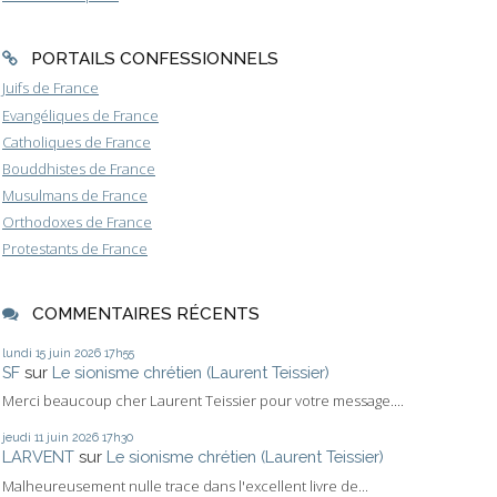
PORTAILS CONFESSIONNELS
Juifs de France
Evangéliques de France
Catholiques de France
Bouddhistes de France
Musulmans de France
Orthodoxes de France
Protestants de France
COMMENTAIRES RÉCENTS
lundi 15
juin 2026
17h55
SF
sur
Le sionisme chrétien (Laurent Teissier)
Merci beaucoup cher Laurent Teissier pour votre message....
jeudi 11
juin 2026
17h30
LARVENT
sur
Le sionisme chrétien (Laurent Teissier)
Malheureusement nulle trace dans l'excellent livre de...