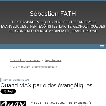
Sébastien FATH
CHRISTIANISME POSTCOLONIAL, PROTESTANTISMES,
EVANGELIQUES / PENTECÔTISTES, LAICITE, GEOPOLITIQUE DES
RELIGIONS, REPUBLIQUE et DIVERSITE, FRANCOPHONIE
Crise de la représentation
Page d'accueil
Liliam Thuram, prophète républicain
samedi 25
mars 2006
Quand MAX parle des évangéliques
Mesdames, acceptez mes excuses. J’ai