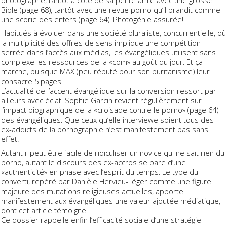
Bible (page 68), tantôt avec une revue porno qu’il brandit comme
une scorie des enfers (page 64). Photogénie assurée!
Habitués à évoluer dans une société pluraliste, concurrentielle, où
la multiplicité des offres de sens implique une compétition
serrée dans l’accès aux médias, les évangéliques utilisent sans
complexe les ressources de la «com» au goût du jour. Et ça
marche, puisque MAX (peu réputé pour son puritanisme) leur
consacre 5 pages.
L’actualité de l’accent évangélique sur la conversion ressort par
ailleurs avec éclat. Sophie Garcin revient régulièrement sur
l’impact biographique de la «croisade contre le porno» (page 64)
des évangéliques. Que ceux qu’elle interviewe soient tous des
ex-addicts de la pornographie n’est manifestement pas sans
effet.
Autant il peut être facile de ridiculiser un novice qui ne sait rien du
porno, autant le discours des ex-accros se pare d’une
«authenticité» en phase avec l’esprit du temps. Le type du
converti, repéré par Danièle Hervieu-Léger comme une figure
majeure des mutations religieuses actuelles, apporte
manifestement aux évangéliques une valeur ajoutée médiatique,
dont cet article témoigne.
Ce dossier rappelle enfin l’efficacité sociale d’une stratégie