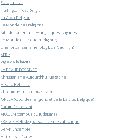
Europanova
HuffingtonPost Religion
La Croix Religion
Le Monde des religions
Site documentaire Evangéliques Tziganes
Le Monde (rubrique "Religion")
Une foi par semaine (blog I. de Gaulmyn)
AFRIK
Vigie de la laïcité
LA REVUE DESSINEE
Christianisme Aujourd'hui Magazine
Hebdo Réforme
Chroniques LA CROIX S.Fath
ORELA (Obs. des religions et de la Laïcité, Belgique)
Forum Protestant
AKADEM (campus du judaïsme)
FRANCE FORUM (personnalisme catholique)
Servir Ensemble
Histoires crépues