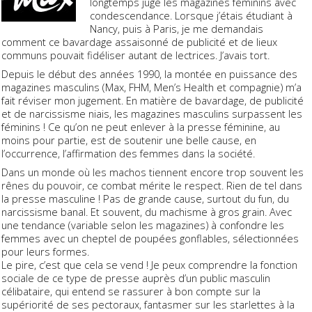
longtemps jugé les magazines féminins avec
condescendance. Lorsque j’étais étudiant à
Nancy, puis à Paris, je me demandais
comment ce bavardage assaisonné de publicité et de lieux
communs pouvait fidéliser autant de lectrices. J’avais tort.
Depuis le début des années 1990, la montée en puissance des
magazines masculins (Max, FHM, Men’s Health et compagnie) m’a
fait réviser mon jugement. En matière de bavardage, de publicité
et de narcissisme niais, les magazines masculins surpassent les
féminins ! Ce qu’on ne peut enlever à la presse féminine, au
moins pour partie, est de soutenir une belle cause, en
l’occurrence, l’affirmation des femmes dans la société.
Dans un monde où les machos tiennent encore trop souvent les
rênes du pouvoir, ce combat mérite le respect. Rien de tel dans
la presse masculine ! Pas de grande cause, surtout du fun, du
narcissisme banal. Et souvent, du machisme à gros grain. Avec
une tendance (variable selon les magazines) à confondre les
femmes avec un cheptel de poupées gonflables, sélectionnées
pour leurs formes.
Le pire, c’est que cela se vend ! Je peux comprendre la fonction
sociale de ce type de presse auprès d’un public masculin
célibataire, qui entend se rassurer à bon compte sur la
supériorité de ses pectoraux, fantasmer sur les starlettes à la