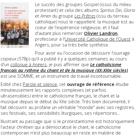
Le succès des groupes Gospel (issus du milieu
protestant) et celui des albums
Spiritus Dei
,
Gloria
et
Amen
du groupe
Les Prêtres
(issu du terreau
catholique) nous le rappellent: la musique est au
coeur de l'expérience religieuse, et il faut
d'autant plus remercier
Olivier Landron
,
professeur à l'
Université Catholique de l'Ouest
à
Angers, pour sa très belle synthèse.
Pour avoir eu l'occasion de découvrir l'ouvrage
copieux (578p) qu'il a publié il y a quelques semaines au cours
d'un
colloque à Angers
, je puis affirmer que
Le catholicisme
français au rythme du chant et de la musique (XX-XXIe siècles)
est une SOMME, et un instrument de travail incontournable.
Edité chez
Parole et silence
, cet
ouvrage de référence
étudie
minutieusement les rapports complexes (et parfois
ultrasensibles) entre le catholicisme français, le chant et la
musique depuis le début du XXe siècle. Très bien documenté, il
fait découvrir au profane un véritable "monde" avec ses registres,
ses festivals, ses sensibilités liturgiques, ses répertoires...
Illustrant au passage que si le protestantisme est historiquement
l'acteur chrétien qui a démocratisé le chant, le catholicisme
contemporain n'est plus beaucoup en reste en matière de