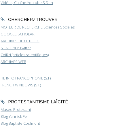
Vidéos, Chaîne Youtube S.Fath
CHERCHER/TROUVER
MOTEUR DE RECHERCHE Sciences Sociales
GOOGLE SCHOLAR
ARCHIVES DE CE BLOG
S.FATH sur Twitter
CAIRN (articles scientifiques)
ARCHIVES WEB
FIL INFO FRANCOPHONIE (S.F)
FRENCH WINDOWS (S.F)
PROTESTANTISME LAÏCITÉ
Musée Protestant
Blog Yannick Fer
Blog Baptiste Coulmont