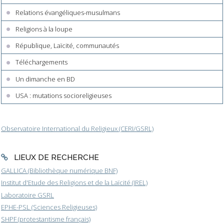
Relations évangéliques-musulmans
Religions à la loupe
République, Laïcité, communautés
Téléchargements
Un dimanche en BD
USA : mutations socioreligieuses
Observatoire International du Religieux (CERI/GSRL)
LIEUX DE RECHERCHE
GALLICA (Bibliothèque numérique BNF)
Institut d'Etude des Religions et de la Laïcité (IREL)
Laboratoire GSRL
EPHE-PSL (Sciences Religieuses)
SHPF (protestantisme français)