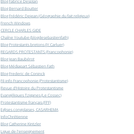
Blog Fabrice Desplan
Blog Bernard Boutter
Blog Frédéric Dejean (Géographie du fait religieux)
French Windows
CERCLE CHARLES GIDE
Chaîne Youtube (blogdesebastienfath)
Blog Protestants bretons (JY.Carluer)
REGARDS PROTESTANTS (Francophonie)
Blog Jean Baubérot
Blog Médiapart Sébastien Fath
Blog Frederic de Coninck
Fil-info Francophonie (Protestantisme)
Revue d'Histoire du Protestantisme
Evangéliques Tziganes (Le Cossec)
Protestantisme français (FPF)
Eglises congolaises, CASARHEMA
InfoChrétienne
Blog Catherine Kintzler
Ligue de l'enseignement