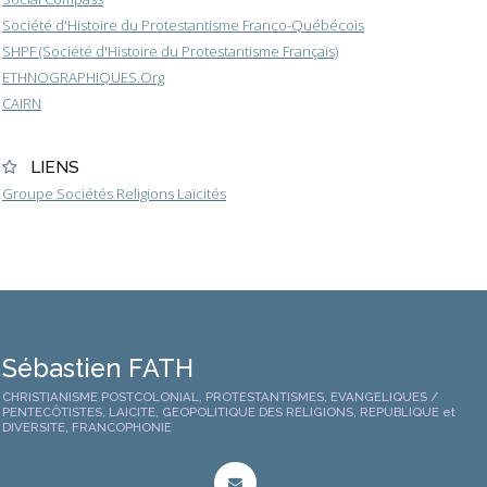
Société d'Histoire du Protestantisme Franco-Québécois
SHPF (Société d'Histoire du Protestantisme Français)
ETHNOGRAPHIQUES.Org
CAIRN
LIENS
Groupe Sociétés Religions Laïcités
Sébastien FATH
CHRISTIANISME POSTCOLONIAL, PROTESTANTISMES, EVANGELIQUES /
PENTECÔTISTES, LAICITE, GEOPOLITIQUE DES RELIGIONS, REPUBLIQUE et
DIVERSITE, FRANCOPHONIE