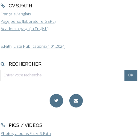
CV S.FATH
Français / anglais
Page perso (laboratoire GSRL)
Academia page (in English)
S.Fath, Liste Publications (1.01.2024)
RECHERCHER
PICS / VIDEOS
Photos, albums Flickr S.Fath