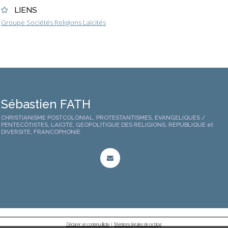
LIENS
Groupe Sociétés Religions Laïcités
Sébastien FATH
CHRISTIANISME POSTCOLONIAL, PROTESTANTISMES, EVANGELIQUES /
PENTECÔTISTES, LAICITE, GEOPOLITIQUE DES RELIGIONS, REPUBLIQUE et
DIVERSITE, FRANCOPHONIE
Déclarer un contenu illicite
|
Mentions légales de ce blog