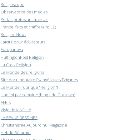
Religioscope
Observatoire des médias
Portail protestant français
France, faits et chiffres (INSEE)
Religion News
Laïcité pour éducateurs
Europanova
HuffingtonPost Religion
La Croix Religion
Le Monde des religions
Site documentaire Evangéliques Tziganes
Le Monde (rubrique "Religion")
Une foi par semaine (blog I. de Gaulmyn)
AFRIK
Vigie de la laïcité
LA REVUE DESSINEE
Christianisme Aujourd'hui Magazine
Hebdo Réforme
Chroniques LA CROIX S.Fath