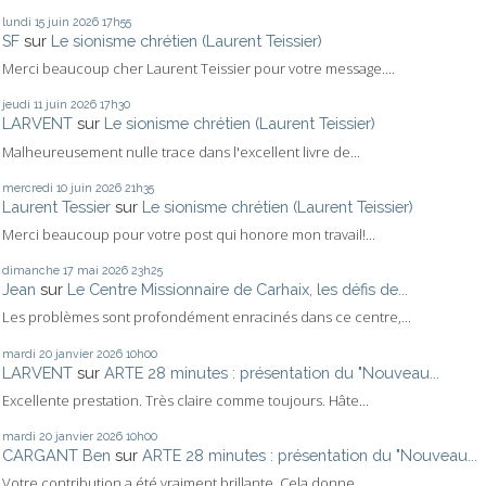
lundi 15
juin 2026
17h55
SF
sur
Le sionisme chrétien (Laurent Teissier)
Merci beaucoup cher Laurent Teissier pour votre message....
jeudi 11
juin 2026
17h30
LARVENT
sur
Le sionisme chrétien (Laurent Teissier)
Malheureusement nulle trace dans l'excellent livre de...
mercredi 10
juin 2026
21h35
Laurent Tessier
sur
Le sionisme chrétien (Laurent Teissier)
Merci beaucoup pour votre post qui honore mon travail!...
dimanche 17
mai 2026
23h25
Jean
sur
Le Centre Missionnaire de Carhaix, les défis de...
Les problèmes sont profondément enracinés dans ce centre,...
mardi 20
janvier 2026
10h00
LARVENT
sur
ARTE 28 minutes : présentation du "Nouveau...
Excellente prestation. Très claire comme toujours. Hâte...
mardi 20
janvier 2026
10h00
CARGANT Ben
sur
ARTE 28 minutes : présentation du "Nouveau...
Votre contribution a été vraiment brillante. Cela donne...