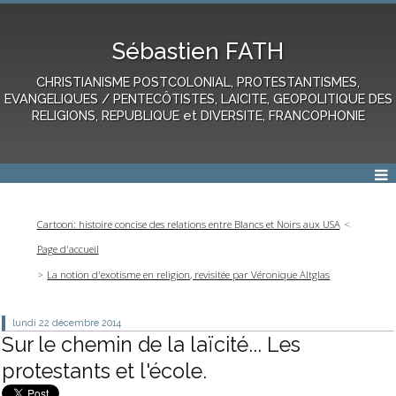
Sébastien FATH
CHRISTIANISME POSTCOLONIAL, PROTESTANTISMES,
EVANGELIQUES / PENTECÔTISTES, LAICITE, GEOPOLITIQUE DES
RELIGIONS, REPUBLIQUE et DIVERSITE, FRANCOPHONIE
Cartoon: histoire concise des relations entre Blancs et Noirs aux USA
Page d'accueil
La notion d'exotisme en religion, revisitée par Véronique Altglas
lundi 22
décembre 2014
Sur le chemin de la laïcité... Les
protestants et l'école.