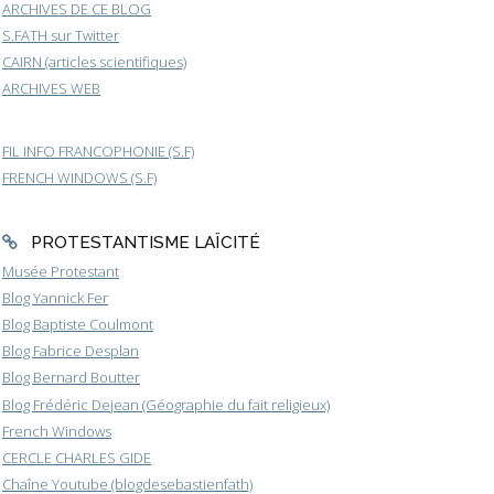
ARCHIVES DE CE BLOG
S.FATH sur Twitter
CAIRN (articles scientifiques)
ARCHIVES WEB
FIL INFO FRANCOPHONIE (S.F)
FRENCH WINDOWS (S.F)
PROTESTANTISME LAÏCITÉ
Musée Protestant
Blog Yannick Fer
Blog Baptiste Coulmont
Blog Fabrice Desplan
Blog Bernard Boutter
Blog Frédéric Dejean (Géographie du fait religieux)
French Windows
CERCLE CHARLES GIDE
Chaîne Youtube (blogdesebastienfath)