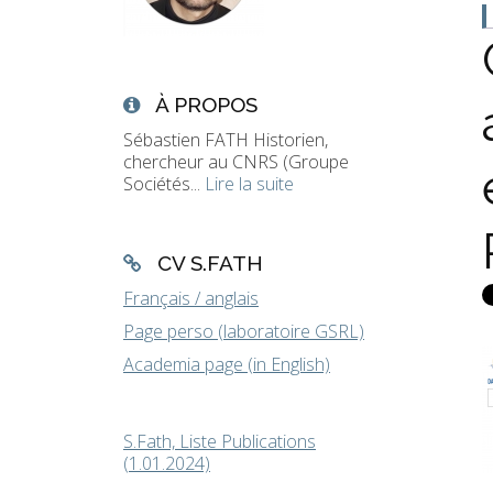
À PROPOS
Sébastien FATH Historien,
chercheur au CNRS (Groupe
Sociétés...
Lire la suite
CV S.FATH
Français / anglais
Page perso (laboratoire GSRL)
Academia page (in English)
S.Fath, Liste Publications
(1.01.2024)