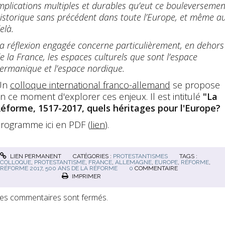
mplications multiples et durables qu’eut ce bouleversemen
istorique sans précédent dans toute l’Europe, et même a
elà.
a réflexion engagée concerne particulièrement, en dehors
e la France, les espaces culturels que sont l’espace
ermanique et l’espace nordique.
Un
colloque international franco-allemand
se propose
n ce moment d'explorer ces enjeux. Il est intitulé
"La
éforme, 1517-2017, quels héritages pour l'Europe?
rogramme ici en PDF (
lien
).
LIEN PERMANENT
CATÉGORIES :
PROTESTANTISMES
TAGS :
COLLOQUE
,
PROTESTANTISME
,
FRANCE
,
ALLEMAGNE
,
EUROPE
,
RÉFORME
,
RÉFORME 2017
,
500 ANS DE LA RÉFORME
0
COMMENTAIRE
IMPRIMER
es commentaires sont fermés.