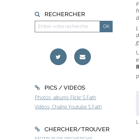
i
h
RECHERCHER
d
L
d
g
e
R
P
PICS / VIDEOS
Photos, albums Flickr S.Fath
Vidéos, Chaîne Youtube S.Fath
L
CHERCHER/TROUVER