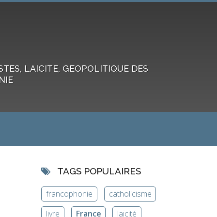
ES, LAICITE, GEOPOLITIQUE DES
NIE
TAGS POPULAIRES
francophonie
catholicisme
livre
France
laïcité