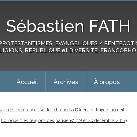
Sébastien FATH
PROTESTANTISMES, EVANGELIQUES / PENTECÔTIST
LIGIONS, REPUBLIQUE et DIVERSITE, FRANCOPHO
Accueil
Archives
À propos
ycle de conférences sur les chrétiens d'Orient
Page d'accueil
Colloque "Les religions des parisiens" (19 et 20 décembre 2017)