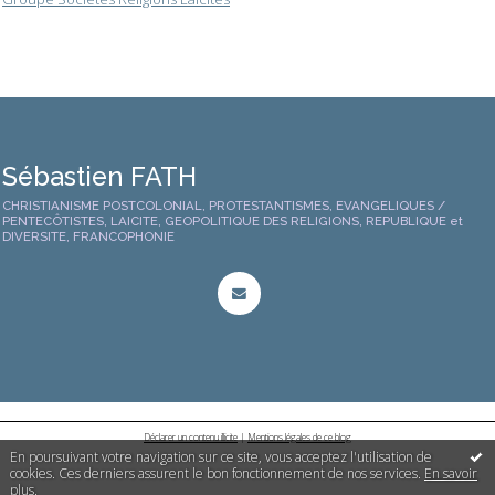
Sébastien FATH
CHRISTIANISME POSTCOLONIAL, PROTESTANTISMES, EVANGELIQUES /
PENTECÔTISTES, LAICITE, GEOPOLITIQUE DES RELIGIONS, REPUBLIQUE et
DIVERSITE, FRANCOPHONIE
Déclarer un contenu illicite
|
Mentions légales de ce blog
En poursuivant votre navigation sur ce site, vous acceptez l'utilisation de
cookies. Ces derniers assurent le bon fonctionnement de nos services.
En savoir
plus
.