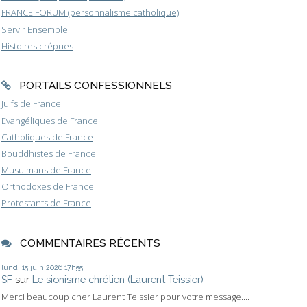
FRANCE FORUM (personnalisme catholique)
Servir Ensemble
Histoires crépues
PORTAILS CONFESSIONNELS
Juifs de France
Evangéliques de France
Catholiques de France
Bouddhistes de France
Musulmans de France
Orthodoxes de France
Protestants de France
COMMENTAIRES RÉCENTS
lundi 15
juin 2026
17h55
SF
sur
Le sionisme chrétien (Laurent Teissier)
Merci beaucoup cher Laurent Teissier pour votre message....