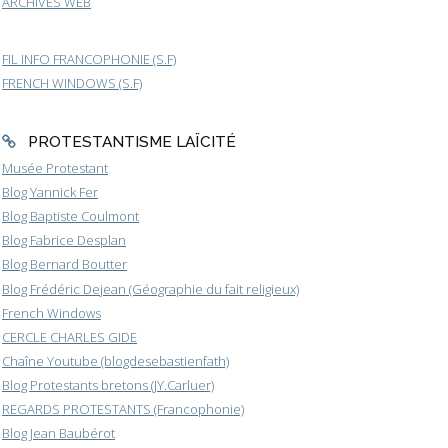
ARCHIVES WEB
FIL INFO FRANCOPHONIE (S.F)
FRENCH WINDOWS (S.F)
PROTESTANTISME LAÏCITÉ
Musée Protestant
Blog Yannick Fer
Blog Baptiste Coulmont
Blog Fabrice Desplan
Blog Bernard Boutter
Blog Frédéric Dejean (Géographie du fait religieux)
French Windows
CERCLE CHARLES GIDE
Chaîne Youtube (blogdesebastienfath)
Blog Protestants bretons (JY.Carluer)
REGARDS PROTESTANTS (Francophonie)
Blog Jean Baubérot