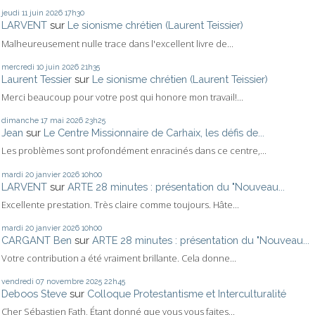
jeudi 11
juin 2026
17h30
LARVENT
sur
Le sionisme chrétien (Laurent Teissier)
Malheureusement nulle trace dans l'excellent livre de...
mercredi 10
juin 2026
21h35
Laurent Tessier
sur
Le sionisme chrétien (Laurent Teissier)
Merci beaucoup pour votre post qui honore mon travail!...
dimanche 17
mai 2026
23h25
Jean
sur
Le Centre Missionnaire de Carhaix, les défis de...
Les problèmes sont profondément enracinés dans ce centre,...
mardi 20
janvier 2026
10h00
LARVENT
sur
ARTE 28 minutes : présentation du "Nouveau...
Excellente prestation. Très claire comme toujours. Hâte...
mardi 20
janvier 2026
10h00
CARGANT Ben
sur
ARTE 28 minutes : présentation du "Nouveau...
Votre contribution a été vraiment brillante. Cela donne...
vendredi 07
novembre 2025
22h45
Deboos Steve
sur
Colloque Protestantisme et Interculturalité
Cher Sébastien Fath, Étant donné que vous vous faites...