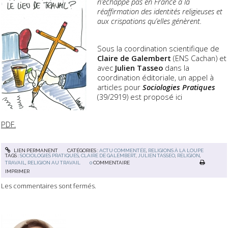
n’échappe pas en France à la
réaffirmation des identités religieuses et
aux crispations qu’elles génèrent.
Sous la coordination scientifique de
Claire de Galembert
(ENS Cachan) et
avec
Julien Tasseo
dans la
coordination éditoriale, un appel à
articles pour
Sociologies Pratiques
(39/2919) est proposé ici
PDF.
LIEN PERMANENT
CATÉGORIES :
ACTU COMMENTÉE
,
RELIGIONS À LA LOUPE
TAGS :
SOCIOLOGIES PRATIQUES
,
CLAIRE DE GALEMBERT
,
JULIEN TASSEO
,
RELIGION
,
TRAVAIL
,
RELIGION AU TRAVAIL
0
COMMENTAIRE
IMPRIMER
Les commentaires sont fermés.