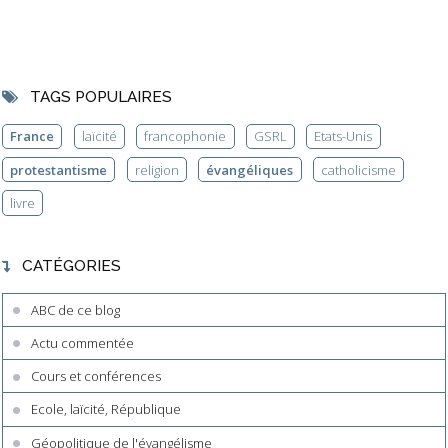
TAGS POPULAIRES
France
laïcité
francophonie
GSRL
Etats-Unis
protestantisme
religion
évangéliques
catholicisme
livre
CATÉGORIES
ABC de ce blog
Actu commentée
Cours et conférences
Ecole, laïcité, République
Géopolitique de l'évangélisme