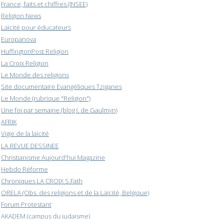
France, faits et chiffres (INSEE)
Religion News
Laïcité pour éducateurs
Europanova
HuffingtonPost Religion
La Croix Religion
Le Monde des religions
Site documentaire Evangéliques Tziganes
Le Monde (rubrique "Religion")
Une foi par semaine (blog I. de Gaulmyn)
AFRIK
Vigie de la laïcité
LA REVUE DESSINEE
Christianisme Aujourd'hui Magazine
Hebdo Réforme
Chroniques LA CROIX S.Fath
ORELA (Obs. des religions et de la Laïcité, Belgique)
Forum Protestant
AKADEM (campus du judaïsme)