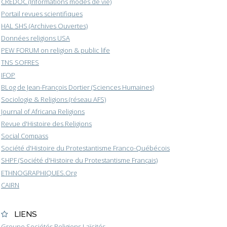
CREDOC (Informations modes de vie)
Portail revues scientifiques
HAL SHS (Archives Ouvertes)
Données religions USA
PEW FORUM on religion & public life
TNS SOFRES
IFOP
BLog de Jean-François Dortier (Sciences Humaines)
Sociologie & Religions (réseau AFS)
Journal of Africana Religions
Revue d'Histoire des Religions
Social Compass
Société d'Histoire du Protestantisme Franco-Québécois
SHPF (Société d'Histoire du Protestantisme Français)
ETHNOGRAPHIQUES.Org
CAIRN
LIENS
Groupe Sociétés Religions Laïcités