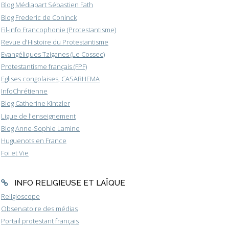
Blog Médiapart Sébastien Fath
Blog Frederic de Coninck
Fil-info Francophonie (Protestantisme)
Revue d'Histoire du Protestantisme
Evangéliques Tziganes (Le Cossec)
Protestantisme français (FPF)
Eglises congolaises, CASARHEMA
InfoChrétienne
Blog Catherine Kintzler
Ligue de l'enseignement
Blog Anne-Sophie Lamine
Huguenots en France
Foi et Vie
INFO RELIGIEUSE ET LAÏQUE
Religioscope
Observatoire des médias
Portail protestant français