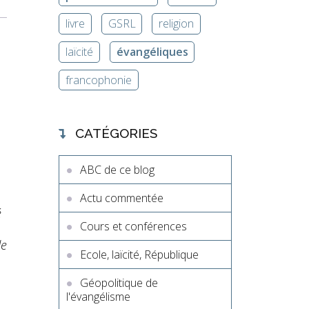
livre
GSRL
religion
laïcité
évangéliques
francophonie
CATÉGORIES
ABC de ce blog
Actu commentée
é
Cours et conférences
de
Ecole, laïcité, République
Géopolitique de
l'évangélisme