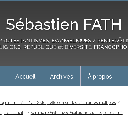
Sébastien FATH
PROTESTANTISMES, EVANGELIQUES / PENTECÔTIST
LIGIONS, REPUBLIQUE et DIVERSITE, FRANCOPHO
Accueil
Archives
À propos
rogramme "Asie" au GSRL, réflexion sur les sécularités multiples
age d'accueil
Séminaire GSRL avec Guillaume Cuchet, le résumé