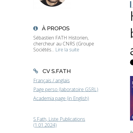
À PROPOS
Sébastien FATH Historien,
chercheur au CNRS (Groupe
Sociétés...
Lire la suite
CV S.FATH
Français / anglais
Page perso (laboratoire GSRL)
Academia page (in English)
S.Fath, Liste Publications
(1.01.2024)
h