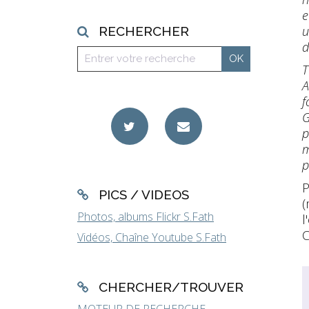
e
u
RECHERCHER
d
T
A
f
G
p
m
p
P
PICS / VIDEOS
(
Photos, albums Flickr S.Fath
l
C
Vidéos, Chaîne Youtube S.Fath
CHERCHER/TROUVER