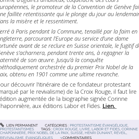
uropéennes, le promoteur de la Convention de Genève fai
ne faillite retentissante qui le plonge du jour au lendemai
ans la misère et le ressentiment.
erré à Paris pendant la Commune, tenaillé par la faim en
ngleterre, parcourant l’Europe au service d’une dame
ortunée avant de se reclure en Suisse orientale, le fugitif d
enève s’acharnera, pendant trente ans, à regagner la
aternité de son œuvre. Jusqu’à la conquête
éthodiquement orchestrée du premier Prix Nobel de la
aix, obtenu en 1901 comme une ultime revanche.
our découvrir l'itinéraire de ce fondateur protestant
marqué par le revivalisme) de la Croix Rouge, il faut lire
'édition augmentée de la biographie signée Corinne
haponnière, aux éditions Labor et Fides.
Lien.
LIEN PERMANENT
CATÉGORIES :
PROTESTANTISME ÉVANGÉLIQUE
,
PROTESTANTISMES
TAGS :
CROIX ROUGE
,
LIVRE
,
LABOR ET FIDES
,
CORINNE
CHAPONNIÈRE
,
PRIX NOBEL DE LA PAIX
,
SUISSE
,
HENRI DUNANT
,
RÉVEIL
,
REVIVALISME
,
ÉVANGÉLIQUES
3
COMMENTAIRES