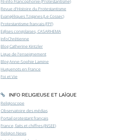
Fil-info Francophonie (Protestantisme)
Revue d'Histoire du Protestantisme
Evangéliques Tziganes (Le Cossec)
Protestantisme français (FPF)
Eglises congolaises, CASARHEMA
InfoChrétienne
Blog Catherine Kintzler
Ligue de l'enseignement
Blog Anne-Sophie Lamine
Huguenots en France
Foi et Vie
INFO RELIGIEUSE ET LAÏQUE
Religioscope
Observatoire des médias
Portail protestant français
France, faits et chiffres (INSEE)
Religion News