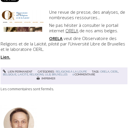
Une revue de presse, des analyses, de
nombreuses ressources...
Ne pas hésiter à consulter le portail
internet
ORELA
de nos amis belges.
ORELA
veut dire Observatoire des
Religions et de la Laïcité, piloté par l'Université Libre de Bruxelles
et le laboratoire CIERL.
Lien.
LIEN PERMANENT
CATÉGORIES :
RELIGIONS À LA LOUPE
TAGS :
ORELA
,
CIERL
,
BELGIQUE
,
LAÏCITÉ
,
RELIGIONS
,
ULB
,
BRUXELLES
0
COMMENTAIRE
IMPRIMER
Les commentaires sont fermés.