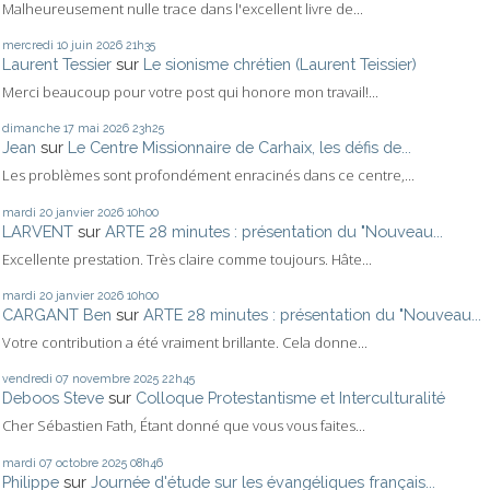
Malheureusement nulle trace dans l'excellent livre de...
mercredi 10
juin 2026
21h35
Laurent Tessier
sur
Le sionisme chrétien (Laurent Teissier)
Merci beaucoup pour votre post qui honore mon travail!...
dimanche 17
mai 2026
23h25
Jean
sur
Le Centre Missionnaire de Carhaix, les défis de...
Les problèmes sont profondément enracinés dans ce centre,...
mardi 20
janvier 2026
10h00
LARVENT
sur
ARTE 28 minutes : présentation du "Nouveau...
Excellente prestation. Très claire comme toujours. Hâte...
mardi 20
janvier 2026
10h00
CARGANT Ben
sur
ARTE 28 minutes : présentation du "Nouveau...
Votre contribution a été vraiment brillante. Cela donne...
vendredi 07
novembre 2025
22h45
Deboos Steve
sur
Colloque Protestantisme et Interculturalité
Cher Sébastien Fath, Étant donné que vous vous faites...
mardi 07
octobre 2025
08h46
Philippe
sur
Journée d'étude sur les évangéliques français...