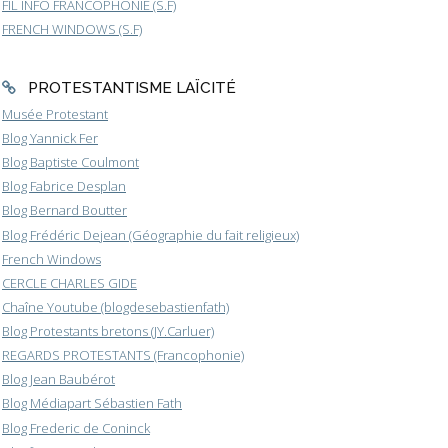
FIL INFO FRANCOPHONIE (S.F)
FRENCH WINDOWS (S.F)
PROTESTANTISME LAÏCITÉ
Musée Protestant
Blog Yannick Fer
Blog Baptiste Coulmont
Blog Fabrice Desplan
Blog Bernard Boutter
Blog Frédéric Dejean (Géographie du fait religieux)
French Windows
CERCLE CHARLES GIDE
Chaîne Youtube (blogdesebastienfath)
Blog Protestants bretons (JY.Carluer)
REGARDS PROTESTANTS (Francophonie)
Blog Jean Baubérot
Blog Médiapart Sébastien Fath
Blog Frederic de Coninck