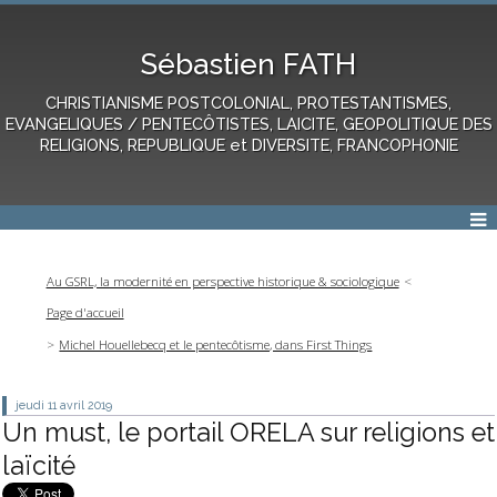
Sébastien FATH
CHRISTIANISME POSTCOLONIAL, PROTESTANTISMES,
EVANGELIQUES / PENTECÔTISTES, LAICITE, GEOPOLITIQUE DES
RELIGIONS, REPUBLIQUE et DIVERSITE, FRANCOPHONIE
Au GSRL, la modernité en perspective historique & sociologique
Page d'accueil
Michel Houellebecq et le pentecôtisme, dans First Things
jeudi 11
avril 2019
Un must, le portail ORELA sur religions et
laïcité