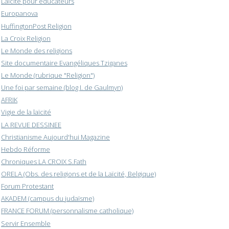
Laïcité pour éducateurs
Europanova
HuffingtonPost Religion
La Croix Religion
Le Monde des religions
Site documentaire Evangéliques Tziganes
Le Monde (rubrique "Religion")
Une foi par semaine (blog I. de Gaulmyn)
AFRIK
Vigie de la laïcité
LA REVUE DESSINEE
Christianisme Aujourd'hui Magazine
Hebdo Réforme
Chroniques LA CROIX S.Fath
ORELA (Obs. des religions et de la Laïcité, Belgique)
Forum Protestant
AKADEM (campus du judaïsme)
FRANCE FORUM (personnalisme catholique)
Servir Ensemble