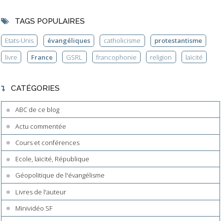
TAGS POPULAIRES
Etats-Unis
évangéliques
catholicisme
protestantisme
livre
France
GSRL
francophonie
religion
laïcité
CATÉGORIES
ABC de ce blog
Actu commentée
Cours et conférences
Ecole, laïcité, République
Géopolitique de l'évangélisme
Livres de l'auteur
Minividéo SF