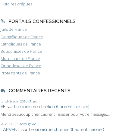
Histoires crépues
PORTAILS CONFESSIONNELS
Juifs de France
Evangéliques de France
Catholiques de France
Bouddhistes de France
Musulmans de France
Orthodoxes de France
Protestants de France
COMMENTAIRES RÉCENTS
lundi 15
juin 2026
17h55
SF
sur
Le sionisme chrétien (Laurent Teissier)
Merci beaucoup cher Laurent Teissier pour votre message....
jeudi 11
juin 2026
17h30
LARVENT
sur
Le sionisme chrétien (Laurent Teissier)