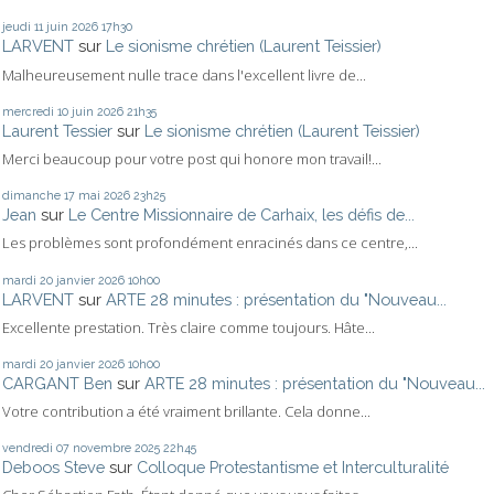
jeudi 11
juin 2026
17h30
LARVENT
sur
Le sionisme chrétien (Laurent Teissier)
Malheureusement nulle trace dans l'excellent livre de...
mercredi 10
juin 2026
21h35
Laurent Tessier
sur
Le sionisme chrétien (Laurent Teissier)
Merci beaucoup pour votre post qui honore mon travail!...
dimanche 17
mai 2026
23h25
Jean
sur
Le Centre Missionnaire de Carhaix, les défis de...
Les problèmes sont profondément enracinés dans ce centre,...
mardi 20
janvier 2026
10h00
LARVENT
sur
ARTE 28 minutes : présentation du "Nouveau...
Excellente prestation. Très claire comme toujours. Hâte...
mardi 20
janvier 2026
10h00
CARGANT Ben
sur
ARTE 28 minutes : présentation du "Nouveau...
Votre contribution a été vraiment brillante. Cela donne...
vendredi 07
novembre 2025
22h45
Deboos Steve
sur
Colloque Protestantisme et Interculturalité