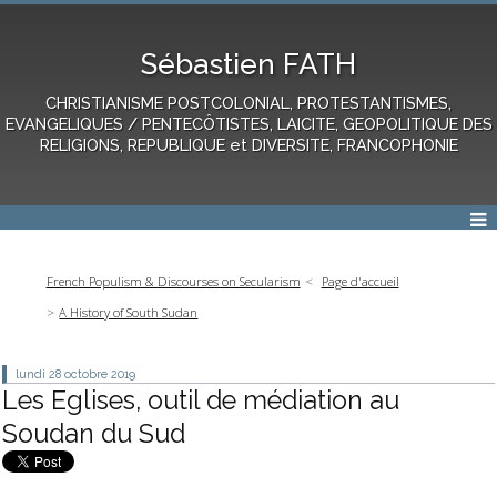
Sébastien FATH
CHRISTIANISME POSTCOLONIAL, PROTESTANTISMES,
EVANGELIQUES / PENTECÔTISTES, LAICITE, GEOPOLITIQUE DES
RELIGIONS, REPUBLIQUE et DIVERSITE, FRANCOPHONIE
French Populism & Discourses on Secularism
Page d'accueil
A History of South Sudan
lundi 28
octobre 2019
Les Eglises, outil de médiation au
Soudan du Sud