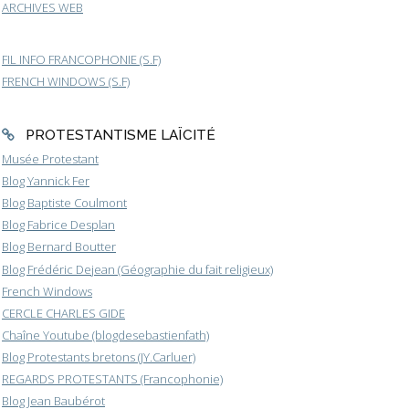
ARCHIVES WEB
FIL INFO FRANCOPHONIE (S.F)
FRENCH WINDOWS (S.F)
PROTESTANTISME LAÏCITÉ
Musée Protestant
Blog Yannick Fer
Blog Baptiste Coulmont
Blog Fabrice Desplan
Blog Bernard Boutter
Blog Frédéric Dejean (Géographie du fait religieux)
French Windows
CERCLE CHARLES GIDE
Chaîne Youtube (blogdesebastienfath)
Blog Protestants bretons (JY.Carluer)
REGARDS PROTESTANTS (Francophonie)
Blog Jean Baubérot