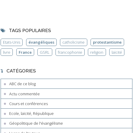
TAGS POPULAIRES
Etats-Unis
évangéliques
catholicisme
protestantisme
livre
France
GSRL
francophonie
religion
laïcité
CATÉGORIES
ABC de ce blog
Actu commentée
Cours et conférences
Ecole, laïcité, République
Géopolitique de l'évangélisme