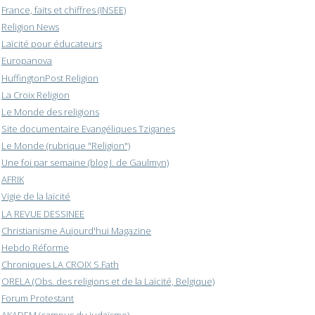
France, faits et chiffres (INSEE)
Religion News
Laïcité pour éducateurs
Europanova
HuffingtonPost Religion
La Croix Religion
Le Monde des religions
Site documentaire Evangéliques Tziganes
Le Monde (rubrique "Religion")
Une foi par semaine (blog I. de Gaulmyn)
AFRIK
Vigie de la laïcité
LA REVUE DESSINEE
Christianisme Aujourd'hui Magazine
Hebdo Réforme
Chroniques LA CROIX S.Fath
ORELA (Obs. des religions et de la Laïcité, Belgique)
Forum Protestant