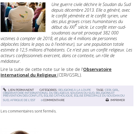
Une guerre civile déchire le Soudan du Sud
depuis décembre 2013. Elle a généré, avec
le conflit yéménite et le conflit syrien, une
des plus graves crises humanitaires du
e
début du XXI
siècle. Le conflit inter-sud-
soudanais aurait provoqué 382 000
victimes à compter de 2018
, et plus de 4 millions de personnes
déplacées (dans le pays ou à l'extérieur), sur une population totale
estimée à 12,5 millions d'habitants. Ce n'est pas un conflit religieux. Les
acteurs confessionnels exercent, dans ce contexte, un rôle de
médiateur.
Lire la suite de cette note sur le site de l'
Observatoire
International du Religieux
(CERI/GSRL).
LIEN PERMANENT
CATÉGORIES :
RELIGIONS À LA LOUPE
TAGS :
CERI
,
GIRL
,
OBSERVATOIRE INTERNATIONAL DU RELIGIEUX
,
SOUDAN DU SUD
,
RELIGIONS ET
PRÉVENTION DES CONFLITS
,
ÉGLISE CATHOLIQUE
,
ÉGLISE ÉPISCOPALE DU SOUDAN DU
SUD
,
AFRIQUE DE L'EST
0
COMMENTAIRE
IMPRIMER
Les commentaires sont fermés.