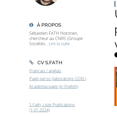
À PROPOS
Sébastien FATH Historien,
chercheur au CNRS (Groupe
Sociétés...
Lire la suite
CV S.FATH
Français / anglais
Page perso (laboratoire GSRL)
Academia page (in English)
S.Fath, Liste Publications
(1.01.2024)