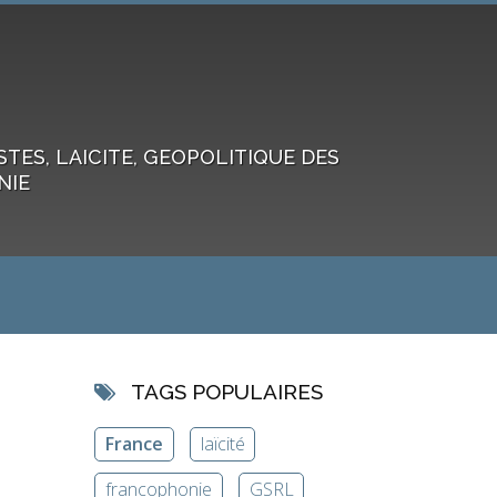
ES, LAICITE, GEOPOLITIQUE DES
NIE
TAGS POPULAIRES
France
laïcité
francophonie
GSRL