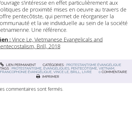
'ouvrage s'intéresse en effet particulièrement aux
olitiques de proximité mises en oeuvre au travers de
'offre pentecôtiste, qui permet de réorganiser la
ommunauté et la vie individuelle au sein de la société
ietnamienne. Une référence.
ien :
Vince Le, Vietmanese Evangelicals and
entecostalism, Brill, 2018
LIEN PERMANENT
CATÉGORIES :
PROTESTANTISME ÉVANGÉLIQUE
TAGS :
PROTESTANTISME
,
ÉVANGÉLIQUES
,
PENTECÔTISME
,
VIETNAM
,
FRANCOPHONIE ÉVANGÉLIQUE
,
VINCE LE
,
BRILL
,
LIVRE
0
COMMENTAIRE
IMPRIMER
es commentaires sont fermés.