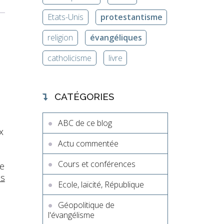
Etats-Unis
protestantisme
religion
évangéliques
catholicisme
livre
CATÉGORIES
ABC de ce blog
x
Actu commentée
Cours et conférences
te
ns
Ecole, laïcité, République
Géopolitique de
l'évangélisme