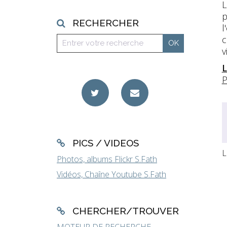
L
p
RECHERCHER
l
c
v
L
P
PICS / VIDEOS
L
Photos, albums Flickr S.Fath
Vidéos, Chaîne Youtube S.Fath
CHERCHER/TROUVER