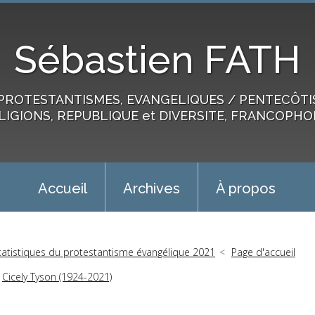
Sébastien FATH
PROTESTANTISMES, EVANGELIQUES / PENTECÔTIST
LIGIONS, REPUBLIQUE et DIVERSITE, FRANCOPHO
Accueil
Archives
À propos
tatistiques du protestantisme évangélique 2021
Page d'accueil
Cicely Tyson (1924-2021)