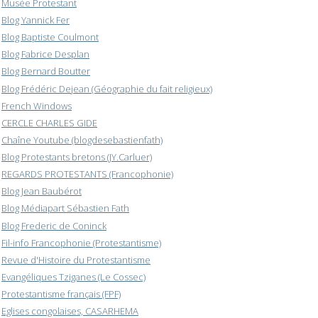
Musée Protestant
Blog Yannick Fer
Blog Baptiste Coulmont
Blog Fabrice Desplan
Blog Bernard Boutter
Blog Frédéric Dejean (Géographie du fait religieux)
French Windows
CERCLE CHARLES GIDE
Chaîne Youtube (blogdesebastienfath)
Blog Protestants bretons (JY.Carluer)
REGARDS PROTESTANTS (Francophonie)
Blog Jean Baubérot
Blog Médiapart Sébastien Fath
Blog Frederic de Coninck
Fil-info Francophonie (Protestantisme)
Revue d'Histoire du Protestantisme
Evangéliques Tziganes (Le Cossec)
Protestantisme français (FPF)
Eglises congolaises, CASARHEMA