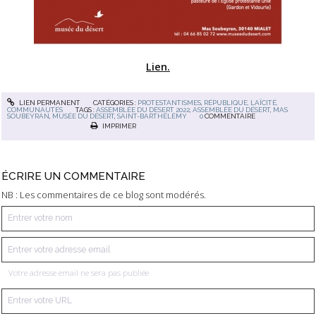
Lien.
LIEN PERMANENT
CATÉGORIES :
PROTESTANTISMES
,
RÉPUBLIQUE, LAÏCITÉ,
COMMUNAUTÉS
TAGS :
ASSEMBLÉE DU DÉSERT 2022
,
ASSEMBLÉE DU DÉSERT
,
MAS
SOUBEYRAN
,
MUSÉE DU DÉSERT
,
SAINT-BARTHÉLÉMY
0
COMMENTAIRE
IMPRIMER
ÉCRIRE UN COMMENTAIRE
NB : Les commentaires de ce blog sont modérés.
Votre adresse email ne sera pas publiée