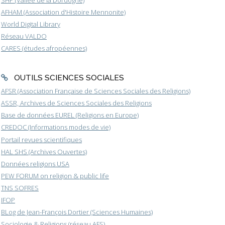
AFHAM (Association d'Histoire Mennonite)
World Digital Library
Réseau VALDO
CARES (études afropéennes)
OUTILS SCIENCES SOCIALES
AFSR (Association Française de Sciences Sociales des Religions)
ASSR, Archives de Sciences Sociales des Religions
Base de données EUREL (Religions en Europe)
CREDOC (Informations modes de vie)
Portail revues scientifiques
HAL SHS (Archives Ouvertes)
Données religions USA
PEW FORUM on religion & public life
TNS SOFRES
IFOP
BLog de Jean-François Dortier (Sciences Humaines)
Sociologie & Religions (réseau AFS)