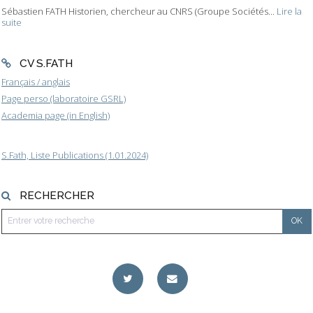
Sébastien FATH Historien, chercheur au CNRS (Groupe Sociétés...
Lire la
suite
CV S.FATH
Français / anglais
Page perso (laboratoire GSRL)
Academia page (in English)
S.Fath, Liste Publications (1.01.2024)
RECHERCHER