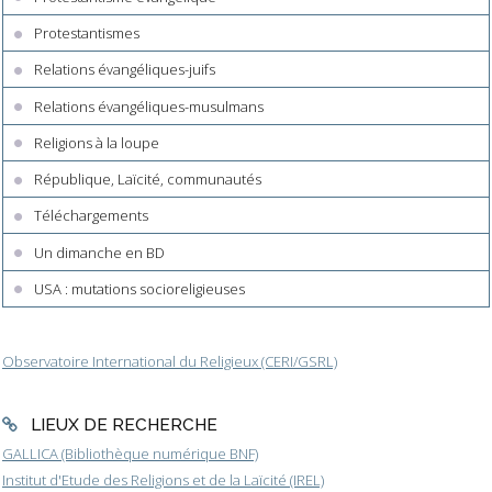
Protestantismes
Relations évangéliques-juifs
Relations évangéliques-musulmans
Religions à la loupe
République, Laïcité, communautés
Téléchargements
Un dimanche en BD
USA : mutations socioreligieuses
Observatoire International du Religieux (CERI/GSRL)
LIEUX DE RECHERCHE
GALLICA (Bibliothèque numérique BNF)
Institut d'Etude des Religions et de la Laïcité (IREL)