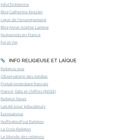
InfoChrétienne
Blog Catherine Kintzler
Ligue de l'enseignement
Blog Anne-Sophie Lamine
Huguenots en France
Foi et Vie
INFO RELIGIEUSE ET LAÏQUE
Religioscope
Observatoire des médias
Portail protestant français
France, faits et chiffres (INSEE)
Religion News
Laïcité pour éducateurs
Europanova
HuffingtonPost Religion
La Croix Religion
Le Monde des religions