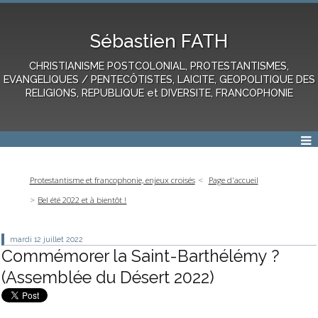
Sébastien FATH
CHRISTIANISME POSTCOLONIAL, PROTESTANTISMES,
EVANGELIQUES / PENTECÔTISTES, LAICITE, GEOPOLITIQUE DES
RELIGIONS, REPUBLIQUE et DIVERSITE, FRANCOPHONIE
Protestantisme et francophonie, enjeux croisés
Page d'accueil
Bel été 2022 et à bientôt !
mardi 12
juillet 2022
Commémorer la Saint-Barthélémy ?
(Assemblée du Désert 2022)