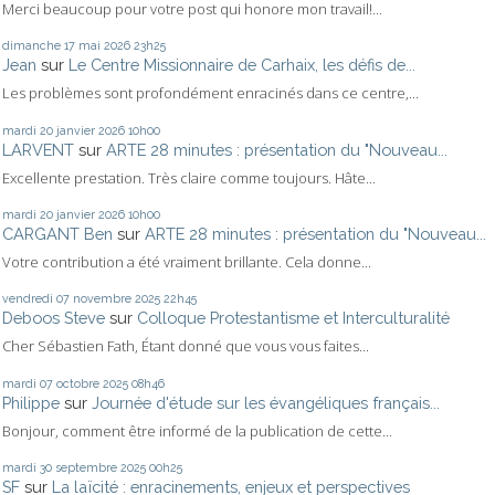
Merci beaucoup pour votre post qui honore mon travail!...
dimanche 17
mai 2026
23h25
Jean
sur
Le Centre Missionnaire de Carhaix, les défis de...
Les problèmes sont profondément enracinés dans ce centre,...
mardi 20
janvier 2026
10h00
LARVENT
sur
ARTE 28 minutes : présentation du "Nouveau...
Excellente prestation. Très claire comme toujours. Hâte...
mardi 20
janvier 2026
10h00
CARGANT Ben
sur
ARTE 28 minutes : présentation du "Nouveau...
Votre contribution a été vraiment brillante. Cela donne...
vendredi 07
novembre 2025
22h45
Deboos Steve
sur
Colloque Protestantisme et Interculturalité
Cher Sébastien Fath, Étant donné que vous vous faites...
mardi 07
octobre 2025
08h46
Philippe
sur
Journée d'étude sur les évangéliques français...
Bonjour, comment être informé de la publication de cette...
mardi 30
septembre 2025
00h25
SF
sur
La laïcité : enracinements, enjeux et perspectives