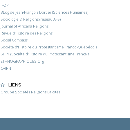
IFOP
BLog de Jean-François Dortier (Sciences Humaines)
Sociologie & Religions (réseau AFS)
Journal of Africana Religions
Revue d'Histoire des Religions
Social Compass
Société d'Histoire du Protestantisme Franco-Québécois
SHPF (Société d'Histoire du Protestantisme Français)
ETHNOGRAPHIQUES.Org
CAIRN
LIENS
Groupe Sociétés Religions Laïcités