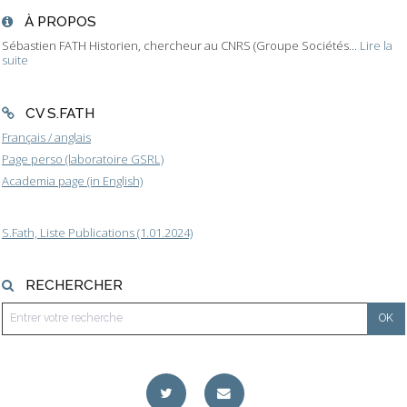
À PROPOS
Sébastien FATH Historien, chercheur au CNRS (Groupe Sociétés...
Lire la
suite
CV S.FATH
Français / anglais
Page perso (laboratoire GSRL)
Academia page (in English)
S.Fath, Liste Publications (1.01.2024)
RECHERCHER