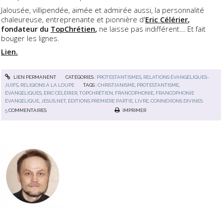
Jalousée, villipendée, aimée et admirée aussi, la personnalité
chaleureuse, entreprenante et pionnière d'
Eric Célérier
,
fondateur du
TopChrétien
,
ne laisse pas indifférent.... Et fait
bouger les lignes.
Lien.
LIEN PERMANENT
CATÉGORIES :
PROTESTANTISMES
,
RELATIONS ÉVANGÉLIQUES-
JUIFS
,
RELIGIONS À LA LOUPE
TAGS :
CHRISTIANISME
,
PROTESTANTISME
,
ÉVANGÉLIQUES
,
ERIC CÉLÉRIER
,
TOPCHRÉTIEN
,
FRANCOPHONIE
,
FRANCOPHONIE
ÉVANGÉLIQUE
,
JESUS.NET
,
ÉDITIONS PREMIÈRE PARTIE
,
LIVRE
,
CONNEXIONS DIVINES
5
COMMENTAIRES
IMPRIMER