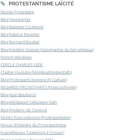
PROTESTANTISME LAÏCITÉ
Musée Protestant
Blog Yannick Fer
Blog Baptiste Coulmont
Blog Fabrice Desplan
Blog Bernard Boutter
Blog Frédéric Dejean (Géographie du fait religieux)
French Windows
CERCLE CHARLES GIDE
Chaîne Youtube (blogdesebastienfath)
Blog Protestants bretons (JY.Carluer)
REGARDS PROTESTANTS (Francophonie)
Blog Jean Baubérot
Blog Médiapart Sébastien Fath
Blog Frederic de Coninck
Fil-info Francophonie (Protestantisme)
Revue d'Histoire du Protestantisme
Evangéliques Tziganes (Le Cossec)