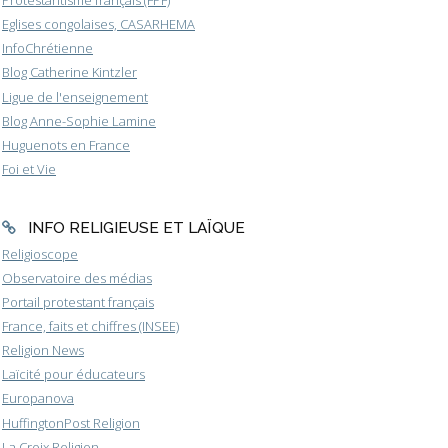
Protestantisme français (FPF)
Eglises congolaises, CASARHEMA
InfoChrétienne
Blog Catherine Kintzler
Ligue de l'enseignement
Blog Anne-Sophie Lamine
Huguenots en France
Foi et Vie
INFO RELIGIEUSE ET LAÏQUE
Religioscope
Observatoire des médias
Portail protestant français
France, faits et chiffres (INSEE)
Religion News
Laïcité pour éducateurs
Europanova
HuffingtonPost Religion
La Croix Religion