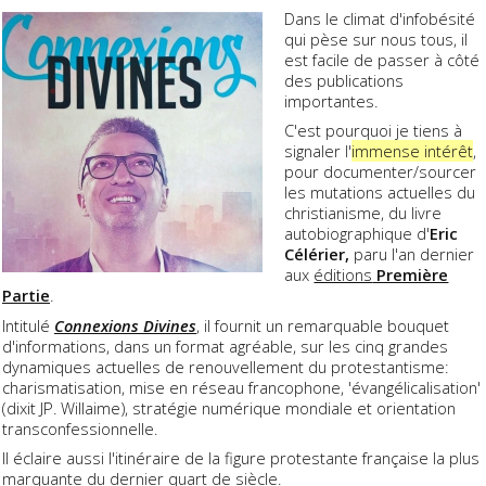
Dans le climat d'infobésité
qui pèse sur nous tous, il
est facile de passer à côté
des publications
importantes.
C'est pourquoi je tiens à
signaler l'
immense intérêt
,
pour documenter/sourcer
les mutations actuelles du
christianisme, du livre
autobiographique d'
Eric
Célérier,
paru l'an dernier
aux
éditions
Première
Partie
.
Intitulé
Connexions Divines
, il fournit un remarquable bouquet
d'informations, dans un format agréable, sur les cinq grandes
dynamiques actuelles de renouvellement du protestantisme:
charismatisation, mise en réseau francophone, 'évangélicalisation'
(dixit JP. Willaime), stratégie numérique mondiale et orientation
transconfessionnelle.
Il éclaire aussi l'itinéraire de la figure protestante française la plus
marquante du dernier quart de siècle.