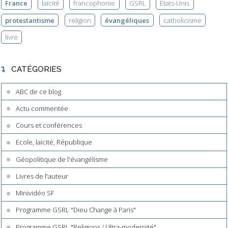
France
laïcité
francophonie
GSRL
Etats-Unis
protestantisme
religion
évangéliques
catholicisme
livre
CATÉGORIES
ABC de ce blog
Actu commentée
Cours et conférences
Ecole, laïcité, République
Géopolitique de l'évangélisme
Livres de l'auteur
Minividéo SF
Programme GSRL "Dieu Change à Paris"
Programme GSRL "Religions / Ultra-modernité"