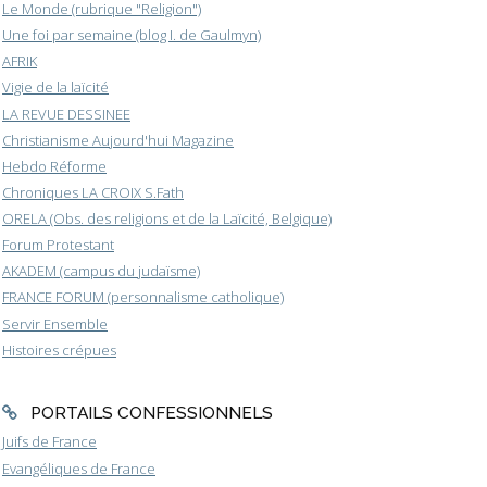
Le Monde (rubrique "Religion")
Une foi par semaine (blog I. de Gaulmyn)
AFRIK
Vigie de la laïcité
LA REVUE DESSINEE
Christianisme Aujourd'hui Magazine
Hebdo Réforme
Chroniques LA CROIX S.Fath
ORELA (Obs. des religions et de la Laïcité, Belgique)
Forum Protestant
AKADEM (campus du judaïsme)
FRANCE FORUM (personnalisme catholique)
Servir Ensemble
Histoires crépues
PORTAILS CONFESSIONNELS
Juifs de France
Evangéliques de France