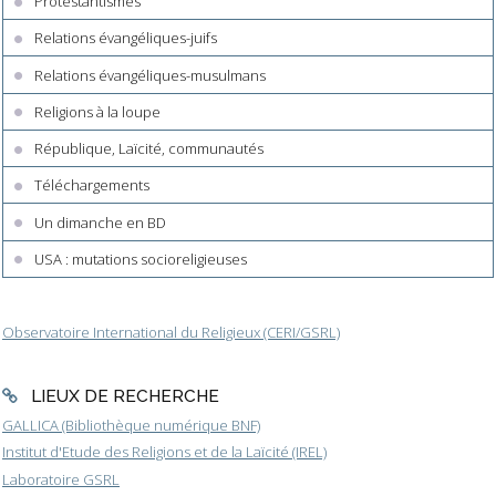
Protestantismes
Relations évangéliques-juifs
Relations évangéliques-musulmans
Religions à la loupe
République, Laïcité, communautés
Téléchargements
Un dimanche en BD
USA : mutations socioreligieuses
Observatoire International du Religieux (CERI/GSRL)
LIEUX DE RECHERCHE
GALLICA (Bibliothèque numérique BNF)
Institut d'Etude des Religions et de la Laïcité (IREL)
Laboratoire GSRL