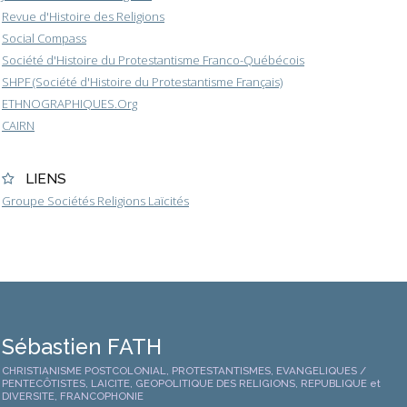
Revue d'Histoire des Religions
Social Compass
Société d'Histoire du Protestantisme Franco-Québécois
SHPF (Société d'Histoire du Protestantisme Français)
ETHNOGRAPHIQUES.Org
CAIRN
LIENS
Groupe Sociétés Religions Laïcités
Sébastien FATH
CHRISTIANISME POSTCOLONIAL, PROTESTANTISMES, EVANGELIQUES /
PENTECÔTISTES, LAICITE, GEOPOLITIQUE DES RELIGIONS, REPUBLIQUE et
DIVERSITE, FRANCOPHONIE