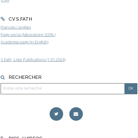
suite
CV S.FATH
Français / anglais
Page perso (laboratoire GSRL)
Academia page (in English)
S.Fath, Liste Publications (1.01.2024)
RECHERCHER