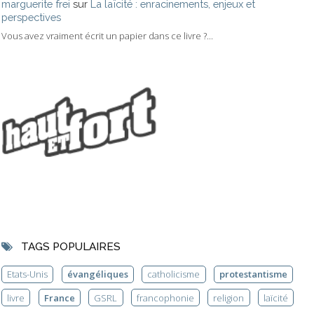
marguerite frei
sur
La laïcité : enracinements, enjeux et
perspectives
Vous avez vraiment écrit un papier dans ce livre ?...
TAGS POPULAIRES
Etats-Unis
évangéliques
catholicisme
protestantisme
livre
France
GSRL
francophonie
religion
laïcité