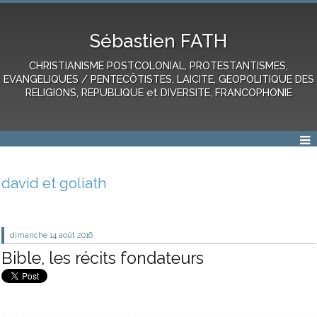
Sébastien FATH
CHRISTIANISME POSTCOLONIAL, PROTESTANTISMES,
EVANGELIQUES / PENTECÔTISTES, LAICITE, GEOPOLITIQUE DES
RELIGIONS, REPUBLIQUE et DIVERSITE, FRANCOPHONIE
david et goliath
dimanche 14
août 2016
Bible, les récits fondateurs