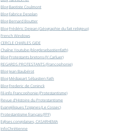
Blog Baptiste Coulmont
Blog Fabrice Desplan
Blog Bernard Boutter
Blog Frédéric Dejean (Géographie du fait religieux)
French Windows
CERCLE CHARLES GIDE
Chaîne Youtube (blogdesebastienfath)
Blog Protestants bretons (JY.Carluer)
REGARDS PROTESTANTS (Francophonie)
Blog Jean Baubérot
Blog Médiapart Sébastien Fath
Blog Frederic de Coninck
Fil-info Francophonie (Protestantisme)
Revue d'Histoire du Protestantisme
Evangéliques Tziganes (Le Cossec)
Protestantisme français (FPF)
Eglises congolaises, CASARHEMA
InfoChrétienne