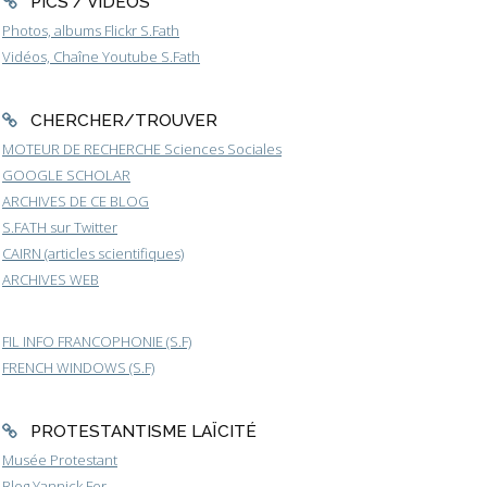
PICS / VIDEOS
Photos, albums Flickr S.Fath
Vidéos, Chaîne Youtube S.Fath
CHERCHER/TROUVER
MOTEUR DE RECHERCHE Sciences Sociales
GOOGLE SCHOLAR
ARCHIVES DE CE BLOG
S.FATH sur Twitter
CAIRN (articles scientifiques)
ARCHIVES WEB
FIL INFO FRANCOPHONIE (S.F)
FRENCH WINDOWS (S.F)
PROTESTANTISME LAÏCITÉ
Musée Protestant
Blog Yannick Fer