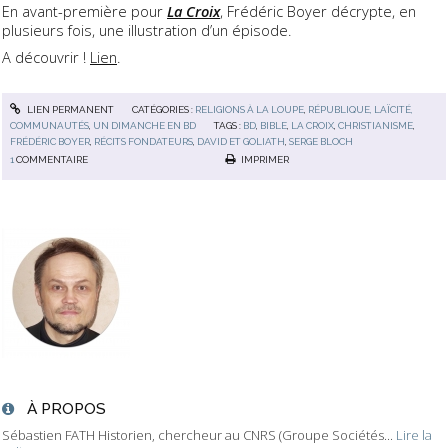
En avant-première pour
La Croix
, Frédéric Boyer décrypte, en
plusieurs fois, une illustration d’un épisode.
A découvrir !
Lien
.
LIEN PERMANENT
CATÉGORIES :
RELIGIONS À LA LOUPE
,
RÉPUBLIQUE, LAÏCITÉ,
COMMUNAUTÉS
,
UN DIMANCHE EN BD
TAGS :
BD
,
BIBLE
,
LA CROIX
,
CHRISTIANISME
,
FRÉDÉRIC BOYER
,
RÉCITS FONDATEURS
,
DAVID ET GOLIATH
,
SERGE BLOCH
1
COMMENTAIRE
IMPRIMER
À PROPOS
Sébastien FATH Historien, chercheur au CNRS (Groupe Sociétés...
Lire la