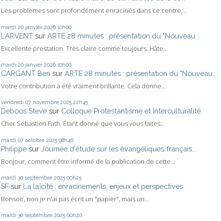
Les problèmes sont profondément enracinés dans ce centre,...
mardi 20
janvier 2026
10h00
LARVENT
sur
ARTE 28 minutes : présentation du "Nouveau...
Excellente prestation. Très claire comme toujours. Hâte...
mardi 20
janvier 2026
10h00
CARGANT Ben
sur
ARTE 28 minutes : présentation du "Nouveau...
Votre contribution a été vraiment brillante. Cela donne...
vendredi 07
novembre 2025
22h45
Deboos Steve
sur
Colloque Protestantisme et Interculturalité
Cher Sébastien Fath, Étant donné que vous vous faites...
mardi 07
octobre 2025
08h46
Philippe
sur
Journée d'étude sur les évangéliques français...
Bonjour, comment être informé de la publication de cette...
mardi 30
septembre 2025
00h25
SF
sur
La laïcité : enracinements, enjeux et perspectives
Bonsoir, non je n'ai pas écrit un "papier", mais un...
mardi 30
septembre 2025
00h20