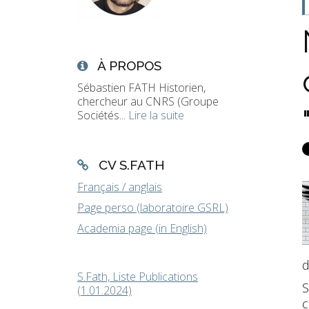
À PROPOS
Sébastien FATH Historien,
chercheur au CNRS (Groupe
Sociétés...
Lire la suite
CV S.FATH
Français / anglais
Page perso (laboratoire GSRL)
Academia page (in English)
d
S.Fath, Liste Publications
S
(1.01.2024)
c