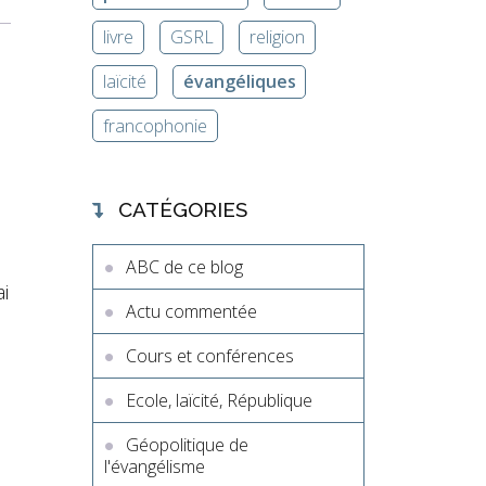
livre
GSRL
religion
laïcité
évangéliques
francophonie
CATÉGORIES
ABC de ce blog
i
Actu commentée
Cours et conférences
Ecole, laïcité, République
Géopolitique de
l'évangélisme