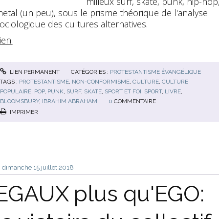
milieux surf, skate, punk, hip-hop
etal (un peu), sous le prisme théorique de l'analyse
ociologique des cultures alternatives.
ien.
LIEN PERMANENT
CATÉGORIES :
PROTESTANTISME ÉVANGÉLIQUE
TAGS :
PROTESTANTISME
,
NON-CONFORMISME
,
CULTURE
,
CULTURE
POPULAIRE
,
POP
,
PUNK
,
SURF
,
SKATE
,
SPORT ET FOI
,
SPORT
,
LIVRE
,
BLOOMSBURY
,
IBRAHIM ABRAHAM
0
COMMENTAIRE
IMPRIMER
dimanche 15
juillet 2018
EGAUX plus qu'EGO: