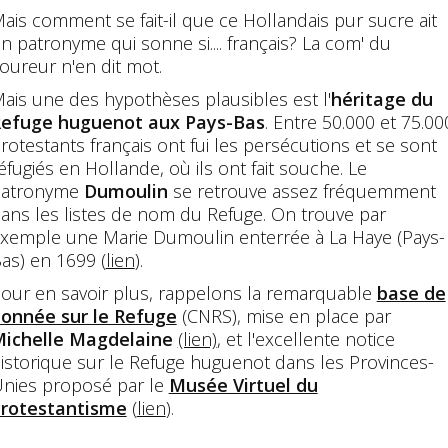
ais comment se fait-il que ce Hollandais pur sucre ait
n patronyme qui sonne si.... français? La com' du
oureur n'en dit mot.
ais une des hypothèses plausibles est l'
héritage du
efuge huguenot aux Pays-Bas
. Entre 50.000 et 75.00
rotestants français ont fui les persécutions et se sont
éfugiés en Hollande, où ils ont fait souche. Le
patronyme
Dumoulin
se retrouve assez fréquemment
ans les listes de nom du Refuge. On trouve par
xemple une Marie Dumoulin enterrée à La Haye (Pays-
as) en 1699 (
lien
).
our en savoir plus, rappelons la remarquable
base de
onnée sur le Refuge
(CNRS), mise en place par
ichelle Magdelaine
(lien)
, et l'excellente notice
istorique sur le Refuge huguenot dans les Provinces-
nies proposé par le
Musée Virtuel du
rotestantisme
(
lien
).