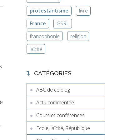
protestantisme
livre
France
GSRL
francophonie
religion
laïcité
s
CATÉGORIES
ABC de ce blog
le
Actu commentée
,
Cours et conférences
.
Ecole, laïcité, République