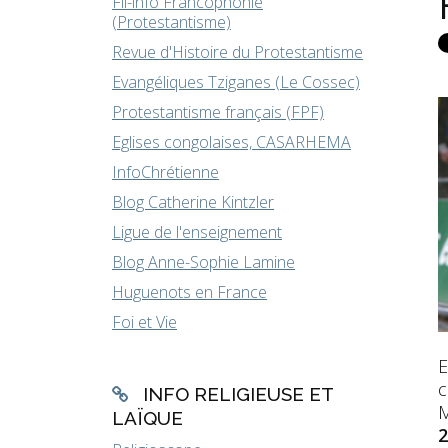
Fil-info Francophonie
(Protestantisme)
Revue d'Histoire du Protestantisme
Evangéliques Tziganes (Le Cossec)
Protestantisme français (FPF)
Eglises congolaises, CASARHEMA
InfoChrétienne
Blog Catherine Kintzler
Ligue de l'enseignement
Blog Anne-Sophie Lamine
Huguenots en France
Foi et Vie
E
c
INFO RELIGIEUSE ET
M
LAÏQUE
2