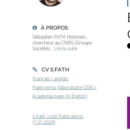
À PROPOS
Sébastien FATH Historien,
chercheur au CNRS (Groupe
Sociétés...
Lire la suite
CV S.FATH
Français / anglais
Page perso (laboratoire GSRL)
Academia page (in English)
S.Fath, Liste Publications
(1.01.2024)