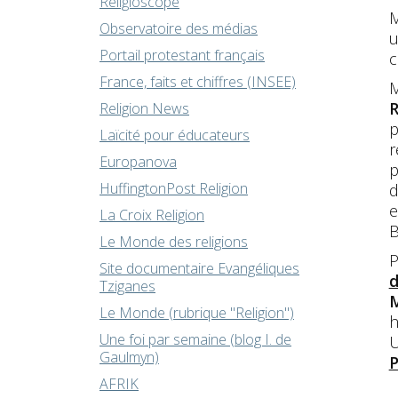
Religioscope
M
Observatoire des médias
u
Portail protestant français
c
France, faits et chiffres (INSEE)
M
R
Religion News
p
Laïcité pour éducateurs
r
Europanova
HuffingtonPost Religion
d
e
La Croix Religion
B
Le Monde des religions
P
Site documentaire Evangéliques
d
Tziganes
M
Le Monde (rubrique "Religion")
h
Une foi par semaine (blog I. de
U
Gaulmyn)
P
AFRIK