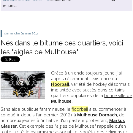
IMPRIMER
dimanche 05
mai 2013
Nés dans le bitume des quartiers, voici
les "aigles de Mulhouse"
Grâce à un oncle toujours jeune, j'ai
appris récemment l'existence du
Floorball
, variété de hockey désormais
implantée avec succès dans certains
quartiers populaires de la
bonne ville de
Mulhouse
.
Sans aide publique faramineuse, le
floorball
a su commencer à
conquérir depuis l'an dernier (2012), à
Mulhouse Dornach
, de
nombreux jeunes à l'initiative d'un pasteur protestant,
Markus
Glauser
. Cet exemple des
"aigles de Mulhouse"
rappelle qu'en
toute laïcité, le dynamisme associatif et sociétal des religions (ici,