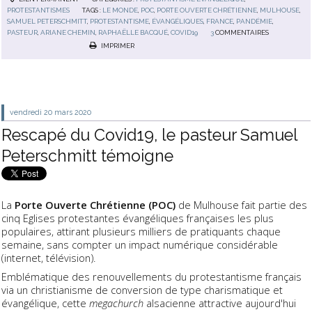
PROTESTANTISMES
TAGS :
LE MONDE
,
POC
,
PORTE OUVERTE CHRÉTIENNE
,
MULHOUSE
,
SAMUEL PETERSCHMITT
,
PROTESTANTISME
,
ÉVANGÉLIQUES
,
FRANCE
,
PANDÉMIE
,
PASTEUR
,
ARIANE CHEMIN
,
RAPHAËLLE BACQUÉ
,
COVID19
3
COMMENTAIRES
IMPRIMER
vendredi 20
mars 2020
Rescapé du Covid19, le pasteur Samuel
Peterschmitt témoigne
La
Porte Ouverte Chrétienne (POC)
de Mulhouse fait partie des
cinq Eglises protestantes évangéliques françaises les plus
populaires, attirant plusieurs milliers de pratiquants chaque
semaine, sans compter un impact numérique considérable
(internet, télévision).
Emblématique des renouvellements du protestantisme français
via un christianisme de conversion de type charismatique et
évangélique, cette
megachurch
alsacienne attractive aujourd'hui