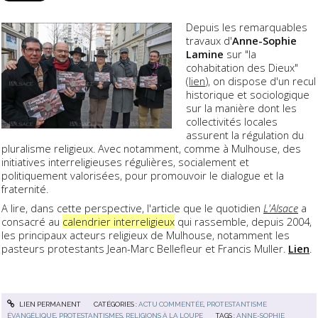
Depuis les remarquables
travaux d'
Anne-Sophie
Lamine
sur "la
cohabitation des Dieux"
(
lien
), on dispose d'un recul
historique et sociologique
sur la manière dont les
collectivités locales
assurent la régulation du
pluralisme religieux. Avec notamment, comme à Mulhouse, des
initiatives interreligieuses régulières, socialement et
politiquement valorisées, pour promouvoir le dialogue et la
fraternité.
A lire, dans cette perspective, l'article que le quotidien
L'Alsace
a
consacré au
calendrier interreligieux
qui rassemble, depuis 2004,
les principaux acteurs religieux de Mulhouse, notamment les
pasteurs protestants Jean-Marc Bellefleur et Francis Muller.
Lien
.
LIEN PERMANENT
CATÉGORIES :
ACTU COMMENTÉE
,
PROTESTANTISME
ÉVANGÉLIQUE
,
PROTESTANTISMES
,
RELIGIONS À LA LOUPE
TAGS :
ANNE-SOPHIE