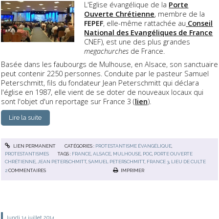
L'Eglise évangélique de la
Porte
Ouverte Chrétienne
, membre de la
FEPEF
, elle-même rattachée au
Conseil
National des Evangéliques de France
CNEF), est une des plus grandes
megachurches
de France.
Basée dans les faubourgs de Mulhouse, en Alsace, son sanctuaire
peut contenir 2250 personnes. Conduite par le pasteur Samuel
Peterschmitt, fils du fondateur Jean Peterschmitt qui déclara
l'église en 1987, elle vient de se doter de nouveaux locaux qui
sont l'objet d'un reportage sur France 3 (
lien
).
Lire la suite
LIEN PERMANENT
CATÉGORIES :
PROTESTANTISME ÉVANGÉLIQUE
,
PROTESTANTISMES
TAGS :
FRANCE
,
ALSACE
,
MULHOUSE
,
POC
,
PORTE OUVERTE
CHRÉTIENNE
,
JEAN PETERSCHMITT
,
SAMUEL PETERSCHMITT
,
FRANCE 3
,
LIEU DE CULTE
2
COMMENTAIRES
IMPRIMER
lundi 14
juillet 2014