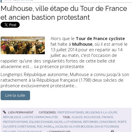
Mulhouse, ville étape du Tour de France
et ancien bastion protestant
Alors que le
Tour de France cycliste
fait halte à
Mulhouse
, où il est arrivé le
13 juillet 2014 pour en repartir au 14
juillet au matin, c'est l'occasion de
rappeler qu'une des singularités fortes de cette belle cité
alsacienne est.... sa présence protestante.
Longtemps République autonome, Mulhouse a connu jusqu'à son
rattachement à la République française (1798) deux siècles de
présence exclusivement protestante...
Lire la suite
LIEN PERMANENT
CATÉGORIES :
PROTESTANTISMES
,
RELIGIONS À LA LOUPE
,
RÉPUBLIQUE, LAÏCITÉ, COMMUNAUTÉS
TAGS :
ALSACE
,
MULHOUSE
,
FRANCE
,
PROTESTANTISME
,
ÉGLISES ÉVANGÉLIQUES
,
LUTHÉRIENS
,
RÉFORMÉS
,
CONCORDAT
,
PORTE
OUVERTE CHRÉTIENNE
,
POC
,
PARIS 4
,
JACQUES-OLIVIER BOUDON
,
DAVID TOURNIER
,
OEUVRES
,
TOUR DE FRANCE
0
COMMENTAIRE