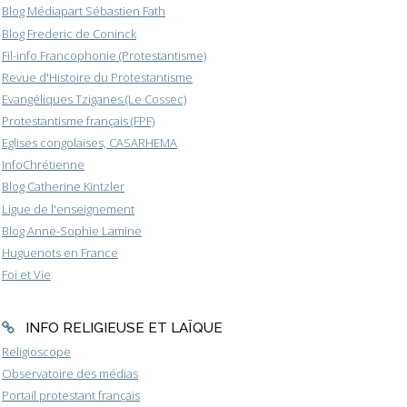
Blog Médiapart Sébastien Fath
Blog Frederic de Coninck
Fil-info Francophonie (Protestantisme)
Revue d'Histoire du Protestantisme
Evangéliques Tziganes (Le Cossec)
Protestantisme français (FPF)
Eglises congolaises, CASARHEMA
InfoChrétienne
Blog Catherine Kintzler
Ligue de l'enseignement
Blog Anne-Sophie Lamine
Huguenots en France
Foi et Vie
INFO RELIGIEUSE ET LAÏQUE
Religioscope
Observatoire des médias
Portail protestant français