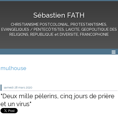
Sébastien FATH
CHRISTIANISME POSTCOLONIAL, PROTESTANTISMES,
EVANGELIQUES / PENTECÔTISTES, LAICITE, GEOPOLITIQUE DES
RELIGIONS, REPUBLIQUE et DIVERSITE, FRANCOPHONIE
mulhouse
samedi 28
mars 2020
"Deux mille pèlerins, cinq jours de prière
et un virus"