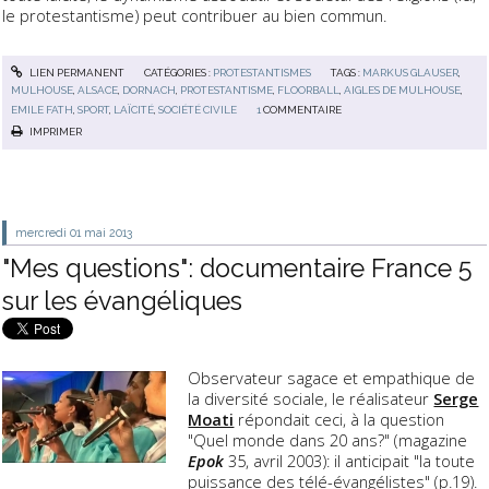
le protestantisme) peut contribuer au bien commun.
LIEN PERMANENT
CATÉGORIES :
PROTESTANTISMES
TAGS :
MARKUS GLAUSER
,
MULHOUSE
,
ALSACE
,
DORNACH
,
PROTESTANTISME
,
FLOORBALL
,
AIGLES DE MULHOUSE
,
EMILE FATH
,
SPORT
,
LAÏCITÉ
,
SOCIÉTÉ CIVILE
1
COMMENTAIRE
IMPRIMER
mercredi 01
mai 2013
"Mes questions": documentaire France 5
sur les évangéliques
Observateur sagace et empathique de
la diversité sociale, le réalisateur
Serge
Moati
répondait ceci, à la question
"Quel monde dans 20 ans?" (magazine
Epok
35, avril 2003): il anticipait "la toute
puissance des télé-évangélistes" (p.19).