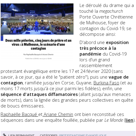
Le déroulé du drame qui a
touché la
megachurch
Porte Ouverte Chrétienne
de Mulhouse, foyer de
contagion du Covid-19, se
décompose ainsi:
D'abord une
exposition
très précoce à la
pandémie
du Covid-19
lors d'un grand
rassemblement
protestant évangélique entre les 17 et 24 février 2020 (sans
savoir, à ce jour, qui a été le "patient zéro"), puis une
vague de
contagion
, ramifiée jusqu'en Corse, Guyane,
Burkina Faso
(et au
moins 17 morts jusqu'à ce jour parmi les fidèles), enfin, une
séquence d'attaques diffamatoires
(allant jusqu'aux menaces
de morts), dans la lignée des grandes peurs collectives en quête
de boucs émissaires.
Raphaëlle Bacqué
et
Ariane Chemin
ont bien reconstitué ces
séquences dans une enquête fouillée, publiée par
Le Monde
(
lien
).
LIEN PERMANENT
CATÉGORIES :
PROTESTANTISME ÉVANGÉLIQUE
,