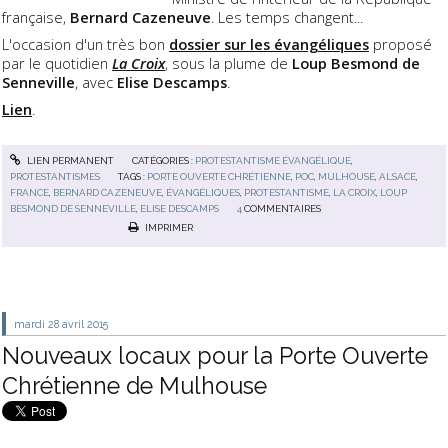
française,
Bernard Cazeneuve
. Les temps changent...
L'occasion d'un très bon
dossier sur les évangéliques
proposé
par le quotidien
La Croix
, sous la plume de
Loup Besmond de
Senneville
, avec
Elise Descamps
.
Lien
.
LIEN PERMANENT
CATÉGORIES :
PROTESTANTISME ÉVANGÉLIQUE
,
PROTESTANTISMES
TAGS :
PORTE OUVERTE CHRÉTIENNE
,
POC
,
MULHOUSE
,
ALSACE
,
FRANCE
,
BERNARD CAZENEUVE
,
ÉVANGÉLIQUES
,
PROTESTANTISME
,
LA CROIX
,
LOUP
BESMOND DE SENNEVILLE
,
ELISE DESCAMPS
4
COMMENTAIRES
IMPRIMER
mardi 28
avril 2015
Nouveaux locaux pour la Porte Ouverte
Chrétienne de Mulhouse