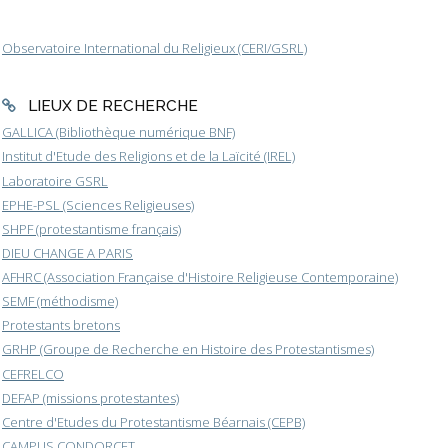
Observatoire International du Religieux (CERI/GSRL)
LIEUX DE RECHERCHE
GALLICA (Bibliothèque numérique BNF)
Institut d'Etude des Religions et de la Laïcité (IREL)
Laboratoire GSRL
EPHE-PSL (Sciences Religieuses)
SHPF (protestantisme français)
DIEU CHANGE A PARIS
AFHRC (Association Française d'Histoire Religieuse Contemporaine)
SEMF (méthodisme)
Protestants bretons
GRHP (Groupe de Recherche en Histoire des Protestantismes)
CEFRELCO
DEFAP (missions protestantes)
Centre d'Etudes du Protestantisme Béarnais (CEPB)
CAMPUS CONDORCET