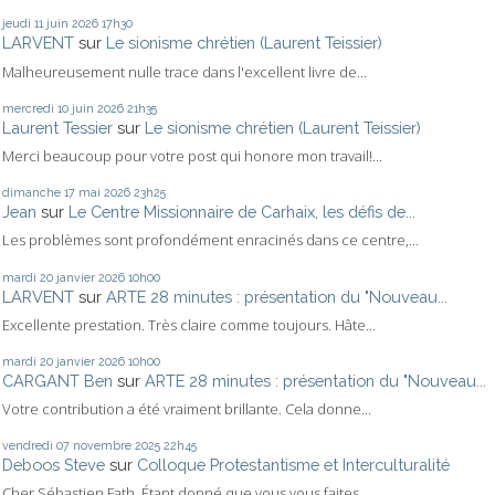
jeudi 11
juin 2026
17h30
LARVENT
sur
Le sionisme chrétien (Laurent Teissier)
Malheureusement nulle trace dans l'excellent livre de...
mercredi 10
juin 2026
21h35
Laurent Tessier
sur
Le sionisme chrétien (Laurent Teissier)
Merci beaucoup pour votre post qui honore mon travail!...
dimanche 17
mai 2026
23h25
Jean
sur
Le Centre Missionnaire de Carhaix, les défis de...
Les problèmes sont profondément enracinés dans ce centre,...
mardi 20
janvier 2026
10h00
LARVENT
sur
ARTE 28 minutes : présentation du "Nouveau...
Excellente prestation. Très claire comme toujours. Hâte...
mardi 20
janvier 2026
10h00
CARGANT Ben
sur
ARTE 28 minutes : présentation du "Nouveau...
Votre contribution a été vraiment brillante. Cela donne...
vendredi 07
novembre 2025
22h45
Deboos Steve
sur
Colloque Protestantisme et Interculturalité
Cher Sébastien Fath, Étant donné que vous vous faites...