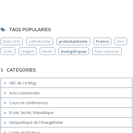
TAGS POPULAIRES
Etats-Unis
catholicisme
protestantisme
France
livre
GSRL
religion
laïcité
évangéliques
francophonie
CATÉGORIES
ABC de ce blog
Actu commentée
Cours et conférences
Ecole, laïcité, République
Géopolitique de l'évangélisme
Livres de l'auteur