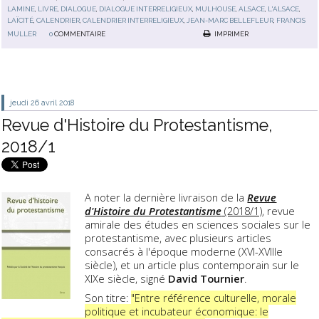
LAMINE
,
LIVRE
,
DIALOGUE
,
DIALOGUE INTERRELIGIEUX
,
MULHOUSE
,
ALSACE
,
L'ALSACE
,
LAÏCITÉ
,
CALENDRIER
,
CALENDRIER INTERRELIGIEUX
,
JEAN-MARC BELLEFLEUR
,
FRANCIS
MULLER
0
COMMENTAIRE
IMPRIMER
jeudi 26
avril 2018
Revue d'Histoire du Protestantisme,
2018/1
A noter la dernière livraison de la
Revue
d'Histoire du Protestantism
e
(2018/1)
, revue
amirale des études en sciences sociales sur le
protestantisme, avec plusieurs articles
consacrés à l'époque moderne (XVI-XVIIIe
siècle), et un article plus contemporain sur le
XIXe siècle, signé
David Tournier
.
Son titre:
"Entre référence culturelle, morale
politique et incubateur économique: le