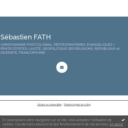
Sébastien FATH
CHRISTIANISME POSTCOLONIAL, PROTESTANTISMES, EVANGELIQUES /
PENTECÔTISTES, LAICITE, GEOPOLITIQUE DES RELIGIONS, REPUBLIQUE et
DIVERSITE, FRANCOPHONIE
Déclarer un contenu illicite
|
Mentions légales de ce blog
En poursuivant votre navigation sur ce site, vous acceptez l'utilisation de
cookies. Ces derniers assurent le bon fonctionnement de nos services.
En savoir