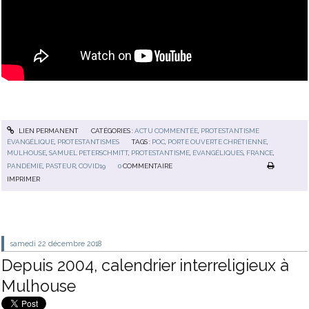
LIEN PERMANENT
CATÉGORIES :
ACTU COMMENTÉE
,
PROTESTANTISME
ÉVANGÉLIQUE
,
PROTESTANTISMES
TAGS :
POC
,
PORTE OUVERTE CHRÉTIENNE
,
MULHOUSE
,
SAMUEL PETERSCHMITT
,
PROTESTANTISME
,
ÉVANGÉLIQUES
,
FRANCE
,
PANDÉMIE
,
PASTEUR
,
COVID19
0
COMMENTAIRE
IMPRIMER
samedi 22
décembre 2018
Depuis 2004, calendrier interreligieux à
Mulhouse