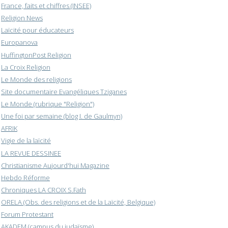
France, faits et chiffres (INSEE)
Religion News
Laïcité pour éducateurs
Europanova
HuffingtonPost Religion
La Croix Religion
Le Monde des religions
Site documentaire Evangéliques Tziganes
Le Monde (rubrique "Religion")
Une foi par semaine (blog I. de Gaulmyn)
AFRIK
Vigie de la laïcité
LA REVUE DESSINEE
Christianisme Aujourd'hui Magazine
Hebdo Réforme
Chroniques LA CROIX S.Fath
ORELA (Obs. des religions et de la Laïcité, Belgique)
Forum Protestant
AKADEM (campus du judaïsme)