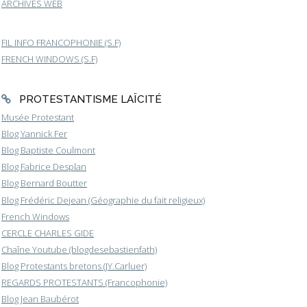
ARCHIVES WEB
FIL INFO FRANCOPHONIE (S.F)
FRENCH WINDOWS (S.F)
PROTESTANTISME LAÏCITÉ
Musée Protestant
Blog Yannick Fer
Blog Baptiste Coulmont
Blog Fabrice Desplan
Blog Bernard Boutter
Blog Frédéric Dejean (Géographie du fait religieux)
French Windows
CERCLE CHARLES GIDE
Chaîne Youtube (blogdesebastienfath)
Blog Protestants bretons (JY.Carluer)
REGARDS PROTESTANTS (Francophonie)
Blog Jean Baubérot