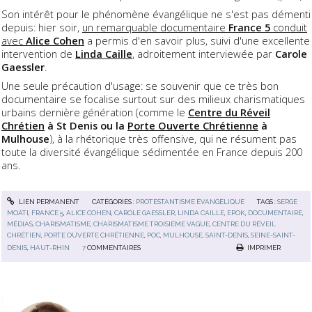
Son intérêt pour le phénomène évangélique ne s'est pas démenti
depuis: hier soir,
un remarquable documentaire
France 5
conduit
avec
Alice Cohen
a permis d'en savoir plus, suivi d'une excellente
intervention de
Linda Caille
, adroitement interviewée par
Carole
Gaessler
.
Une seule précaution d'usage: se souvenir que ce très bon
documentaire se focalise surtout sur des milieux charismatiques
urbains dernière génération (comme le
Centre du Réveil
Chrétien
à St Denis ou la
Porte Ouverte Chrétienne
à
Mulhouse
), à la rhétorique très offensive, qui ne résument pas
toute la diversité évangélique sédimentée en France depuis 200
ans.
LIEN PERMANENT
CATÉGORIES :
PROTESTANTISME ÉVANGÉLIQUE
TAGS :
SERGE
MOATI
,
FRANCE 5
,
ALICE COHEN
,
CAROLE GAESSLER
,
LINDA CAILLE
,
EPOK
,
DOCUMENTAIRE
,
MÉDIAS
,
CHARISMATISME
,
CHARISMATISME TROISIÈME VAGUE
,
CENTRE DU RÉVEIL
CHRÉTIEN
,
PORTE OUVERTE CHRÉTIENNE
,
POC
,
MULHOUSE
,
SAINT-DENIS
,
SEINE-SAINT-
DENIS
,
HAUT-RHIN
7
COMMENTAIRES
IMPRIMER