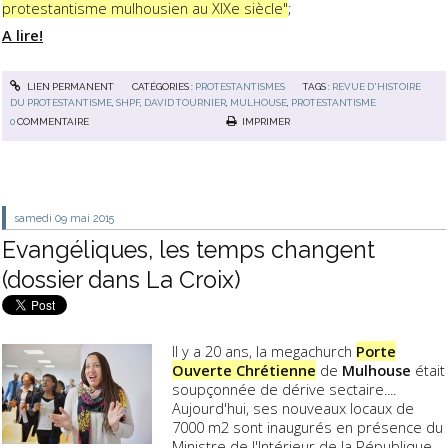
protestantisme mulhousien au XIXe siècle"
;
A lire!
LIEN PERMANENT
CATÉGORIES :
PROTESTANTISMES
TAGS :
REVUE D'HISTOIRE
DU PROTESTANTISME
,
SHPF
,
DAVID TOURNIER
,
MULHOUSE
,
PROTESTANTISME
0
COMMENTAIRE
IMPRIMER
samedi 09
mai 2015
Evangéliques, les temps changent
(dossier dans La Croix)
Il y a 20 ans, la megachurch
Porte
Ouverte Chrétienne
de
Mulhouse
était
soupçonnée de dérive sectaire....
Aujourd'hui, ses nouveaux locaux de
7000 m2 sont inaugurés en présence du
Ministre de l'Intérieur de la République