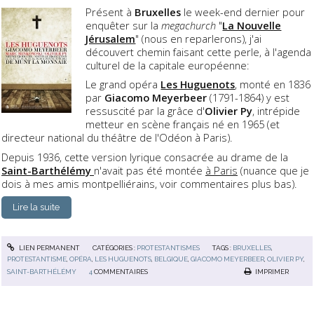
Présent à
Bruxelles
le week-end dernier pour
enquêter sur la
megachurch
"
La Nouvelle
Jérusalem
" (nous en reparlerons), j'ai
découvert chemin faisant cette perle, à l'agenda
culturel de la capitale européenne:
Le grand opéra
Les Huguenots
, monté en 1836
par
Giacomo Meyerbeer
(1791-1864) y est
ressuscité par la grâce d'
Olivier Py
, intrépide
metteur en scène français né en 1965 (et
directeur national du théâtre de l'Odéon à Paris).
Depuis 1936, cette version lyrique consacrée au drame de la
Saint-Barthélémy
n'avait pas été montée
à Paris
(nuance que je
dois à mes amis montpelliérains, voir commentaires plus bas).
Lire la suite
LIEN PERMANENT
CATÉGORIES :
PROTESTANTISMES
TAGS :
BRUXELLES
,
PROTESTANTISME
,
OPÉRA
,
LES HUGUENOTS
,
BELGIQUE
,
GIACOMO MEYERBEER
,
OLIVIER PY
,
SAINT-BARTHÉLÉMY
4
COMMENTAIRES
IMPRIMER