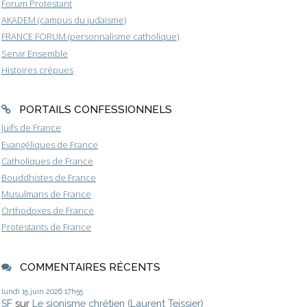
Forum Protestant
AKADEM (campus du judaïsme)
FRANCE FORUM (personnalisme catholique)
Servir Ensemble
Histoires crépues
PORTAILS CONFESSIONNELS
Juifs de France
Evangéliques de France
Catholiques de France
Bouddhistes de France
Musulmans de France
Orthodoxes de France
Protestants de France
COMMENTAIRES RÉCENTS
lundi 15
juin 2026
17h55
SF
sur
Le sionisme chrétien (Laurent Teissier)