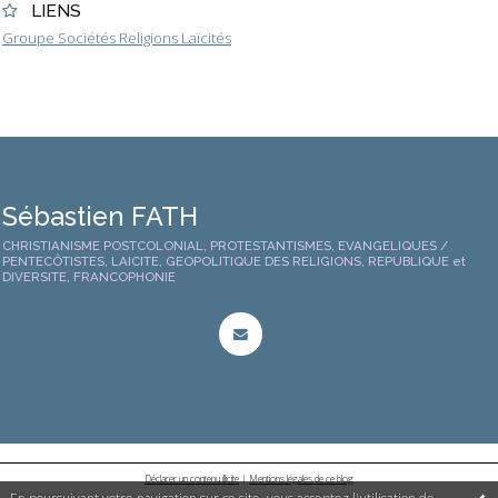
LIENS
Groupe Sociétés Religions Laïcités
Sébastien FATH
CHRISTIANISME POSTCOLONIAL, PROTESTANTISMES, EVANGELIQUES /
PENTECÔTISTES, LAICITE, GEOPOLITIQUE DES RELIGIONS, REPUBLIQUE et
DIVERSITE, FRANCOPHONIE
Déclarer un contenu illicite
|
Mentions légales de ce blog