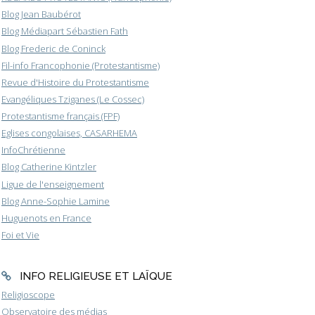
Blog Jean Baubérot
Blog Médiapart Sébastien Fath
Blog Frederic de Coninck
Fil-info Francophonie (Protestantisme)
Revue d'Histoire du Protestantisme
Evangéliques Tziganes (Le Cossec)
Protestantisme français (FPF)
Eglises congolaises, CASARHEMA
InfoChrétienne
Blog Catherine Kintzler
Ligue de l'enseignement
Blog Anne-Sophie Lamine
Huguenots en France
Foi et Vie
INFO RELIGIEUSE ET LAÏQUE
Religioscope
Observatoire des médias