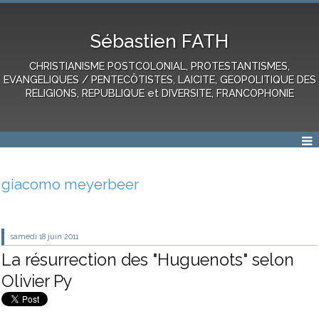
Sébastien FATH
CHRISTIANISME POSTCOLONIAL, PROTESTANTISMES,
EVANGELIQUES / PENTECÔTISTES, LAICITE, GEOPOLITIQUE DES
RELIGIONS, REPUBLIQUE et DIVERSITE, FRANCOPHONIE
giacomo meyerbeer
samedi 18
juin 2011
La résurrection des "Huguenots" selon
Olivier Py