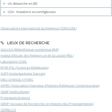
Un dimanche en BD
USA : mutations socioreligieuses
Observatoire International du Religieux (CERI/GSRL)
LIEUX DE RECHERCHE
GALLICA (Bibliothèque numérique BNF)
Institut d'Etude des Religions et de la Laïcité (IREL)
Laboratoire GSRL
EPHE-PSL (Sciences Religieuses)
SHPF (protestantisme français)
DIEU CHANGE A PARIS
AFHRC (Association Française d'Histoire Religieuse Contemporaine)
SEMF (méthodisme)
Protestants bretons
GRHP (Groupe de Recherche en Histoire des Protestantismes)
CEFRELCO