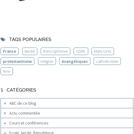
TAGS POPULAIRES
France
laïcité
francophonie
GSRL
Etats-Unis
protestantisme
religion
évangéliques
catholicisme
livre
CATÉGORIES
ABC de ce blog
Actu commentée
Cours et conférences
Ecole, laïcité, République