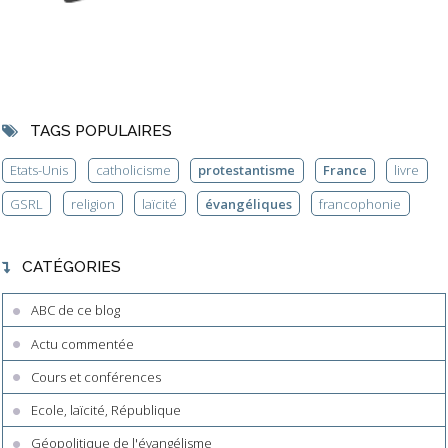
TAGS POPULAIRES
Etats-Unis
catholicisme
protestantisme
France
livre
GSRL
religion
laïcité
évangéliques
francophonie
CATÉGORIES
ABC de ce blog
Actu commentée
Cours et conférences
Ecole, laïcité, République
Géopolitique de l'évangélisme