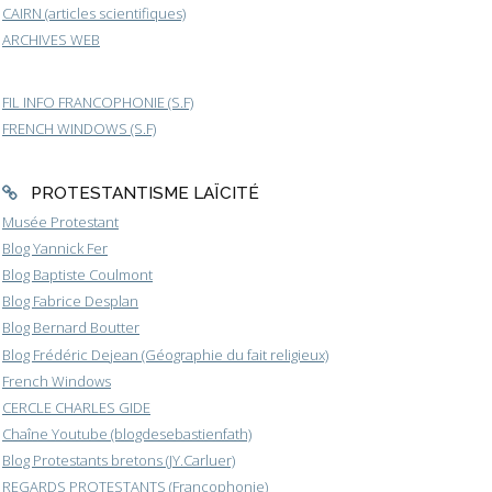
CAIRN (articles scientifiques)
ARCHIVES WEB
FIL INFO FRANCOPHONIE (S.F)
FRENCH WINDOWS (S.F)
PROTESTANTISME LAÏCITÉ
Musée Protestant
Blog Yannick Fer
Blog Baptiste Coulmont
Blog Fabrice Desplan
Blog Bernard Boutter
Blog Frédéric Dejean (Géographie du fait religieux)
French Windows
CERCLE CHARLES GIDE
Chaîne Youtube (blogdesebastienfath)
Blog Protestants bretons (JY.Carluer)
REGARDS PROTESTANTS (Francophonie)