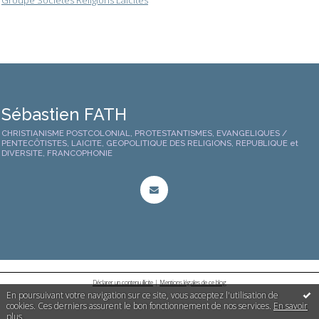
Groupe Sociétés Religions Laïcités
Sébastien FATH
CHRISTIANISME POSTCOLONIAL, PROTESTANTISMES, EVANGELIQUES /
PENTECÔTISTES, LAICITE, GEOPOLITIQUE DES RELIGIONS, REPUBLIQUE et
DIVERSITE, FRANCOPHONIE
Déclarer un contenu illicite
|
Mentions légales de ce blog
En poursuivant votre navigation sur ce site, vous acceptez l'utilisation de
cookies. Ces derniers assurent le bon fonctionnement de nos services.
En savoir
plus
.