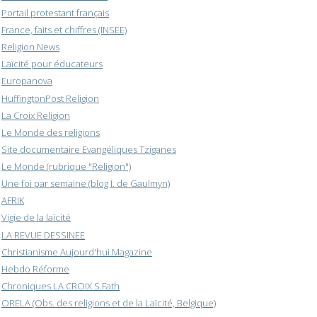
Portail protestant français
France, faits et chiffres (INSEE)
Religion News
Laïcité pour éducateurs
Europanova
HuffingtonPost Religion
La Croix Religion
Le Monde des religions
Site documentaire Evangéliques Tziganes
Le Monde (rubrique "Religion")
Une foi par semaine (blog I. de Gaulmyn)
AFRIK
Vigie de la laïcité
LA REVUE DESSINEE
Christianisme Aujourd'hui Magazine
Hebdo Réforme
Chroniques LA CROIX S.Fath
ORELA (Obs. des religions et de la Laïcité, Belgique)