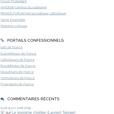
Forum Protestant
AKADEM (campus du judaïsme)
FRANCE FORUM (personnalisme catholique)
Servir Ensemble
Histoires crépues
PORTAILS CONFESSIONNELS
Juifs de France
Evangéliques de France
Catholiques de France
Bouddhistes de France
Musulmans de France
Orthodoxes de France
Protestants de France
COMMENTAIRES RÉCENTS
lundi 15
juin 2026
17h55
SF
sur
Le sionisme chrétien (Laurent Teissier)