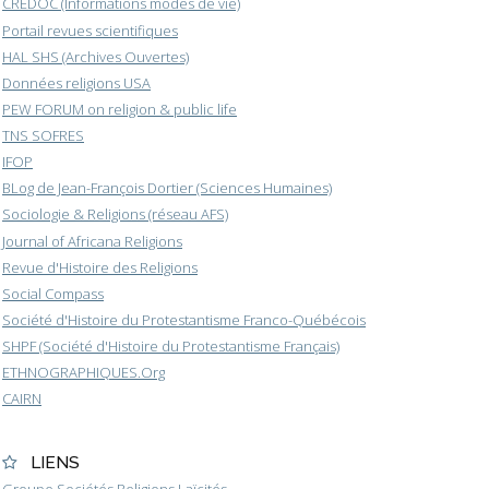
CREDOC (Informations modes de vie)
Portail revues scientifiques
HAL SHS (Archives Ouvertes)
Données religions USA
PEW FORUM on religion & public life
TNS SOFRES
IFOP
BLog de Jean-François Dortier (Sciences Humaines)
Sociologie & Religions (réseau AFS)
Journal of Africana Religions
Revue d'Histoire des Religions
Social Compass
Société d'Histoire du Protestantisme Franco-Québécois
SHPF (Société d'Histoire du Protestantisme Français)
ETHNOGRAPHIQUES.Org
CAIRN
LIENS