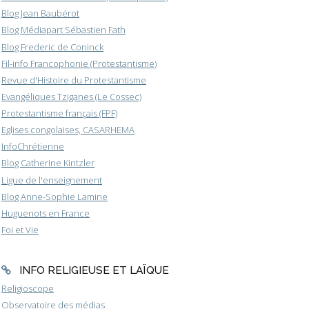
Blog Jean Baubérot
Blog Médiapart Sébastien Fath
Blog Frederic de Coninck
Fil-info Francophonie (Protestantisme)
Revue d'Histoire du Protestantisme
Evangéliques Tziganes (Le Cossec)
Protestantisme français (FPF)
Eglises congolaises, CASARHEMA
InfoChrétienne
Blog Catherine Kintzler
Ligue de l'enseignement
Blog Anne-Sophie Lamine
Huguenots en France
Foi et Vie
INFO RELIGIEUSE ET LAÏQUE
Religioscope
Observatoire des médias