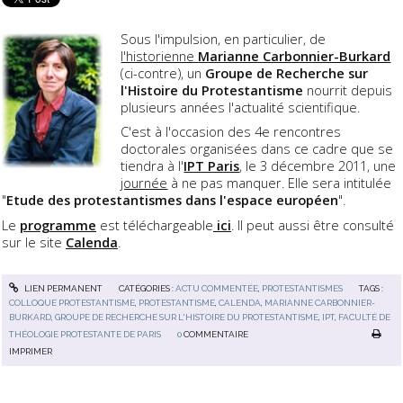
Sous l'impulsion, en particulier, de
l'historienne
Marianne Carbonnier-Burkard
(ci-contre), un
Groupe de Recherche sur
l'Histoire du Protestantisme
nourrit depuis
plusieurs années l'actualité scientifique.
C'est à l'occasion des 4e rencontres
doctorales organisées dans ce cadre que se
tiendra à l'
IPT Paris
, le 3 décembre 2011, une
journée
à ne pas manquer. Elle sera intitulée
"
Etude des protestantismes dans l'espace européen
".
Le
programme
est téléchargeable
ici
. Il peut aussi être consulté
sur le site
Calenda
.
LIEN PERMANENT
CATÉGORIES :
ACTU COMMENTÉE
,
PROTESTANTISMES
TAGS :
COLLOQUE PROTESTANTISME
,
PROTESTANTISME
,
CALENDA
,
MARIANNE CARBONNIER-
BURKARD
,
GROUPE DE RECHERCHE SUR L'HISTOIRE DU PROTESTANTISME
,
IPT
,
FACULTÉ DE
THÉOLOGIE PROTESTANTE DE PARIS
0
COMMENTAIRE
IMPRIMER