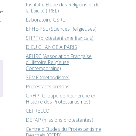
Institut d'Etude des Religions et de
la Laïcité (IREL)
et
u
Laboratoire GSRL
EPHE-PSL (Sciences Religieuses)
SHPF (protestantisme français)
DIEU CHANGE A PARIS
AFHRC (Association Française
d'Histoire Religieuse
Contemporaine)
SEMF (méthodisme)
Protestants bretons
GRHP (Groupe de Recherche en
Histoire des Protestantismes)
CEFRELCO
DEFAP (missions protestantes)
Centre d'Etudes du Protestantisme
Béarnais (CEPB)