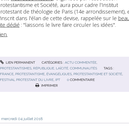
rotestantisme et Société, aura pour cadre l’Institut
rotestant de théologie de Paris (14e arrondissement), 
'inscrit dans l'élan de cette devise, rappelée sur le
bea
ite dédié
: "laissons le livre faire circuler les idées".
ien.
LIEN PERMANENT
CATÉGORIES :
ACTU COMMENTÉE
,
PROTESTANTISMES
,
RÉPUBLIQUE, LAÏCITÉ, COMMUNAUTÉS
TAGS :
FRANCE
,
PROTESTANTISME
,
ÉVANGÉLIQUES
,
PROTESTANTISME ET SOCIÉTÉ
,
FESTIVAL PROTESTANT DU LIVRE
,
IPT
0
COMMENTAIRE
IMPRIMER
mercredi 04
juillet 2018