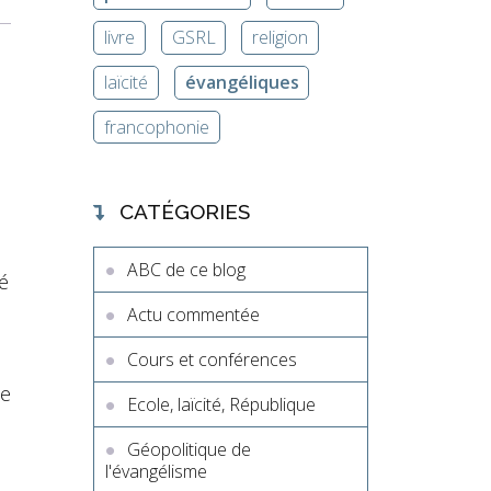
livre
GSRL
religion
laïcité
évangéliques
francophonie
CATÉGORIES
ABC de ce blog
é
Actu commentée
Cours et conférences
te
Ecole, laïcité, République
Géopolitique de
l'évangélisme