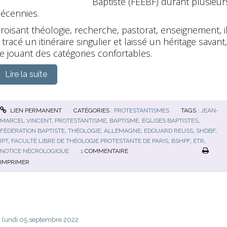
Baptiste (FEEBF) durant plusieur
écennies.
roisant théologie, recherche, pastorat, enseignement, i
 tracé un itinéraire singulier et laissé un héritage savant,
e jouant des catégories confortables.
Lire la suite
LIEN PERMANENT
CATÉGORIES :
PROTESTANTISMES
TAGS :
JEAN-
MARCEL VINCENT
,
PROTESTANTISME
,
BAPTISME
,
ÉGLISES BAPTISTES
,
FÉDÉRATION BAPTISTE
,
THÉOLOGIE
,
ALLEMAGNE
,
EDOUARD REUSS
,
SHDBF
,
IPT
,
FACULTÉ LIBRE DE THÉOLOGIE PROTESTANTE DE PARIS
,
BSHPF
,
ETR
,
NOTICE NÉCROLOGIQUE
1
COMMENTAIRE
IMPRIMER
lundi 05
septembre 2022