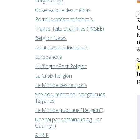
Religioscope
Observatoire des médias
j
Portail protestant français
S
U
France, faits et chiffres (INSEE)
M
Religion News
m
Laïcité pour éducateurs
w
Europanova
C
i
HuffingtonPost Religion
h
La Croix Religion
p
Le Monde des religions
Site documentaire Evangéliques
Tziganes
Le Monde (rubrique "Religion")
Une foi par semaine (blog I. de
Gaulmyn)
AFRIK