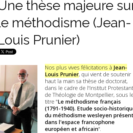
Une thèse majeure su
le méthodisme (Jean-
Louis Prunier)
Nos plus vives félicitations à
Jean-
Louis Prunier
, qui vient de soutenir
haut la main sa thèse de doctorat,
dans le cadre de l'Institut Protestan
de Théologie de Montpellier, sous l
titre "
Le méthodisme français
(1791-1940). Etude socio-historiq
du méthodisme wesleyen présen
dans l'espace francophone
européen et africain
".