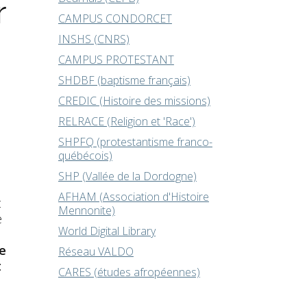
r
CAMPUS CONDORCET
INSHS (CNRS)
CAMPUS PROTESTANT
SHDBF (baptisme français)
CREDIC (Histoire des missions)
RELRACE (Religion et 'Race')
SHPFQ (protestantisme franco-
québécois)
SHP (Vallée de la Dordogne)
AFHAM (Association d'Histoire
t
Mennonite)
e
World Digital Library
ue
Réseau VALDO
t
CARES (études afropéennes)