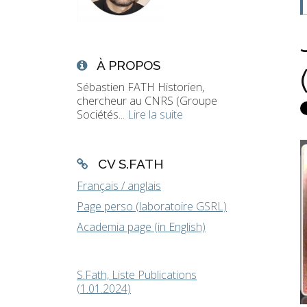
À PROPOS
Sébastien FATH Historien,
chercheur au CNRS (Groupe
Sociétés...
Lire la suite
CV S.FATH
Français / anglais
Page perso (laboratoire GSRL)
Academia page (in English)
S.Fath, Liste Publications
(1.01.2024)