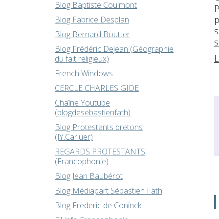
Blog Baptiste Coulmont
P
p
Blog Fabrice Desplan
s
Blog Bernard Boutter
s
Blog Frédéric Dejean (Géographie
L
du fait religieux)
French Windows
CERCLE CHARLES GIDE
Chaîne Youtube
(blogdesebastienfath)
Blog Protestants bretons
(JY.Carluer)
REGARDS PROTESTANTS
(Francophonie)
Blog Jean Baubérot
Blog Médiapart Sébastien Fath
Blog Frederic de Coninck