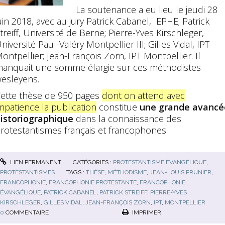
La soutenance a eu lieu le jeudi 28
uin 2018, avec au jury Patrick Cabanel, EPHE; Patrick
treiff, Université de Berne; Pierre-Yves Kirschleger,
niversité Paul-Valéry Montpellier III; Gilles Vidal, IPT
ontpellier; Jean-François Zorn, IPT Montpellier. Il
anquait une somme élargie sur ces méthodistes
esleyens.
ette thèse de 950 pages
dont on attend avec
mpatience la publication
constitue
une grande avancé
istoriographique
dans la connaissance des
rotestantismes français et francophones.
LIEN PERMANENT
CATÉGORIES :
PROTESTANTISME ÉVANGÉLIQUE
,
PROTESTANTISMES
TAGS :
THÈSE
,
MÉTHODISME
,
JEAN-LOUIS PRUNIER
,
FRANCOPHONIE
,
FRANCOPHONIE PROTESTANTE
,
FRANCOPHONIE
ÉVANGÉLIQUE
,
PATRICK CABANEL
,
PATRICK STREIFF
,
PIERRE-YVES
KIRSCHLEGER
,
GILLES VIDAL
,
JEAN-FRANÇOIS ZORN
,
IPT
,
MONTPELLIER
0
COMMENTAIRE
IMPRIMER