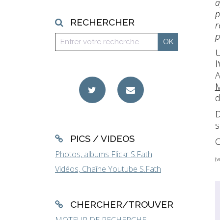
a
p
RECHERCHER
r
p
U
l
A
M
d
D
s
PICS / VIDEOS
C
Photos, albums Flickr S.Fath
(
Vidéos, Chaîne Youtube S.Fath
CHERCHER/TROUVER