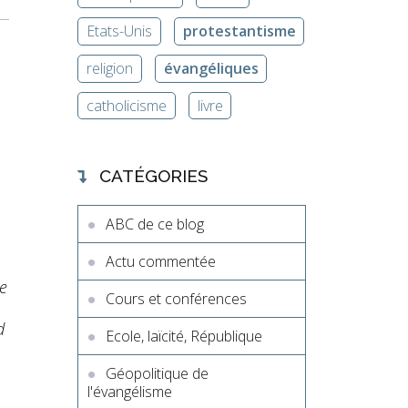
Etats-Unis
protestantisme
religion
évangéliques
catholicisme
livre
CATÉGORIES
ABC de ce blog
Actu commentée
ue
Cours et conférences
d
Ecole, laïcité, République
Géopolitique de
l'évangélisme