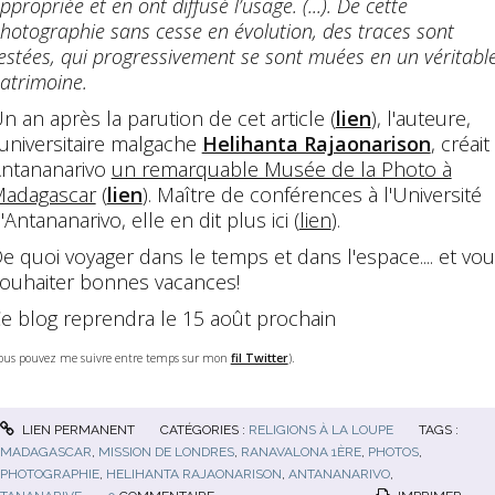
ppropriée et en ont diffusé l’usage. (...). De cette
hotographie sans cesse en évolution, des traces sont
estées, qui progressivement se sont muées en un véritabl
atrimoine.
n an après la parution de cet article (
lien
), l'auteure,
'universitaire malgache
Helihanta Rajaonarison
, créait
ntananarivo
un remarquable Musée de la Photo à
adagascar
(
lien
). Maître de conférences à l'Université
'Antananarivo, elle en dit plus ici (
lien
).
e quoi voyager dans le temps et dans l'espace.... et vo
ouhaiter bonnes vacances!
e blog reprendra le 15 août prochain
vous pouvez me suivre entre temps sur mon
fil Twitter
).
LIEN PERMANENT
CATÉGORIES :
RELIGIONS À LA LOUPE
TAGS :
MADAGASCAR
,
MISSION DE LONDRES
,
RANAVALONA 1ÈRE
,
PHOTOS
,
PHOTOGRAPHIE
,
HELIHANTA RAJAONARISON
,
ANTANANARIVO
,