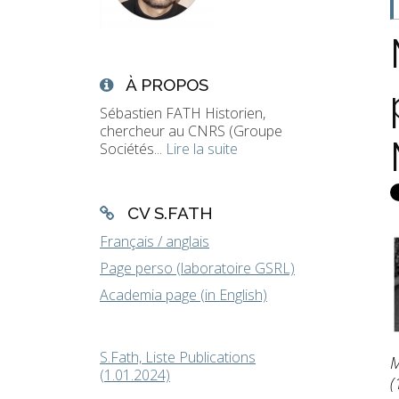
À PROPOS
Sébastien FATH Historien,
chercheur au CNRS (Groupe
Sociétés...
Lire la suite
CV S.FATH
Français / anglais
Page perso (laboratoire GSRL)
Academia page (in English)
S.Fath, Liste Publications
M
(1.01.2024)
(