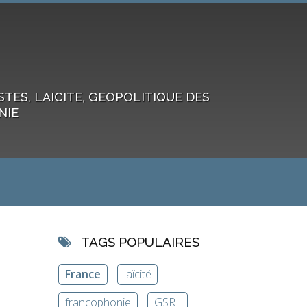
ES, LAICITE, GEOPOLITIQUE DES
NIE
TAGS POPULAIRES
France
laïcité
francophonie
GSRL