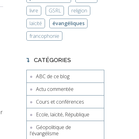
livre
GSRL
religion
laïcité
évangéliques
francophonie
CATÉGORIES
ABC de ce blog
Actu commentée
Cours et conférences
r
Ecole, laïcité, République
Géopolitique de
l'évangélisme