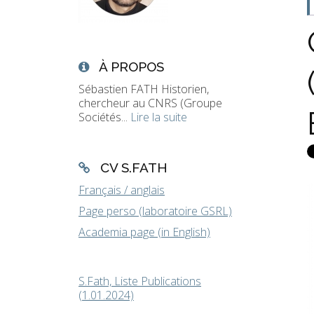
À PROPOS
Sébastien FATH Historien,
chercheur au CNRS (Groupe
Sociétés...
Lire la suite
CV S.FATH
Français / anglais
Page perso (laboratoire GSRL)
Academia page (in English)
S.Fath, Liste Publications
(1.01.2024)