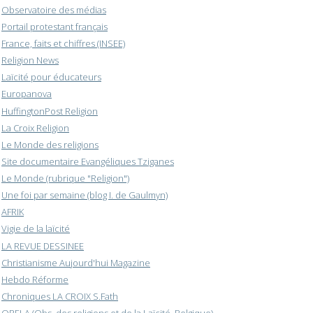
Observatoire des médias
Portail protestant français
France, faits et chiffres (INSEE)
Religion News
Laïcité pour éducateurs
Europanova
HuffingtonPost Religion
La Croix Religion
Le Monde des religions
Site documentaire Evangéliques Tziganes
Le Monde (rubrique "Religion")
Une foi par semaine (blog I. de Gaulmyn)
AFRIK
Vigie de la laïcité
LA REVUE DESSINEE
Christianisme Aujourd'hui Magazine
Hebdo Réforme
Chroniques LA CROIX S.Fath