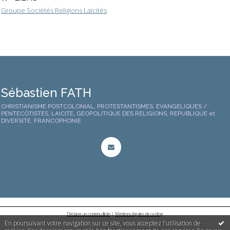
Groupe Sociétés Religions Laïcités
Sébastien FATH
CHRISTIANISME POSTCOLONIAL, PROTESTANTISMES, EVANGELIQUES /
PENTECÔTISTES, LAICITE, GEOPOLITIQUE DES RELIGIONS, REPUBLIQUE et
DIVERSITE, FRANCOPHONIE
Déclarer un contenu illicite
|
Mentions légales de ce blog
En poursuivant votre navigation sur ce site, vous acceptez l'utilisation de