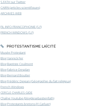
S.FATH sur Twitter
CAIRN (articles scientifiques)
ARCHIVES WEB
FIL INFO FRANCOPHONIE (S.F)
FRENCH WINDOWS (S.F)
PROTESTANTISME LAÏCITÉ
Musée Protestant
Blog Yannick Fer
Blog Baptiste Coulmont
Blog Fabrice Desplan
Blog Bernard Boutter
Blog Frédéric Dejean (Géographie du fait religieux)
French Windows
CERCLE CHARLES GIDE
Chaîne Youtube (blogdesebastienfath)
Blog Protestants bretons (JY.Carluer)