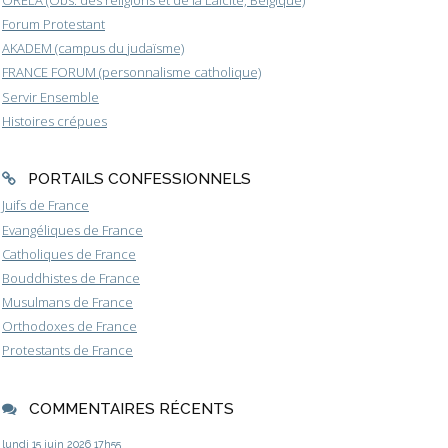
ORELA (Obs. des religions et de la Laïcité, Belgique)
Forum Protestant
AKADEM (campus du judaïsme)
FRANCE FORUM (personnalisme catholique)
Servir Ensemble
Histoires crépues
PORTAILS CONFESSIONNELS
Juifs de France
Evangéliques de France
Catholiques de France
Bouddhistes de France
Musulmans de France
Orthodoxes de France
Protestants de France
COMMENTAIRES RÉCENTS
lundi 15
juin 2026
17h55