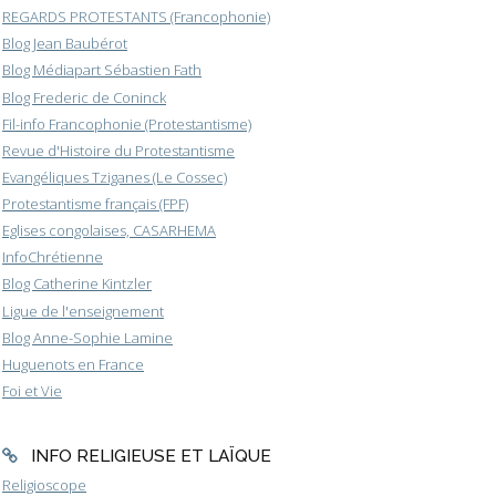
REGARDS PROTESTANTS (Francophonie)
Blog Jean Baubérot
Blog Médiapart Sébastien Fath
Blog Frederic de Coninck
Fil-info Francophonie (Protestantisme)
Revue d'Histoire du Protestantisme
Evangéliques Tziganes (Le Cossec)
Protestantisme français (FPF)
Eglises congolaises, CASARHEMA
InfoChrétienne
Blog Catherine Kintzler
Ligue de l'enseignement
Blog Anne-Sophie Lamine
Huguenots en France
Foi et Vie
INFO RELIGIEUSE ET LAÏQUE
Religioscope