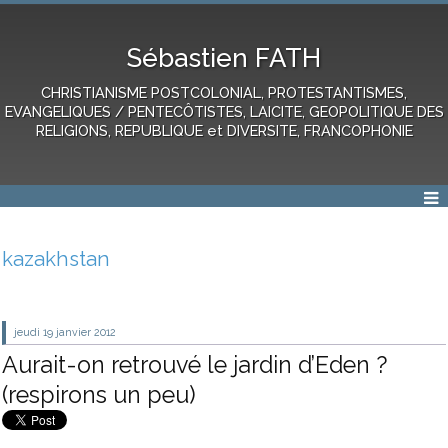
Sébastien FATH
CHRISTIANISME POSTCOLONIAL, PROTESTANTISMES,
EVANGELIQUES / PENTECÔTISTES, LAICITE, GEOPOLITIQUE DES
RELIGIONS, REPUBLIQUE et DIVERSITE, FRANCOPHONIE
kazakhstan
jeudi 19
janvier 2012
Aurait-on retrouvé le jardin d’Eden ?
(respirons un peu)