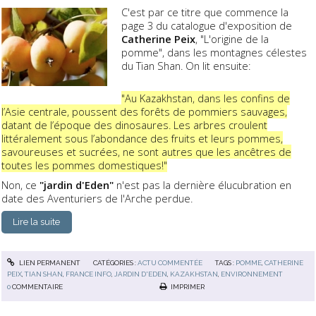
C'est par ce titre que commence la
page 3 du catalogue d'exposition de
Catherine Peix
, "L'origine de la
pomme", dans les montagnes célestes
du Tian Shan. On lit ensuite:
"Au Kazakhstan, dans les confins de
l’Asie centrale, poussent des forêts de pommiers sauvages,
datant de l’époque des dinosaures. Les arbres croulent
littéralement sous l’abondance des fruits et leurs pommes,
savoureuses et sucrées, ne sont autres que les ancêtres de
toutes les pommes domestiques!"
Non, ce
"jardin d'Eden"
n'est pas la dernière élucubration en
date des Aventuriers de l'Arche perdue.
Lire la suite
LIEN PERMANENT
CATÉGORIES :
ACTU COMMENTÉE
TAGS :
POMME
,
CATHERINE
PEIX
,
TIAN SHAN
,
FRANCE INFO
,
JARDIN D'EDEN
,
KAZAKHSTAN
,
ENVIRONNEMENT
0
COMMENTAIRE
IMPRIMER