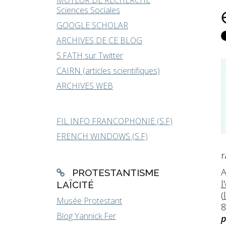
MOTEUR DE RECHERCHE
Sciences Sociales
GOOGLE SCHOLAR
ARCHIVES DE CE BLOG
S.FATH sur Twitter
CAIRN (articles scientifiques)
ARCHIVES WEB
FIL INFO FRANCOPHONIE (S.F)
FRENCH WINDOWS (S.F)
r
A
PROTESTANTISME
l
LAÏCITÉ
(
Musée Protestant
8
Blog Yannick Fer
p