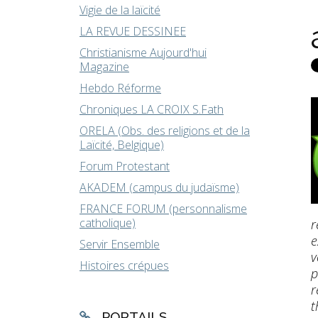
Vigie de la laïcité
LA REVUE DESSINEE
Christianisme Aujourd'hui
Magazine
Hebdo Réforme
Chroniques LA CROIX S.Fath
ORELA (Obs. des religions et de la
Laïcité, Belgique)
Forum Protestant
AKADEM (campus du judaïsme)
FRANCE FORUM (personnalisme
catholique)
r
e
Servir Ensemble
v
Histoires crépues
p
r
t
PORTAILS