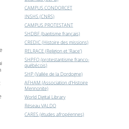
CAMPUS CONDORCET
INSHS (CNRS)
CAMPUS PROTESTANT
SHDBF (baptisme français)
CREDIC (Histoire des missions)
e
RELRACE (Religion et 'Race')
e
SHPFQ (protestantisme franco-
i
québécois)
n
SHP (Vallée de la Dordogne)
t
AFHAM (Association d'Histoire
Mennonite)
e
World Digital Library
Réseau VALDO
CARES (études afropéennes)
e