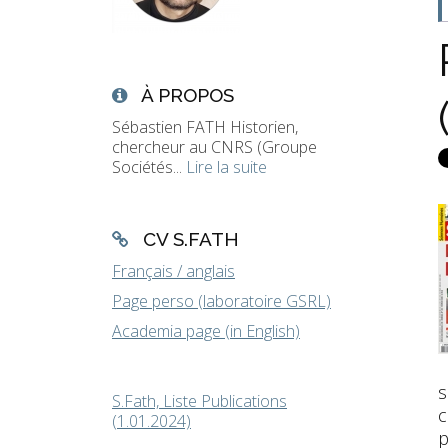
À PROPOS
Sébastien FATH Historien,
chercheur au CNRS (Groupe
Sociétés...
Lire la suite
CV S.FATH
Français / anglais
Page perso (laboratoire GSRL)
Academia page (in English)
s
S.Fath, Liste Publications
c
(1.01.2024)
p