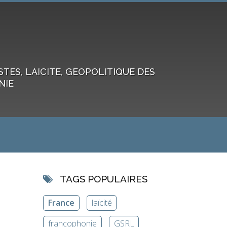
ES, LAICITE, GEOPOLITIQUE DES
NIE
TAGS POPULAIRES
France
laïcité
francophonie
GSRL