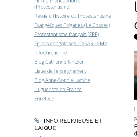
Fil-info Francophonie
(Protestantisme)
Revue d'Histoire du Protestantisme
Evangéliques Tziganes (Le Cossec)
Protestantisme français (FPF)
Eglises congolaises, CASARHEMA
InfoChrétienne
Blog Catherine Kintzler
Ligue de l'enseignement
Blog Anne-Sophie Lamine
Huguenots en France
Foi et Vie
l
P
INFO RELIGIEUSE ET
F
LAÏQUE
d