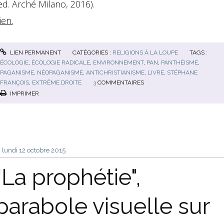
ed. Arché Milano, 2016).
ien.
LIEN PERMANENT
CATÉGORIES :
RELIGIONS À LA LOUPE
TAGS :
ÉCOLOGIE
,
ÉCOLOGIE RADICALE
,
ENVIRONNEMENT
,
PAN
,
PANTHÉISME
,
PAGANISME
,
NÉOPAGANISME
,
ANTICHRISTIANISME
,
LIVRE
,
STÉPHANE
FRANÇOIS
,
EXTRÊME DROITE
3
COMMENTAIRES
IMPRIMER
lundi 12
octobre 2015
"La prophétie",
parabole visuelle sur