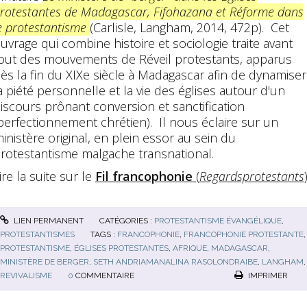
rotestantes de Madagascar, Fifohazana et Réforme dans
e protestantisme
(Carlisle, Langham, 2014, 472p). Cet
uvrage qui combine histoire et sociologie traite avant
out des mouvements de Réveil protestants, apparus
ès la fin du XIXe siècle à Madagascar afin de dynamiser
a piété personnelle et la vie des églises autour d'un
iscours prônant conversion et sanctification
perfectionnement chrétien). Il nous éclaire sur un
inistère original, en plein essor au sein du
rotestantisme malgache transnational.
ire la suite sur le
Fil francophonie
(
Regardsprotestants
LIEN PERMANENT
CATÉGORIES :
PROTESTANTISME ÉVANGÉLIQUE
,
PROTESTANTISMES
TAGS :
FRANCOPHONIE
,
FRANCOPHONIE PROTESTANTE
,
PROTESTANTISME
,
ÉGLISES PROTESTANTES
,
AFRIQUE
,
MADAGASCAR
,
MINISTÈRE DE BERGER
,
SETH ANDRIAMANALINA RASOLONDRAIBE
,
LANGHAM
,
REVIVALISME
0
COMMENTAIRE
IMPRIMER