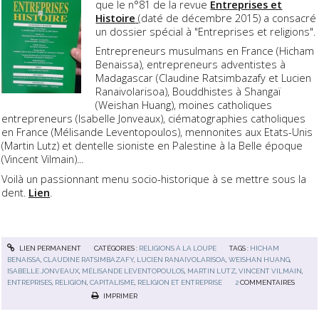
que le n°81 de la revue
Entreprises et
Histoire
(daté de décembre 2015) a consacré
un dossier spécial à "Entreprises et religions".
Entrepreneurs musulmans en France (Hicham
Benaissa), entrepreneurs adventistes à
Madagascar (Claudine Ratsimbazafy et Lucien
Ranaivolarisoa), Bouddhistes à Shangaï
(Weishan Huang), moines catholiques
entrepreneurs (Isabelle Jonveaux), ciématographies catholiques
en France (Mélisande Leventopoulos), mennonites aux Etats-Unis
(Martin Lutz) et dentelle sioniste en Palestine à la Belle époque
(Vincent Vilmain)...
Voilà un passionnant menu socio-historique à se mettre sous la
dent.
Lien
.
LIEN PERMANENT
CATÉGORIES :
RELIGIONS À LA LOUPE
TAGS :
HICHAM
BENAISSA
,
CLAUDINE RATSIMBAZAFY
,
LUCIEN RANAIVOLARISOA
,
WEISHAN HUANG
,
ISABELLE JONVEAUX
,
MÉLISANDE LEVENTOPOULOS
,
MARTIN LUTZ
,
VINCENT VILMAIN
,
ENTREPRISES
,
RELIGION
,
CAPITALISME
,
RELIGION ET ENTREPRISE
2
COMMENTAIRES
IMPRIMER