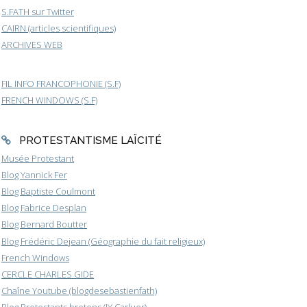
S.FATH sur Twitter
CAIRN (articles scientifiques)
ARCHIVES WEB
FIL INFO FRANCOPHONIE (S.F)
FRENCH WINDOWS (S.F)
PROTESTANTISME LAÏCITÉ
Musée Protestant
Blog Yannick Fer
Blog Baptiste Coulmont
Blog Fabrice Desplan
Blog Bernard Boutter
Blog Frédéric Dejean (Géographie du fait religieux)
French Windows
CERCLE CHARLES GIDE
Chaîne Youtube (blogdesebastienfath)