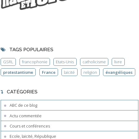
TAGS POPULAIRES
GSRL
francophonie
Etats-Unis
catholicisme
livre
protestantisme
France
laïcité
religion
évangéliques
CATÉGORIES
ABC de ce blog
Actu commentée
Cours et conférences
Ecole, laïcité, République