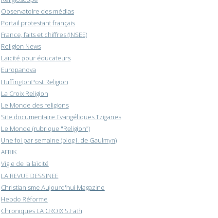
Observatoire des médias
Portail protestant français
France, faits et chiffres (INSEE)
Religion News
Laïcité pour éducateurs
Europanova
HuffingtonPost Religion
La Croix Religion
Le Monde des religions
Site documentaire Evangéliques Tziganes
Le Monde (rubrique "Religion")
Une foi par semaine (blog I. de Gaulmyn)
AFRIK
Vigie de la laïcité
LA REVUE DESSINEE
Christianisme Aujourd'hui Magazine
Hebdo Réforme
Chroniques LA CROIX S.Fath