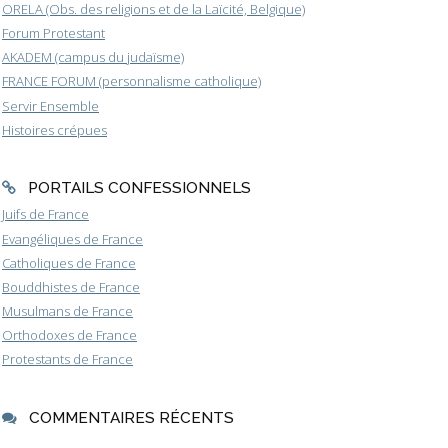
ORELA (Obs. des religions et de la Laïcité, Belgique)
Forum Protestant
AKADEM (campus du judaïsme)
FRANCE FORUM (personnalisme catholique)
Servir Ensemble
Histoires crépues
PORTAILS CONFESSIONNELS
Juifs de France
Evangéliques de France
Catholiques de France
Bouddhistes de France
Musulmans de France
Orthodoxes de France
Protestants de France
COMMENTAIRES RÉCENTS