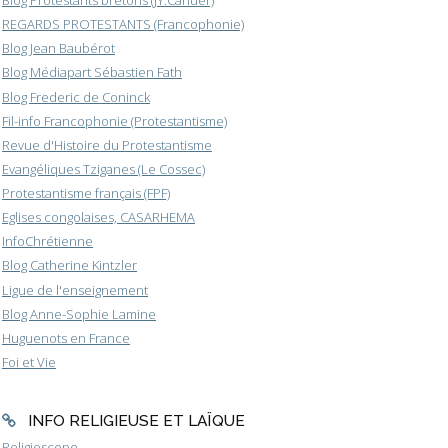
Blog Protestants bretons (JY.Carluer)
REGARDS PROTESTANTS (Francophonie)
Blog Jean Baubérot
Blog Médiapart Sébastien Fath
Blog Frederic de Coninck
Fil-info Francophonie (Protestantisme)
Revue d'Histoire du Protestantisme
Evangéliques Tziganes (Le Cossec)
Protestantisme français (FPF)
Eglises congolaises, CASARHEMA
InfoChrétienne
Blog Catherine Kintzler
Ligue de l'enseignement
Blog Anne-Sophie Lamine
Huguenots en France
Foi et Vie
INFO RELIGIEUSE ET LAÏQUE
Religioscope