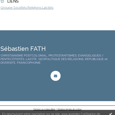
LIENS
Groupe Sociétés Religions Laïcités
Sébastien FATH
CHRISTIANISME POSTCOLONIAL, PROTESTANTISMES, EVANGELIQUES /
PENTECÔTISTES, LAICITE, GEOPOLITIQUE DES RELIGIONS, REPUBLIQUE et
DIVERSITE, FRANCOPHONIE
Déclarer un contenu illicite
|
Mentions légales de ce blog
En poursuivant votre navigation sur ce site, vous acceptez l'utilisation de