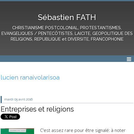
Sébastien FATH
CHRISTIANISME POSTCOLONIAL, PROTESTANTISMES,
EVANGELIQUES / PENTECÔTISTES, LAICITE, GEOPOLITIQUE DES
RELIGIONS, REPUBLIQUE et DIVERSITE, FRANCOPHONIE
lucien ranaivolarisoa
mardi 05
avril 2016
Entreprises et religions
C'est assez rare pour être signalé: à noter