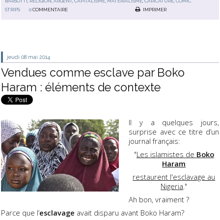
BARSOTTI
,
RELIGION
,
ARGENT
,
CAPITALISME
,
MATÉRIALISME
,
CARICATURE
,
COMIC
STRIPS
0
COMMENTAIRE
IMPRIMER
jeudi 08
mai 2014
Vendues comme esclave par Boko
Haram : éléments de contexte
Il y a quelques jours,
surprise avec ce titre d’un
journal français:
"
Les islamistes de
Boko
Haram
restaurent l'esclavage au
Nigeria
."
Ah bon, vraiment ?
Parce que l’
esclavage
avait disparu avant Boko Haram?