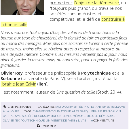
prometteur
:
l'enjeu de la démesure
, du
"toujours plus grand", qui travaille nos
sociétés consuméristes et
compétitives, et le défi de
construire à
la bonne taille
.
Nous mesurons tout aujourd’hui, des volumes de transactions à la
bourse aux taux de cholestérol, de la densité de l’air en particules fines
au moral des ménages. Mais plus nos sociétés se livrent à cette frénésie
de mesures, moins elles se révèlent aptes à respecter la mesure, au
sens de juste mesure. Comme si les mesures n’étaient pas là pour nous
aider à garder la mesure mais, au contraire, pour propager la folie des
grandeurs.
Olivier Rey
, professeur de philosophie à
Polytechnique
et à la
Sorbonne
(Université de Paris IV), sera l'orateur, invité par la
librairie Jean Calvin
(
lien
).
Il est notamment l'auteur de
Une question de taille
(Stoch, 2014).
LIEN PERMANENT
CATÉGORIES :
ACTU COMMENTÉE
,
PROTESTANTISMES
,
RELIGIONS
À LA LOUPE
TAGS :
CHANGEMENT CLIMATIQUE
,
ALÈS
,
GARD
,
LIBRAIRIE JEAN CALVIN
,
CAPITALISME
,
SOCIÉTÉ DE CONSOMMATION
,
CONSUMÉRISME
,
MESURE
,
DÉMESURE
,
OLIVIER REY
,
POLYTECHNIQUE
,
UNIVERSITÉ DE PARIS 1
,
LIVRE
0
COMMENTAIRE
IMPRIMER