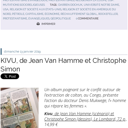
PROTESTANTISME ÉVANGÉLIQUE
,
PROTESTANTISMES
,
RELIGIONS À LA LOUPE
,
USA :
MUTATIONS SOCIORELIGIEUSES
TAGS :
DARREN DOCHUK
,
UNIVERSITÉ NOTRE DAME
,
USA
,
RELIGION ET SOCIÉTÉ AUX ÉTATS-UNIS
,
RELIGION ET SOCIÉTÉ EN AMÉRIQUE DU
NORD
,
PÉTROLE
,
CAPITALISME
,
ÉCONOMIE
,
RÉCHAUFFEMENT GLOBAL
,
ROCKEFELLER
,
PROTESTANTISME
,
ÉVANGÉLIQUES
,
GÉOPOLITIQUE
0
COMMENTAIRE
IMPRIMER
dimanche 13
janvier 2019
KIVU, de Jean Van Hamme et Christophe
Simon
Un album poignant sur le conflit autour de
l’extraction de coltan, au Congo, présente
l’action du docteur Denis Mukwege, l’« homme
qui répare les femmes ».
Kivu
, de Jean Van Hamme (scénario) et
Christophe Simon (dessins), Le Lombard, 72 p
.,
14,99 €