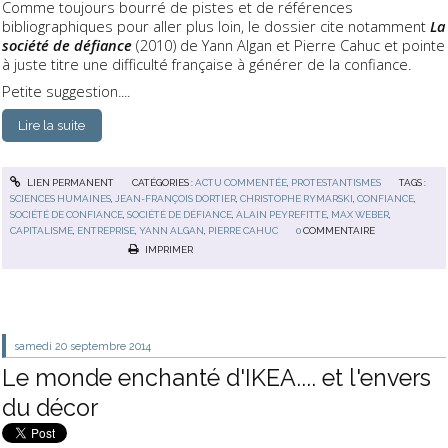
Comme toujours bourré de pistes et de références
bibliographiques pour aller plus loin, le dossier cite notamment
La
société de défiance
(2010) de Yann Algan et Pierre Cahuc et pointe
à juste titre une difficulté française à générer de la confiance.
Petite suggestion....
Lire la suite
LIEN PERMANENT
CATÉGORIES :
ACTU COMMENTÉE
,
PROTESTANTISMES
TAGS :
SCIENCES HUMAINES
,
JEAN-FRANÇOIS DORTIER
,
CHRISTOPHE RYMARSKI
,
CONFIANCE
,
SOCIÉTÉ DE CONFIANCE
,
SOCIÉTÉ DE DÉFIANCE
,
ALAIN PEYREFITTE
,
MAX WEBER
,
CAPITALISME
,
ENTREPRISE
,
YANN ALGAN
,
PIERRE CAHUC
0
COMMENTAIRE
IMPRIMER
samedi 20
septembre 2014
Le monde enchanté d'IKEA.... et l'envers
du décor