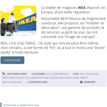
La chaîne de magasins
IKEA
dispose, en
Europe, d'une belle réputation.
Intouchable IKEA! Fleuron de l'ingéniosité
suédoise, elle propose, en "mobilier et
décoration", une gamme de produits et
de services au goût du jour, qui ont
consolidé son "image de marque".
IKEA, c'est trop SWAG... Un style qui renvoie peut-être même,
chez certains, à une forme de "foi", ou à tout le moins une "
brand-
loyalty
" à toute épreuve.
Lire la suite
LIEN PERMANENT
CATÉGORIES :
ACTU COMMENTÉE
TAGS :
IKEA
,
PUBLICITÉ
,
BRANDING
,
SOCIÉTÉ DE CONSOMMATION
,
MARKETING
,
CAPITALISME
,
PROFIT
,
SÉCULARISATION
12
COMMENTAIRES
IMPRIMER
dimanche 14
septembre 2014