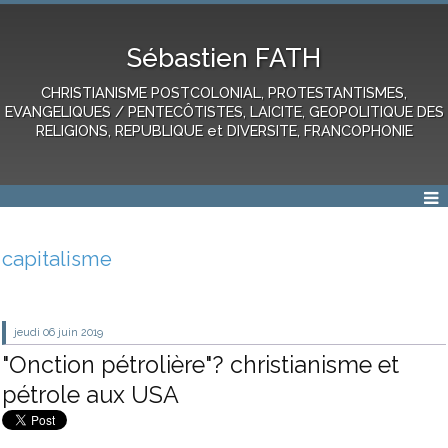
Sébastien FATH
CHRISTIANISME POSTCOLONIAL, PROTESTANTISMES,
EVANGELIQUES / PENTECÔTISTES, LAICITE, GEOPOLITIQUE DES
RELIGIONS, REPUBLIQUE et DIVERSITE, FRANCOPHONIE
capitalisme
jeudi 06
juin 2019
"Onction pétrolière"? christianisme et
pétrole aux USA