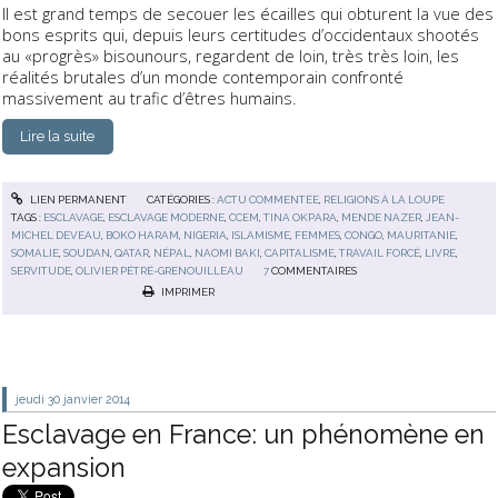
Il est grand temps de secouer les écailles qui obturent la vue des
bons esprits qui, depuis leurs certitudes d’occidentaux shootés
au «progrès» bisounours, regardent de loin, très très loin, les
réalités brutales d’un monde contemporain confronté
massivement au trafic d’êtres humains.
Lire la suite
LIEN PERMANENT
CATÉGORIES :
ACTU COMMENTÉE
,
RELIGIONS À LA LOUPE
TAGS :
ESCLAVAGE
,
ESCLAVAGE MODERNE
,
CCEM
,
TINA OKPARA
,
MENDE NAZER
,
JEAN-
MICHEL DEVEAU
,
BOKO HARAM
,
NIGERIA
,
ISLAMISME
,
FEMMES
,
CONGO
,
MAURITANIE
,
SOMALIE
,
SOUDAN
,
QATAR
,
NÉPAL
,
NAOMI BAKI
,
CAPITALISME
,
TRAVAIL FORCÉ
,
LIVRE
,
SERVITUDE
,
OLIVIER PÉTRÉ-GRENOUILLEAU
7
COMMENTAIRES
IMPRIMER
jeudi 30
janvier 2014
Esclavage en France: un phénomène en
expansion