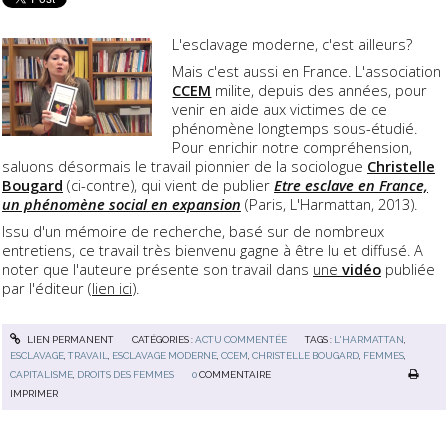
L'esclavage moderne, c'est ailleurs?
Mais c'est aussi en France. L'association
CCEM
milite, depuis des années, pour
venir en aide aux victimes de ce
phénomène longtemps sous-étudié.
Pour enrichir notre compréhension,
saluons désormais le travail pionnier de la sociologue
Christelle
Bougard
(ci-contre), qui vient de publier
Etre esclave en France,
un phénomène social en expansion
(Paris, L'Harmattan, 2013).
Issu d'un mémoire de recherche, basé sur de nombreux
entretiens, ce travail très bienvenu gagne à être lu et diffusé. A
noter que l'auteure présente son travail dans
une
vidéo
publiée
par l'éditeur (
lien ici
).
LIEN PERMANENT
CATÉGORIES :
ACTU COMMENTÉE
TAGS :
L'HARMATTAN
,
ESCLAVAGE
,
TRAVAIL
,
ESCLAVAGE MODERNE
,
CCEM
,
CHRISTELLE BOUGARD
,
FEMMES
,
CAPITALISME
,
DROITS DES FEMMES
0
COMMENTAIRE
IMPRIMER