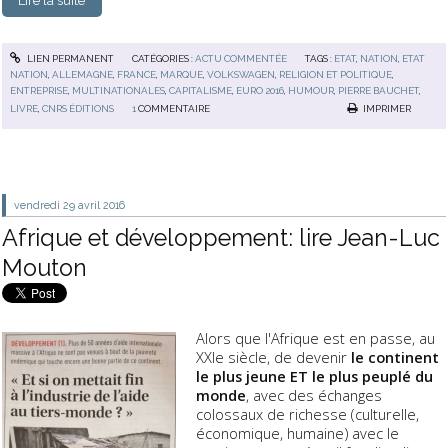
Lire la suite
LIEN PERMANENT
CATÉGORIES :
ACTU COMMENTÉE
TAGS :
ETAT
,
NATION
,
ETAT
NATION
,
ALLEMAGNE
,
FRANCE
,
MARQUE
,
VOLKSWAGEN
,
RELIGION ET POLITIQUE
,
ENTREPRISE
,
MULTINATIONALES
,
CAPITALISME
,
EURO 2016
,
HUMOUR
,
PIERRE BAUCHET
,
LIVRE
,
CNRS ÉDITIONS
1
COMMENTAIRE
IMPRIMER
vendredi 29
avril 2016
Afrique et développement: lire Jean-Luc
Mouton
Alors que l'Afrique est en passe, au
XXIe siècle, de devenir
le continent
le plus jeune ET le plus peuplé du
monde
, avec des échanges
colossaux de richesse (culturelle,
économique, humaine) avec le