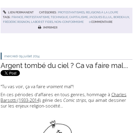
LIEN PERMANENT
CATÉGORIES :
PROTESTANTISMES
,
RELIGIONS À LA LOUPE
TAGS :
FRANCE
,
PROTESTANTISME
,
TECHNIQUE
,
CAPITALISME
,
JACQUES ELLUL
,
BORDEAUX
,
FRÉDÉRIC ROGNON
,
LABOR ET FIDES
,
NON-CONFORMISME
0
COMMENTAIRE
IMPRIMER
mercredi 09
juillet 2014
Argent tombé du ciel ? Ca va faire mal...
"Tu vas voir, ça va faire
vraiment
mal"!
En ces périodes d'affaires en tous genres, hommage à
Charles
Barsotti (1933-2014)
, génie des
Comic strips
, qui aimait dessiner
sur les enjeux religion-société...