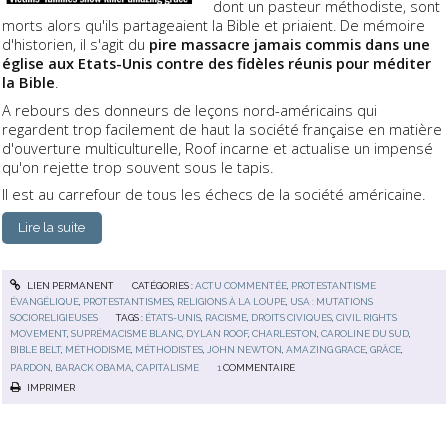
dont un pasteur méthodiste, sont
morts alors qu'ils partageaient la Bible et priaient. De mémoire
d'historien, il s'agit du
pire massacre jamais commis dans une
église aux Etats-Unis contre des fidèles réunis pour méditer
la Bible
.
A rebours des donneurs de leçons nord-américains qui
regardent trop facilement de haut la société française en matière
d'ouverture multiculturelle, Roof incarne et actualise un impensé
qu'on rejette trop souvent sous le tapis.
Il est au carrefour de tous les échecs de la société américaine.
Lire la suite
LIEN PERMANENT
CATÉGORIES :
ACTU COMMENTÉE
,
PROTESTANTISME
ÉVANGÉLIQUE
,
PROTESTANTISMES
,
RELIGIONS À LA LOUPE
,
USA : MUTATIONS
SOCIORELIGIEUSES
TAGS :
ÉTATS-UNIS
,
RACISME
,
DROITS CIVIQUES
,
CIVIL RIGHTS
MOVEMENT
,
SUPRÉMACISME BLANC
,
DYLAN ROOF
,
CHARLESTON
,
CAROLINE DU SUD
,
BIBLE BELT
,
MÉTHODISME
,
MÉTHODISTES
,
JOHN NEWTON
,
AMAZING GRACE
,
GRÂCE
,
PARDON
,
BARACK OBAMA
,
CAPITALISME
1
COMMENTAIRE
IMPRIMER