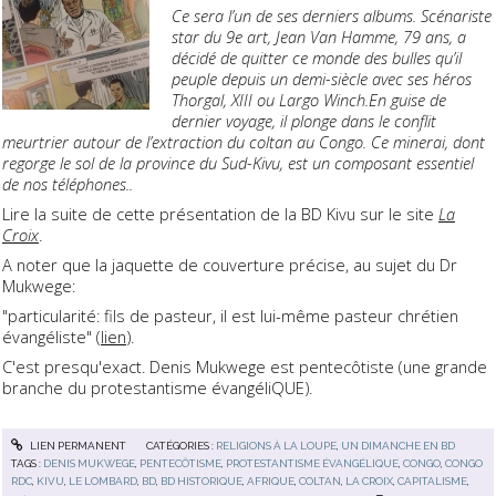
Ce sera l’un de ses derniers albums. Scénariste
star du 9e art, Jean Van Hamme, 79 ans, a
décidé de quitter ce monde des bulles qu’il
peuple depuis un demi-siècle avec ses héros
Thorgal, XIII ou Largo Winch.En guise de
dernier voyage, il plonge dans le conflit
meurtrier autour de l’extraction du coltan au Congo. Ce minerai, dont
regorge le sol de la province du Sud-Kivu, est un composant essentiel
de nos téléphones..
Lire la suite de cette présentation de la BD Kivu sur le site
La
Croix
.
A noter que la jaquette de couverture précise, au sujet du Dr
Mukwege:
"particularité: fils de pasteur, il est lui-même pasteur chrétien
évangéliste" (
lien
).
C'est presqu'exact. Denis Mukwege est pentecôtiste (une grande
branche du protestantisme évangéliQUE).
LIEN PERMANENT
CATÉGORIES :
RELIGIONS À LA LOUPE
,
UN DIMANCHE EN BD
TAGS :
DENIS MUKWEGE
,
PENTECÔTISME
,
PROTESTANTISME ÉVANGÉLIQUE
,
CONGO
,
CONGO
RDC
,
KIVU
,
LE LOMBARD
,
BD
,
BD HISTORIQUE
,
AFRIQUE
,
COLTAN
,
LA CROIX
,
CAPITALISME
,