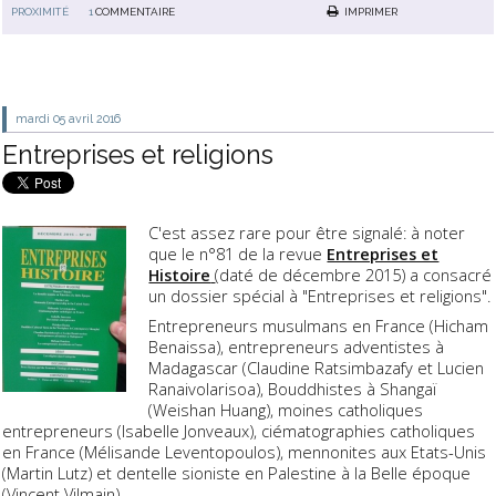
PROXIMITÉ
1
COMMENTAIRE
IMPRIMER
mardi 05
avril 2016
Entreprises et religions
C'est assez rare pour être signalé: à noter
que le n°81 de la revue
Entreprises et
Histoire
(daté de décembre 2015) a consacré
un dossier spécial à "Entreprises et religions".
Entrepreneurs musulmans en France (Hicham
Benaissa), entrepreneurs adventistes à
Madagascar (Claudine Ratsimbazafy et Lucien
Ranaivolarisoa), Bouddhistes à Shangaï
(Weishan Huang), moines catholiques
entrepreneurs (Isabelle Jonveaux), ciématographies catholiques
en France (Mélisande Leventopoulos), mennonites aux Etats-Unis
(Martin Lutz) et dentelle sioniste en Palestine à la Belle époque
(Vincent Vilmain)...