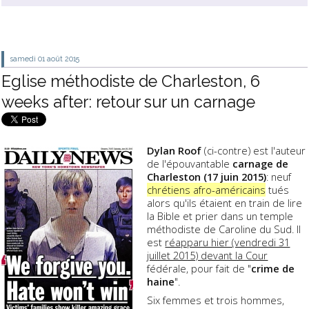
samedi 01
août 2015
Eglise méthodiste de Charleston, 6
weeks after: retour sur un carnage
Dylan Roof
(ci-contre) est l'auteur
de l'épouvantable
carnage de
Charleston (17 juin 2015)
: neuf
chrétiens afro-américains
tués
alors qu'ils étaient en train de lire
la Bible et prier dans un temple
méthodiste de Caroline du Sud. Il
est
réapparu hier (vendredi 31
juillet 2015) devant la Cour
fédérale, pour fait de "
crime de
haine
".
Six femmes et trois hommes,