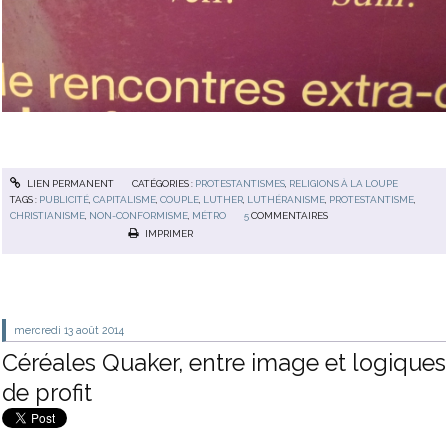
LIEN PERMANENT
CATÉGORIES :
PROTESTANTISMES
,
RELIGIONS À LA LOUPE
TAGS :
PUBLICITÉ
,
CAPITALISME
,
COUPLE
,
LUTHER
,
LUTHÉRANISME
,
PROTESTANTISME
,
CHRISTIANISME
,
NON-CONFORMISME
,
MÉTRO
5
COMMENTAIRES
IMPRIMER
mercredi 13
août 2014
Céréales Quaker, entre image et logiques
de profit