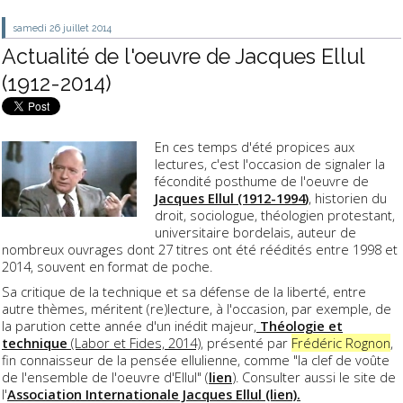
samedi 26
juillet 2014
Actualité de l'oeuvre de Jacques Ellul
(1912-2014)
En ces temps d'été propices aux
lectures, c'est l'occasion de signaler la
fécondité posthume de l'oeuvre de
Jacques Ellul (1912-1994
)
, historien du
droit, sociologue, théologien protestant,
universitaire bordelais, auteur de
nombreux ouvrages dont 27 titres ont été réédités entre 1998 et
2014, souvent en format de poche.
Sa critique de la technique et sa défense de la liberté, entre
autre thèmes, méritent (re)lecture, à l'occasion, par exemple, de
la parution cette année d'un inédit majeur,
Théologie et
technique
(Labor et Fides, 2014)
, présenté par
Frédéric Rognon
,
fin connaisseur de la pensée ellulienne, comme "la clef de voûte
de l'ensemble de l'oeuvre d'Ellul" (
lien
). Consulter aussi le site de
l'
Association Internationale Jacques Ellul (lien).