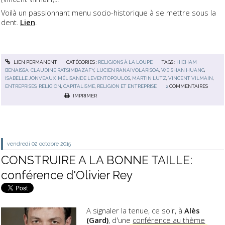
Voilà un passionnant menu socio-historique à se mettre sous la
dent.
Lien
.
LIEN PERMANENT
CATÉGORIES :
RELIGIONS À LA LOUPE
TAGS :
HICHAM
BENAISSA
,
CLAUDINE RATSIMBAZAFY
,
LUCIEN RANAIVOLARISOA
,
WEISHAN HUANG
,
ISABELLE JONVEAUX
,
MÉLISANDE LEVENTOPOULOS
,
MARTIN LUTZ
,
VINCENT VILMAIN
,
ENTREPRISES
,
RELIGION
,
CAPITALISME
,
RELIGION ET ENTREPRISE
2
COMMENTAIRES
IMPRIMER
vendredi 02
octobre 2015
CONSTRUIRE A LA BONNE TAILLE:
conférence d'Olivier Rey
A signaler la tenue, ce soir, à
Alès
(Gard)
, d'une
conférence au thème