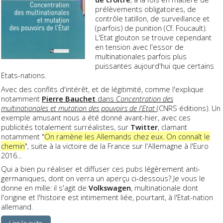
prélèvements obligatoires, de
contrôle tatillon, de surveillance et
(parfois) de punition (Cf. Foucault).
L'Etat glouton se trouve cependant
en tension avec l'essor de
multinationales parfois plus
puissantes aujourd'hui que certains
Etats-nations.
Avec des conflits d'intérêt, et de légitimité, comme l'explique
notamment
Pierre Bauchet
dans
Concentration des
multinationales et mutation des pouvoirs de l'Etat
(CNRS éditions). Un
exemple amusant nous a été donné avant-hier, avec ces
publicités totalement surréalistes, sur
Twitter
, clamant
notamment "
On ramène les Allemands chez eux. On connaît le
chemin
", suite à la victoire de la France sur l'Allemagne à l'Euro
2016...
Qui a bien pu réaliser et diffuser ces pubs légèrement anti-
germaniques, dont on verra un aperçu ci-dessous? Je vous le
donne en mille: il s'agit de
Volkswagen
, multinationale dont
l'origine et l'histoire est intimement liée, pourtant, à l'Etat-nation
allemand.