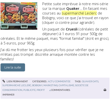
Petite suite imprévue à notre mini-série
sur la marque
Quaker
.... En faisant mes
courses au
supermarché Leclerc
de
Bobigny, voici ce que j'ai trouvé en rayon
(cliquer ci-contre pour agrandir).
Un paquet de
Cruesli
(céréales de petit
déjeuner) à 1 euros 91 pour 500g de
céréales. Et le même paquet, mais "format familial" (écrit en gros),
à 5 euros, pour 965g.
J'ai dû me frotter les yeux plusieurs fois pour vérifier que je ne
m'étais pas trompé: discrète arnaque montée contre les
familles!
Lire la suite
LIEN PERMANENT
CATÉGORIES :
ACTU COMMENTÉE
TAGS :
QUAKER OATS
,
SUPERMARCHÉ LECLERC
,
BOBIGNY
,
MARKETING
,
CAPITALISME
,
SOCIÉTÉ DE
CONSOMMATION
,
PUBLICITÉ
,
PROFIT
4
COMMENTAIRES
IMPRIMER