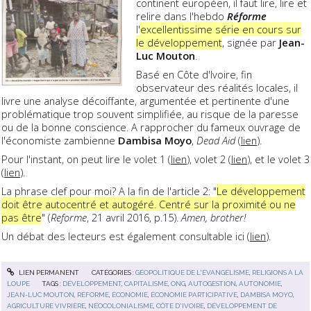
continent européen, il faut lire, lire et
relire dans l'hebdo
Réforme
l'
excellentissime série en cours sur
le développement
, signée par
Jean-
Luc Mouton
.
Basé en Côte d'Ivoire, fin
observateur des réalités locales, il
livre une analyse décoiffante, argumentée et pertinente d'une
problématique trop souvent simplifiée, au risque de la paresse
ou de la bonne conscience. A rapprocher du fameux ouvrage de
l'économiste zambienne
Dambisa Moyo
,
Dead Aid
(
lien
).
Pour l'instant, on peut lire le volet 1 (
lien
), volet 2 (
lien
), et le volet 3
(
lien
).
La phrase clef pour moi? A la fin de l'article 2: "
Le développement
doit être autocentré et autogéré. Centré sur la proximité ou ne
pas être
" (
Reforme
, 21 avril 2016, p.15).
Amen, brother!
Un débat des lecteurs est également consultable ici (
lien
).
LIEN PERMANENT
CATÉGORIES :
GÉOPOLITIQUE DE L'ÉVANGÉLISME
,
RELIGIONS À LA
LOUPE
TAGS :
DÉVELOPPEMENT
,
CAPITALISME
,
ONG
,
AUTOGESTION
,
AUTONOMIE
,
JEAN-LUC MOUTON
,
RÉFORME
,
ÉCONOMIE
,
ÉCONOMIE PARTICIPATIVE
,
DAMBISA MOYO
,
AGRICULTURE VIVRIÈRE
,
NÉOCOLONIALISME
,
CÔTE D'IVOIRE
,
DÉVELOPPEMENT DE