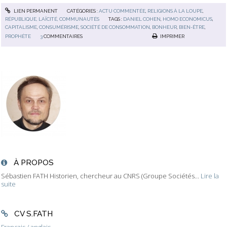
LIEN PERMANENT
CATÉGORIES :
ACTU COMMENTÉE
,
RELIGIONS À LA LOUPE
,
RÉPUBLIQUE, LAÏCITÉ, COMMUNAUTÉS
TAGS :
DANIEL COHEN
,
HOMO ECONOMICUS
,
CAPITALISME
,
CONSUMÉRISME
,
SOCIÉTÉ DE CONSOMMATION
,
BONHEUR
,
BIEN-ÊTRE
,
PROPHÈTE
3
COMMENTAIRES
IMPRIMER
À PROPOS
Sébastien FATH Historien, chercheur au CNRS (Groupe Sociétés...
Lire la
suite
CV S.FATH
Français / anglais