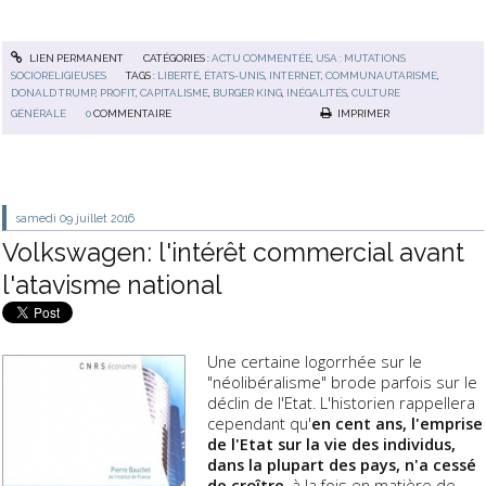
LIEN PERMANENT
CATÉGORIES :
ACTU COMMENTÉE
,
USA : MUTATIONS
SOCIORELIGIEUSES
TAGS :
LIBERTÉ
,
ÉTATS-UNIS
,
INTERNET
,
COMMUNAUTARISME
,
DONALD TRUMP
,
PROFIT
,
CAPITALISME
,
BURGER KING
,
INÉGALITÉS
,
CULTURE
GÉNÉRALE
0
COMMENTAIRE
IMPRIMER
samedi 09
juillet 2016
Volkswagen: l'intérêt commercial avant
l'atavisme national
Une certaine logorrhée sur le
"néolibéralisme" brode parfois sur le
déclin de l'Etat. L'historien rappellera
cependant qu'
en cent ans, l'emprise
de l'Etat sur la vie des individus,
dans la plupart des pays, n'a cessé
de croître
, à la fois en matière de