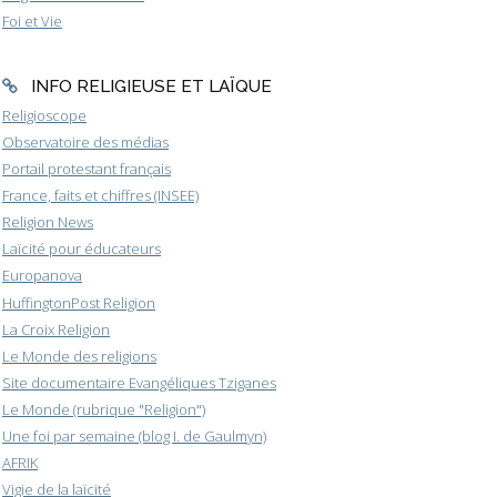
Foi et Vie
INFO RELIGIEUSE ET LAÏQUE
Religioscope
Observatoire des médias
Portail protestant français
France, faits et chiffres (INSEE)
Religion News
Laïcité pour éducateurs
Europanova
HuffingtonPost Religion
La Croix Religion
Le Monde des religions
Site documentaire Evangéliques Tziganes
Le Monde (rubrique "Religion")
Une foi par semaine (blog I. de Gaulmyn)
AFRIK
Vigie de la laïcité