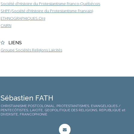
Société d'Histoire du Protestantisme Franco-Québécois
SHPF (Société d'Histoire du Protestantisme Français)
ETHNOGRAPHIQUES.Org
CAIRN
LIENS
Groupe Sociétés Religions Laïcités
Sébastien FATH
CHRISTIANISME POSTCOLONIAL, PROTESTANTISMES, EVANGELIQUES /
PENTECÔTISTES, LAICITE, GEOPOLITIQUE DES RELIGIONS, REPUBLIQUE et
DIVERSITE, FRANCOPHONIE