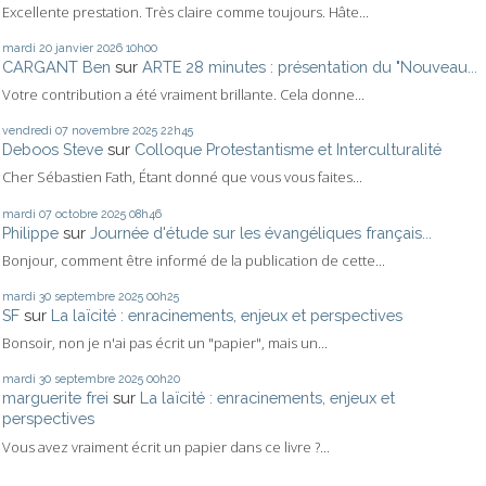
Excellente prestation. Très claire comme toujours. Hâte...
mardi 20
janvier 2026
10h00
CARGANT Ben
sur
ARTE 28 minutes : présentation du "Nouveau...
Votre contribution a été vraiment brillante. Cela donne...
vendredi 07
novembre 2025
22h45
Deboos Steve
sur
Colloque Protestantisme et Interculturalité
Cher Sébastien Fath, Étant donné que vous vous faites...
mardi 07
octobre 2025
08h46
Philippe
sur
Journée d'étude sur les évangéliques français...
Bonjour, comment être informé de la publication de cette...
mardi 30
septembre 2025
00h25
SF
sur
La laïcité : enracinements, enjeux et perspectives
Bonsoir, non je n'ai pas écrit un "papier", mais un...
mardi 30
septembre 2025
00h20
marguerite frei
sur
La laïcité : enracinements, enjeux et
perspectives
Vous avez vraiment écrit un papier dans ce livre ?...