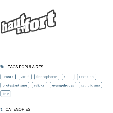
TAGS POPULAIRES
France
laïcité
francophonie
GSRL
Etats-Unis
protestantisme
religion
évangéliques
catholicisme
livre
CATÉGORIES