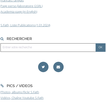
Français / anglais
Page perso (laboratoire GSRL)
Academia page (in English)
S.Fath, Liste Publications (1.01.2024)
RECHERCHER
PICS / VIDEOS
Photos, albums Flickr S.Fath
Vidéos, Chaîne Youtube S.Fath