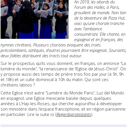
An 2019, les abords du
Forum des Halles, à Paris,
grouillent de monde. Non loin
de la devanture de Pizza Hut,
voici qu’une chorale tranche
avec l’ambiance
consumériste. Elle chante, en
espagnol et en français, des
hymnes chrétiens. Plusieurs choristes évoquent des traits
précolombiens, aztèques, d’autres pourraient être espagnols. Souriants,
deux fidèles distribuent des tracts tout autour.
Sur le prospectus qu’ils vous donnent, en français, on annonce “La
lumière du monde”, “la renaissance de l’Eglise de Jésus-Christ”. On
y propose aussi des temps de prière trois fois par jour (à 5h, 9h
et 18h) et un culte dominical à 10h du matin. Qui sont ces
chrétiens latinos ?
Cette Eglise n’est autre “Lumière du Monde Paris”, Luz del Mundo
en espagnol, une Eglise mexicaine basée depuis quelques
années à L’Haÿ-les-Roses, qui cherche aujourd’hui à développer
son ministère dans l’espace francophone, et en région parisienne
en particulier. Lire la suite ici (
Regardsprotestants
).