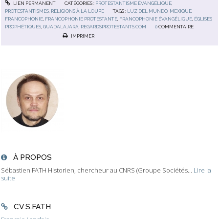
LIEN PERMANENT
CATÉGORIES :
PROTESTANTISME ÉVANGÉLIQUE
,
PROTESTANTISMES
,
RELIGIONS À LA LOUPE
TAGS :
LUZ DEL MUNDO
,
MEXIQUE
,
FRANCOPHONIE
,
FRANCOPHONIE PROTESTANTE
,
FRANCOPHONIE ÉVANGÉLIQUE
,
ÉGLISES
PROPHÉTIQUES
,
GUADALAJARA
,
REGARDSPROTESTANTS.COM
0
COMMENTAIRE
IMPRIMER
À PROPOS
Sébastien FATH Historien, chercheur au CNRS (Groupe Sociétés...
Lire la
suite
CV S.FATH