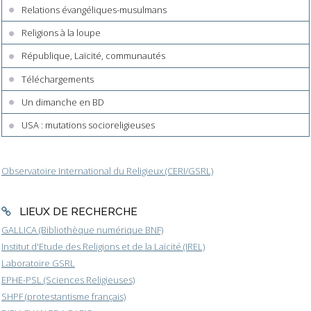
Relations évangéliques-musulmans
Religions à la loupe
République, Laïcité, communautés
Téléchargements
Un dimanche en BD
USA : mutations socioreligieuses
Observatoire International du Religieux (CERI/GSRL)
LIEUX DE RECHERCHE
GALLICA (Bibliothèque numérique BNF)
Institut d'Etude des Religions et de la Laïcité (IREL)
Laboratoire GSRL
EPHE-PSL (Sciences Religieuses)
SHPF (protestantisme français)