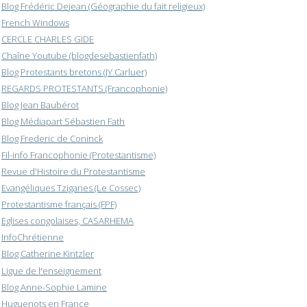
Blog Frédéric Dejean (Géographie du fait religieux)
French Windows
CERCLE CHARLES GIDE
Chaîne Youtube (blogdesebastienfath)
Blog Protestants bretons (JY.Carluer)
REGARDS PROTESTANTS (Francophonie)
Blog Jean Baubérot
Blog Médiapart Sébastien Fath
Blog Frederic de Coninck
Fil-info Francophonie (Protestantisme)
Revue d'Histoire du Protestantisme
Evangéliques Tziganes (Le Cossec)
Protestantisme français (FPF)
Eglises congolaises, CASARHEMA
InfoChrétienne
Blog Catherine Kintzler
Ligue de l'enseignement
Blog Anne-Sophie Lamine
Huguenots en France