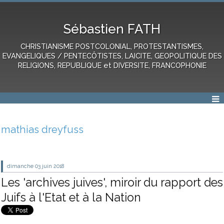
Sébastien FATH
CHRISTIANISME POSTCOLONIAL, PROTESTANTISMES,
EVANGELIQUES / PENTECÔTISTES, LAICITE, GEOPOLITIQUE DES
RELIGIONS, REPUBLIQUE et DIVERSITE, FRANCOPHONIE
mathias dreyfuss
dimanche 03
juin 2018
Les 'archives juives', miroir du rapport des
Juifs à l'Etat et à la Nation