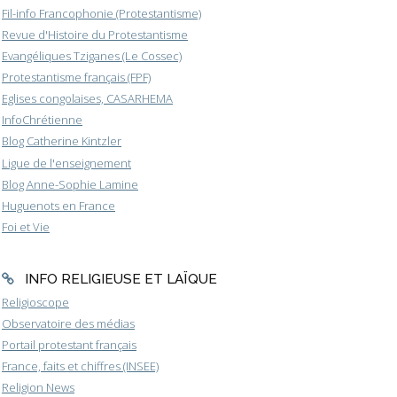
Fil-info Francophonie (Protestantisme)
Revue d'Histoire du Protestantisme
Evangéliques Tziganes (Le Cossec)
Protestantisme français (FPF)
Eglises congolaises, CASARHEMA
InfoChrétienne
Blog Catherine Kintzler
Ligue de l'enseignement
Blog Anne-Sophie Lamine
Huguenots en France
Foi et Vie
INFO RELIGIEUSE ET LAÏQUE
Religioscope
Observatoire des médias
Portail protestant français
France, faits et chiffres (INSEE)
Religion News