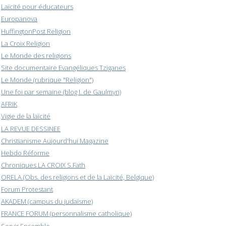
Laïcité pour éducateurs
Europanova
HuffingtonPost Religion
La Croix Religion
Le Monde des religions
Site documentaire Evangéliques Tziganes
Le Monde (rubrique "Religion")
Une foi par semaine (blog I. de Gaulmyn)
AFRIK
Vigie de la laïcité
LA REVUE DESSINEE
Christianisme Aujourd'hui Magazine
Hebdo Réforme
Chroniques LA CROIX S.Fath
ORELA (Obs. des religions et de la Laïcité, Belgique)
Forum Protestant
AKADEM (campus du judaïsme)
FRANCE FORUM (personnalisme catholique)
Servir Ensemble