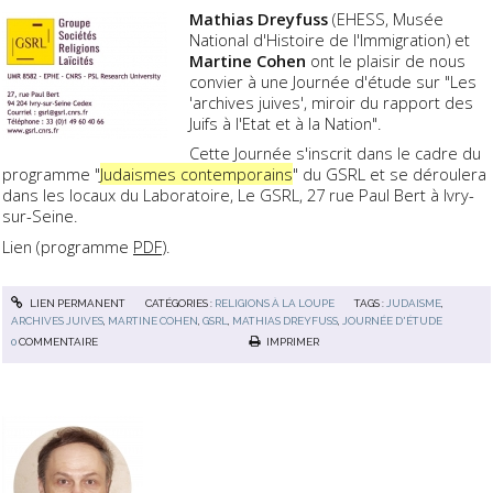
Mathias Dreyfuss
(EHESS, Musée
National d'Histoire de l'Immigration) et
Martine Cohen
ont le plaisir de nous
convier à une Journée d'étude sur "Les
'archives juives', miroir du rapport des
Juifs à l'Etat et à la Nation".
Cette Journée s'inscrit dans le cadre du
programme "
Judaismes contemporains
" du GSRL et se déroulera
dans les locaux du Laboratoire, Le GSRL, 27 rue Paul Bert à Ivry-
sur-Seine.
Lien (programme
PDF
).
LIEN PERMANENT
CATÉGORIES :
RELIGIONS À LA LOUPE
TAGS :
JUDAISME
,
ARCHIVES JUIVES
,
MARTINE COHEN
,
GSRL
,
MATHIAS DREYFUSS
,
JOURNÉE D'ÉTUDE
0
COMMENTAIRE
IMPRIMER