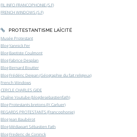
FIL INFO FRANCOPHONIE (S.F)
FRENCH WINDOWS (S.F)
PROTESTANTISME LAÏCITÉ
Musée Protestant
Blog Yannick Fer
Blog Baptiste Coulmont
Blog Fabrice Desplan
Blog Bernard Boutter
Blog Frédéric Dejean (Géographie du fait religieux)
French Windows
CERCLE CHARLES GIDE
Chaîne Youtube (blogdesebastienfath)
Blog Protestants bretons (JY.Carluer)
REGARDS PROTESTANTS (Francophonie)
Blog Jean Baubérot
Blog Médiapart Sébastien Fath
Blog Frederic de Coninck