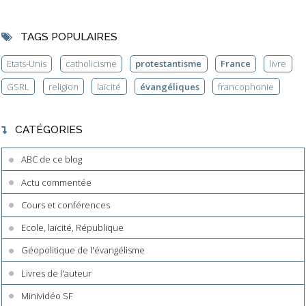
TAGS POPULAIRES
Etats-Unis
catholicisme
protestantisme
France
livre
GSRL
religion
laïcité
évangéliques
francophonie
CATÉGORIES
ABC de ce blog
Actu commentée
Cours et conférences
Ecole, laïcité, République
Géopolitique de l'évangélisme
Livres de l'auteur
Minividéo SF