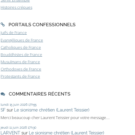
Histoires crépues
PORTAILS CONFESSIONNELS
Juifs de France
Evangéliques de France
Catholiques de France
Bouddhistes de France
Musulmans de France
Orthodoxes de France
Protestants de France
COMMENTAIRES RÉCENTS
lundi 15
juin 2026
17h55
SF
sur
Le sionisme chrétien (Laurent Teissier)
Merci beaucoup cher Laurent Teissier pour votre message....
jeudi 11
juin 2026
17h30
LARVENT
sur
Le sionisme chrétien (Laurent Teissier)