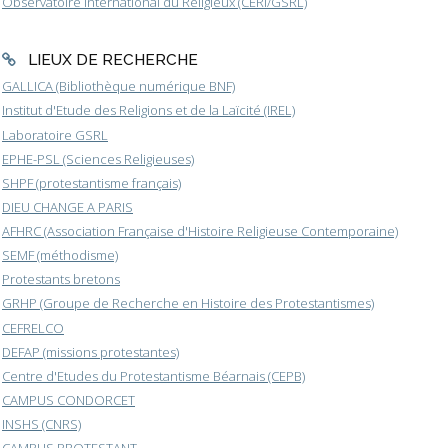
Observatoire International du Religieux (CERI/GSRL)
LIEUX DE RECHERCHE
GALLICA (Bibliothèque numérique BNF)
Institut d'Etude des Religions et de la Laïcité (IREL)
Laboratoire GSRL
EPHE-PSL (Sciences Religieuses)
SHPF (protestantisme français)
DIEU CHANGE A PARIS
AFHRC (Association Française d'Histoire Religieuse Contemporaine)
SEMF (méthodisme)
Protestants bretons
GRHP (Groupe de Recherche en Histoire des Protestantismes)
CEFRELCO
DEFAP (missions protestantes)
Centre d'Etudes du Protestantisme Béarnais (CEPB)
CAMPUS CONDORCET
INSHS (CNRS)