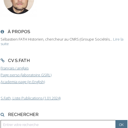
À PROPOS
Sébastien FATH Historien, chercheur au CNRS (Groupe Sociétés...
Lire la
suite
CV S.FATH
Français / anglais
Page perso (laboratoire GSRL)
Academia page (in English)
S.Fath, Liste Publications (1.01.2024)
RECHERCHER