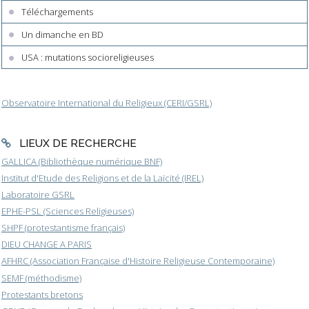
Téléchargements
Un dimanche en BD
USA : mutations socioreligieuses
Observatoire International du Religieux (CERI/GSRL)
LIEUX DE RECHERCHE
GALLICA (Bibliothèque numérique BNF)
Institut d'Etude des Religions et de la Laïcité (IREL)
Laboratoire GSRL
EPHE-PSL (Sciences Religieuses)
SHPF (protestantisme français)
DIEU CHANGE A PARIS
AFHRC (Association Française d'Histoire Religieuse Contemporaine)
SEMF (méthodisme)
Protestants bretons