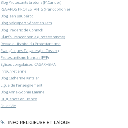
Blog Protestants bretons (JY.Carluer)
REGARDS PROTESTANTS (Francophonie)
Blog Jean Baubérot
Blog Médiapart Sébastien Fath
Blog Frederic de Coninck
Fil-info Francophonie (Protestantisme)
Revue d'Histoire du Protestantisme
Evangéliques Tziganes (Le Cossec)
Protestantisme français (FPF)
Eglises congolaises, CASARHEMA
InfoChrétienne
Blog Catherine Kintzler
Ligue de l'enseignement
Blog Anne-Sophie Lamine
Huguenots en France
Foi et Vie
INFO RELIGIEUSE ET LAÏQUE