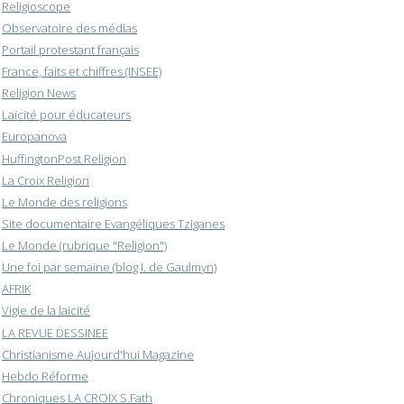
Religioscope
Observatoire des médias
Portail protestant français
France, faits et chiffres (INSEE)
Religion News
Laïcité pour éducateurs
Europanova
HuffingtonPost Religion
La Croix Religion
Le Monde des religions
Site documentaire Evangéliques Tziganes
Le Monde (rubrique "Religion")
Une foi par semaine (blog I. de Gaulmyn)
AFRIK
Vigie de la laïcité
LA REVUE DESSINEE
Christianisme Aujourd'hui Magazine
Hebdo Réforme
Chroniques LA CROIX S.Fath