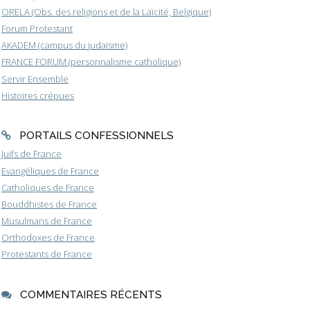
ORELA (Obs. des religions et de la Laïcité, Belgique)
Forum Protestant
AKADEM (campus du judaïsme)
FRANCE FORUM (personnalisme catholique)
Servir Ensemble
Histoires crépues
PORTAILS CONFESSIONNELS
Juifs de France
Evangéliques de France
Catholiques de France
Bouddhistes de France
Musulmans de France
Orthodoxes de France
Protestants de France
COMMENTAIRES RÉCENTS