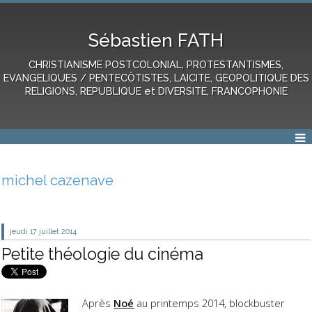
Sébastien FATH
CHRISTIANISME POSTCOLONIAL, PROTESTANTISMES,
EVANGELIQUES / PENTECÔTISTES, LAICITE, GEOPOLITIQUE DES
RELIGIONS, REPUBLIQUE et DIVERSITE, FRANCOPHONIE
michel cazenave
jeudi 17
juillet 2014
Petite théologie du cinéma
Après
Noé
au printemps 2014, blockbuster