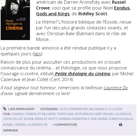
américain de Darren Aronofsky avec
Russel
Crowe
, voici que se profile pour Noël
Exodus,
Gods and Kings
, de
Riddley Scott
.
Le thème? L'histoire biblique de l'Exode, revue
par l'un des plus grands cinéastes vivants, et
avec Christian Bale (Batman) dans le rôle de
Moïse...
La première bande annonce a été rendue publique il y a
quelques jours (
lien
).
Raison de plus pour ausculter ces productions en croisant
connaissance du cinéma.... et théologie, ce que nous propose
l'ouvrage ci-contre, intitulé
Petite théologie du cinéma
, par Michel
Cazenave et Jean Collet (Cerf, 2014).
A tout seigneur tout honneur, remercions la twitteuse
Laurence Dx
d'avoir signalé dernièrement ce livre!
LIEN PERMANENT
CATÉGORIES :
ACTU COMMENTÉE
,
RELIGIONS À LA LOUPE
TAGS :
CINÉMA
,
CINÉMA ET RELIGION
,
THÉOLOGIE
,
ÉDITIONS DU CERF
,
MICHEL CAZENAVE
,
JEAN COLLET
,
EXODE
,
RIDDLEY SCOTT
,
DARREN ARONOFSKY
,
NOÉ
,
MOÏSE
,
CHRISTIAN BALE
,
RUSSEL CROWE
,
LAURENCE DX
0
COMMENTAIRE
IMPRIMER