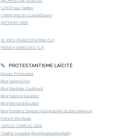
ARCHIVES DE CE BLOG
S.FATH sur Twitter
CAIRN (articles scientifiques)
ARCHIVES WEB
FIL INFO FRANCOPHONIE (S.F)
FRENCH WINDOWS (S.F)
PROTESTANTISME LAÏCITÉ
Musée Protestant
Blog Yannick Fer
Blog Baptiste Coulmont
Blog Fabrice Desplan
Blog Bernard Boutter
Blog Frédéric Dejean (Géographie du fait religieux)
French Windows
CERCLE CHARLES GIDE
Chaîne Youtube (blogdesebastienfath)