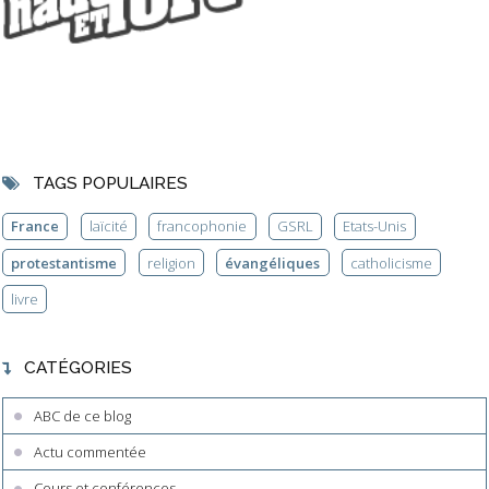
TAGS POPULAIRES
France
laïcité
francophonie
GSRL
Etats-Unis
protestantisme
religion
évangéliques
catholicisme
livre
CATÉGORIES
ABC de ce blog
Actu commentée
Cours et conférences