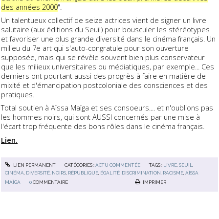
des années 2000
".
Un talentueux collectif de seize actrices vient de signer un livre
salutaire (aux éditions du Seuil) pour bousculer les stéréotypes
et favoriser une plus grande diversité dans le cinéma français. Un
milieu du 7e art qui s'auto-congratule pour son ouverture
supposée, mais qui se révèle souvent bien plus conservateur
que les milieux universitaires ou médiatiques, par exemple... Ces
derniers ont pourtant aussi des progrès à faire en matière de
mixité et d'émancipation postcoloniale des consciences et des
pratiques.
Total soutien à Aïssa Maïga et ses consoeurs.... et n'oublions pas
les hommes noirs, qui sont AUSSI concernés par une mise à
l'écart trop fréquente des bons rôles dans le cinéma français.
Lien.
LIEN PERMANENT
CATÉGORIES :
ACTU COMMENTÉE
TAGS :
LIVRE
,
SEUIL
,
CINÉMA
,
DIVERSITÉ
,
NOIRS
,
RÉPUBLIQUE
,
ÉGALITÉ
,
DISCRIMINATION
,
RACISME
,
AÏSSA
MAÏGA
0
COMMENTAIRE
IMPRIMER