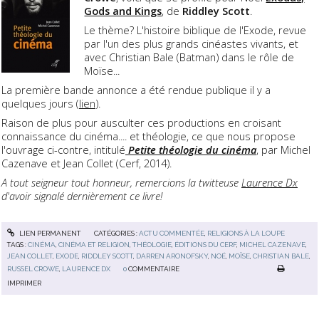
Gods and Kings
, de
Riddley Scott
.
Le thème? L'histoire biblique de l'Exode, revue
par l'un des plus grands cinéastes vivants, et
avec Christian Bale (Batman) dans le rôle de
Moïse...
La première bande annonce a été rendue publique il y a
quelques jours (
lien
).
Raison de plus pour ausculter ces productions en croisant
connaissance du cinéma.... et théologie, ce que nous propose
l'ouvrage ci-contre, intitulé
Petite théologie du cinéma
, par Michel
Cazenave et Jean Collet (Cerf, 2014).
A tout seigneur tout honneur, remercions la twitteuse
Laurence Dx
d'avoir signalé dernièrement ce livre!
LIEN PERMANENT
CATÉGORIES :
ACTU COMMENTÉE
,
RELIGIONS À LA LOUPE
TAGS :
CINÉMA
,
CINÉMA ET RELIGION
,
THÉOLOGIE
,
ÉDITIONS DU CERF
,
MICHEL CAZENAVE
,
JEAN COLLET
,
EXODE
,
RIDDLEY SCOTT
,
DARREN ARONOFSKY
,
NOÉ
,
MOÏSE
,
CHRISTIAN BALE
,
RUSSEL CROWE
,
LAURENCE DX
0
COMMENTAIRE
IMPRIMER