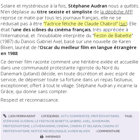
Solaire et mystérieuse à la fois,
Stéphane Audran
nous a quittés.
N'en déplaise au
titre sexiste et simpliste
de
la dépêche AFP
reprise ce matin par tous les journaux français, elle ne se
réduisait pas à être
"l'actrice fétiche de Claude Chabrol" (
sic
)
. Elle
était l'
une des icônes du cinéma français
, très appréciée à
l'international, et l'inoubliable interprète du "
Festin de Babette
"
(1987) du Danois Gabriel Axel, basé sur une nouvelle de Karen
Blixen, lauréat de l'
Oscar du meilleur film en langue étrangère
en 1988
.
Ce dernier film raconte comment une héritière exilée et accueillie
dans une communauté protestante rigoriste du Nord du
Danemark (Jutland) décide, en toute discrétion et avec esprit de
service, de dépenser toute sa fortune dans un repas fastueux,
exceptionnel, offert à tout le village. Stéphane Audran y incarne la
Grâce, qui donne sans compter.
Respect et reconnaissance.
LIEN PERMANENT
CATÉGORIES :
ACTU COMMENTÉE
,
PROTESTANTISMES
TAGS :
STÉPHANE AUDRAN
,
LE FESTIN DE BABETTE
,
GABRIEL AXEL
,
DANEMARK
,
PROTESTANTISME
,
LUTHÉRANISME
,
CINÉMA
,
CINÉMA ET RELIGION
,
CINÉMA ET
PROTESTANTISME
,
NOTICE NÉCROLOGIQUE
,
KAREN BLIXEN
1
COMMENTAIRE
IMPRIMER