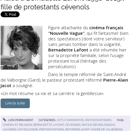
fille de protestants cévenols
Figure attachante du
cinéma français
"Nouvelle Vague"
, qui fit fantasmer bien
des spectateurs (dont votre serviteur)
sans jamais tomber dans la vulgarité,
Bernadette Lafont
a été inhumée hier
sur la propriété familiale, selon l'usage
protestant local (héritage des
persécutions).
Dans le temple réformé de Saint-André
de Valborgne (Gard), le pasteur protestant réformé
Pierre-Alain
Jacot
a souligné:
«Un mot résume sa vie et sa carrière: la gentillesse».
Lire la suite
LIEN PERMANENT
CATÉGORIES :
ACTU COMMENTÉE
,
PROTESTANTISMES
TAGS :
CINÉMA ET RELIGION
,
BERNADETTE LAFONT
,
CÉVENNES
,
NOTICE NÉCROLOGIQUE
,
LOURDES
,
CATHOLICISME
,
PROTESTANTISME
,
RÉFORMÉS
,
SAINT-ANDRÉ DE VALBORGNE
,