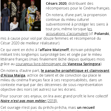
Césars 2020
, distribuant des
récompenses pour le Cinéma français.
On notera, d'une part, la propension
continue du milieu culturel
subventionnné à protéger les siens à
tout prix, même lorsque l
es
accusations s'accumulent
(cf.
Polanski
,
mis à cause pour viol par douze femmes et récompensé du
César 2020 de meilleur réalisateur).
Ce qui vient en écho à l'
affaire Matzneff
, écrivain pédophile
militant très longtemps surprotégé bec et ongle par le milieu
littéraire français (mais finalement lâché depuis quelques mois
grâce au
courageux livre-témoignage de
Vanessa Springora
).
On notera, d'autre part,
le panache prophétique et clairvoyant
d'Aïssa Maïga
, actrice de talent et de conviction qui place le
milieu du cinéma français face à ses responsabilités, dans un
contexte marqué par des décennies de sous-représentation
objective des noirs (et autres) sur les écrans.
Pour sourcer ces enjeux, on lira avec grand profit le livre collectif
Noire n'est pas mon métier
(2018).
Cet ouvrage n'est pas du prêchi-prêcha, mais
un recueil