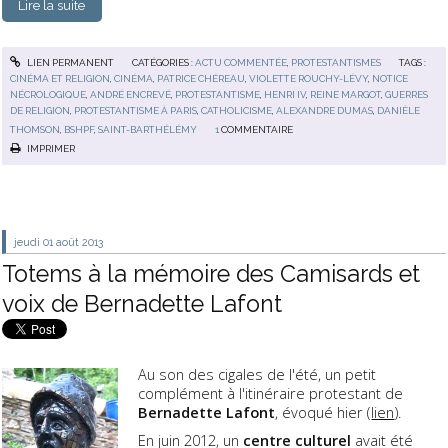
Lire la suite
LIEN PERMANENT
CATÉGORIES :
ACTU COMMENTÉE
,
PROTESTANTISMES
TAGS :
CINÉMA ET RELIGION
,
CINÉMA
,
PATRICE CHÉREAU
,
VIOLETTE ROUCHY-LÉVY
,
NOTICE
NÉCROLOGIQUE
,
ANDRÉ ENCREVÉ
,
PROTESTANTISME
,
HENRI IV
,
REINE MARGOT
,
GUERRES
DE RELIGION
,
PROTESTANTISME À PARIS
,
CATHOLICISME
,
ALEXANDRE DUMAS
,
DANIÈLE
THOMSON
,
BSHPF
,
SAINT-BARTHÉLÉMY
1
COMMENTAIRE
IMPRIMER
jeudi 01
août 2013
Totems à la mémoire des Camisards et
voix de Bernadette Lafont
Au son des cigales de l'été, un petit
complément à l'itinéraire protestant de
Bernadette Lafont
, évoqué hier (
lien
).
En juin 2012, un
centre culturel
avait été