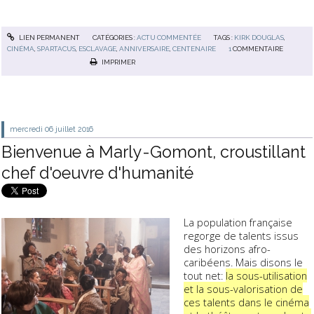
LIEN PERMANENT
CATÉGORIES :
ACTU COMMENTÉE
TAGS :
KIRK DOUGLAS
,
CINÉMA
,
SPARTACUS
,
ESCLAVAGE
,
ANNIVERSAIRE
,
CENTENAIRE
1
COMMENTAIRE
IMPRIMER
mercredi 06
juillet 2016
Bienvenue à Marly-Gomont, croustillant
chef d'oeuvre d'humanité
La population française
regorge de talents issus
des horizons afro-
caribéens. Mais disons le
tout net:
la sous-utilisation
et la sous-valorisation de
ces talents dans le cinéma