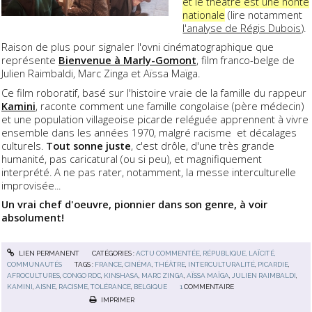
et le théâtre est une honte
nationale
(lire notamment
l'analyse de Régis Dubois
).
Raison de plus pour signaler l'ovni cinématographique que
représente
Bienvenue à Marly-Gomont
, film franco-belge de
Julien Raimbaldi, Marc Zinga et Aïssa Maïga.
Ce film roboratif, basé sur l'histoire vraie de la famille du rappeur
Kamini
, raconte comment une famille congolaise (père médecin)
et une population villageoise picarde reléguée apprennent à vivre
ensemble dans les années 1970, malgré racisme et décalages
culturels.
Tout sonne juste
, c'est drôle, d'une très grande
humanité, pas caricatural (ou si peu), et magnifiquement
interprété. A ne pas rater, notamment, la messe interculturelle
improvisée...
Un vrai chef d'oeuvre, pionnier dans son genre, à voir
absolument!
LIEN PERMANENT
CATÉGORIES :
ACTU COMMENTÉE
,
RÉPUBLIQUE, LAÏCITÉ,
COMMUNAUTÉS
TAGS :
FRANCE
,
CINÉMA
,
THÉÂTRE
,
INTERCULTURALITÉ
,
PICARDIE
,
AFROCULTURES
,
CONGO RDC
,
KINSHASA
,
MARC ZINGA
,
AÏSSA MAÏGA
,
JULIEN RAIMBALDI
,
KAMINI
,
AISNE
,
RACISME
,
TOLÉRANCE
,
BELGIQUE
1
COMMENTAIRE
IMPRIMER