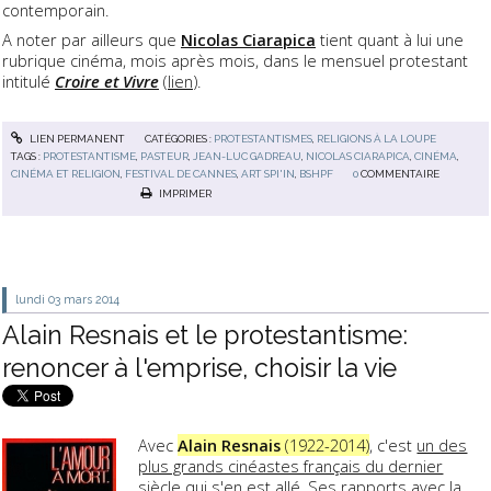
contemporain.
A noter par ailleurs que
Nicolas Ciarapica
tient quant à lui une
rubrique cinéma, mois après mois, dans le mensuel protestant
intitulé
Croire et Vivre
(
lien
).
LIEN PERMANENT
CATÉGORIES :
PROTESTANTISMES
,
RELIGIONS À LA LOUPE
TAGS :
PROTESTANTISME
,
PASTEUR
,
JEAN-LUC GADREAU
,
NICOLAS CIARAPICA
,
CINÉMA
,
CINÉMA ET RELIGION
,
FESTIVAL DE CANNES
,
ART SPI'IN
,
BSHPF
0
COMMENTAIRE
IMPRIMER
lundi 03
mars 2014
Alain Resnais et le protestantisme:
renoncer à l'emprise, choisir la vie
Avec
Alain Resnais
(1922-2014)
, c'est
un des
plus grands cinéastes français du dernier
siècle qui s'en est allé
. Ses rapports avec la