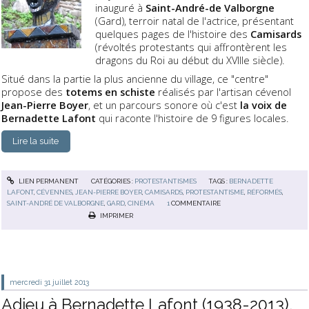
inauguré à
Saint-André-de Valborgne
(Gard), terroir natal de l'actrice, présentant
quelques pages de l'histoire des
Camisards
(révoltés protestants qui affrontèrent les
dragons du Roi au début du XVIIIe siècle).
Situé dans la partie la plus ancienne du village, ce "centre"
propose des
totems en schiste
réalisés par l'artisan cévenol
Jean-Pierre Boyer
, et un parcours sonore où c'est
la voix de
Bernadette Lafont
qui raconte l'histoire de 9 figures locales.
Lire la suite
LIEN PERMANENT
CATÉGORIES :
PROTESTANTISMES
TAGS :
BERNADETTE
LAFONT
,
CÉVENNES
,
JEAN-PIERRE BOYER
,
CAMISARDS
,
PROTESTANTISME
,
RÉFORMÉS
,
SAINT-ANDRÉ DE VALBORGNE
,
GARD
,
CINÉMA
1
COMMENTAIRE
IMPRIMER
mercredi 31
juillet 2013
Adieu à Bernadette Lafont (1938-2013),