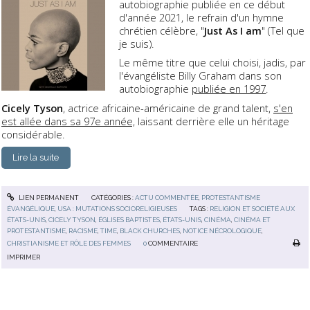
autobiographie publiée en ce début
d'année 2021, le refrain d'un hymne
chrétien célèbre, "
Just As I am
" (Tel que
je suis).
Le même titre que celui choisi, jadis, par
l'évangéliste Billy Graham dans son
autobiographie
publiée en 1997
.
Cicely Tyson
, actrice africaine-américaine de grand talent,
s'en
est allée dans sa 97e année,
laissant derrière elle un héritage
considérable.
Lire la suite
LIEN PERMANENT
CATÉGORIES :
ACTU COMMENTÉE
,
PROTESTANTISME
ÉVANGÉLIQUE
,
USA : MUTATIONS SOCIORELIGIEUSES
TAGS :
RELIGION ET SOCIÉTÉ AUX
ÉTATS-UNIS
,
CICELY TYSON
,
ÉGLISES BAPTISTES
,
ÉTATS-UNIS
,
CINÉMA
,
CINÉMA ET
PROTESTANTISME
,
RACISME
,
TIME
,
BLACK CHURCHES
,
NOTICE NÉCROLOGIQUE
,
CHRISTIANISME ET RÔLE DES FEMMES
0
COMMENTAIRE
IMPRIMER