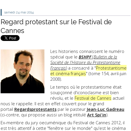
samedi 24
mai 2014
Regard protestant sur le Festival de
Cannes
Les historiens connaissent le numéro
spécial que le
BSHPF
(
Bulletin de la
Société de l'Histoire du Protestantisme
Français
)
a consacré à "
Protestantisme
et cinéma français
" (tome 154, avril-juin
2008).
Le temps où le protestantisme était
soupçonné d'iconoclasme est bien
révolu, et le
Festival de Cannes
actuel
nous le rappelle. Il est en effet couvert pour le grand
portail
Regardsprotestants
par le pasteur
Jean-Luc Gadreau
(ci-contre, qui propose aussi un blog intitulé
Art Spi'in
).
Ex-membre du jury oecuménique du Festival de Cannes 2012, il
est très attentif à cette "fenêtre sur le monde" qu'est le cinéma