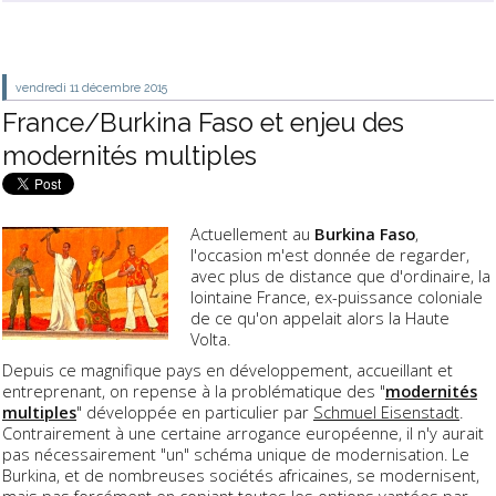
vendredi 11
décembre 2015
France/Burkina Faso et enjeu des
modernités multiples
Actuellement au
Burkina Faso
,
l'occasion m'est donnée de regarder,
avec plus de distance que d'ordinaire, la
lointaine France, ex-puissance coloniale
de ce qu'on appelait alors la Haute
Volta.
Depuis ce magnifique pays en développement, accueillant et
entreprenant, on repense à la problématique des "
modernités
multiples
" développée en particulier par
Schmuel Eisenstadt
.
Contrairement à une certaine arrogance européenne, il n'y aurait
pas nécessairement "un" schéma unique de modernisation. Le
Burkina, et de nombreuses sociétés africaines, se modernisent,
mais pas forcément en copiant toutes les options vantées par