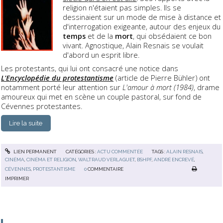
religion n'étaient pas simples. Ils se
dessinaient sur un mode de mise à distance et
d'interrogation exigeante, autour des enjeux du
temps
et de la
mort
, qui obsédaient ce bon
vivant. Agnostique, Alain Resnais se voulait
d'abord un esprit libre.
Les protestants, qui lui ont consacré une notice dans
L'Encyclopédie du protestantisme
(article de Pierre Bühler) ont
notamment porté leur attention sur
L'amour à mort (1984)
, drame
amoureux qui met en scène un couple pastoral, sur fond de
Cévennes protestantes.
Lire la suite
LIEN PERMANENT
CATÉGORIES :
ACTU COMMENTÉE
TAGS :
ALAIN RESNAIS
,
CINÉMA
,
CINÉMA ET RELIGION
,
WALTRAUD VERLAGUET
,
BSHPF
,
ANDRÉ ENCREVÉ
,
CÉVENNES
,
PROTESTANTISME
0
COMMENTAIRE
IMPRIMER