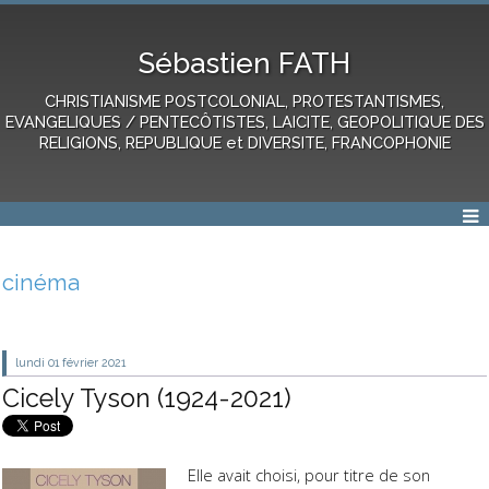
Sébastien FATH
CHRISTIANISME POSTCOLONIAL, PROTESTANTISMES,
EVANGELIQUES / PENTECÔTISTES, LAICITE, GEOPOLITIQUE DES
RELIGIONS, REPUBLIQUE et DIVERSITE, FRANCOPHONIE
cinéma
lundi 01
février 2021
Cicely Tyson (1924-2021)
Elle avait choisi, pour titre de son