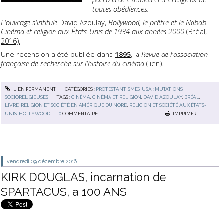
toutes obédiences.
L'ouvrage s'intitule
David Azoulay,
Hollywood, le prêtre et le Nabab.
Cinéma et religion aux États-Unis de 1934 aux années 2000
(Bréal,
2016).
Une recension a été publiée dans
1895
, la
Revue de l'association
française de recherche sur l'histoire du cinéma
(
lien
).
LIEN PERMANENT
CATÉGORIES :
PROTESTANTISMES
,
USA : MUTATIONS
SOCIORELIGIEUSES
TAGS :
CINÉMA
,
CINÉMA ET RELIGION
,
DAVID AZOULAY
,
BRÉAL
,
LIVRE
,
RELIGION ET SOCIÉTÉ EN AMÉRIQUE DU NORD
,
RELIGION ET SOCIÉTÉ AUX ÉTATS-
UNIS
,
HOLLYWOOD
0
COMMENTAIRE
IMPRIMER
vendredi 09
décembre 2016
KIRK DOUGLAS, incarnation de
SPARTACUS, a 100 ANS