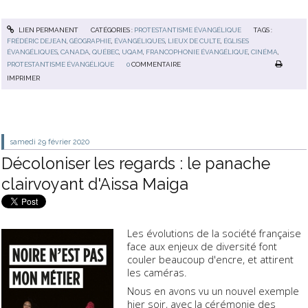
LIEN PERMANENT
CATÉGORIES :
PROTESTANTISME ÉVANGÉLIQUE
TAGS :
FRÉDÉRIC DEJEAN
,
GÉOGRAPHIE
,
ÉVANGÉLIQUES
,
LIEUX DE CULTE
,
ÉGLISES
ÉVANGÉLIQUES
,
CANADA
,
QUÉBEC
,
UQAM
,
FRANCOPHONIE ÉVANGÉLIQUE
,
CINÉMA
,
PROTESTANTISME ÉVANGÉLIQUE
0
COMMENTAIRE
IMPRIMER
samedi 29
février 2020
Décoloniser les regards : le panache
clairvoyant d'Aissa Maiga
Les évolutions de la société française
face aux enjeux de diversité font
couler beaucoup d'encre, et attirent
les caméras.
Nous en avons vu un nouvel exemple
hier soir, avec la cérémonie des