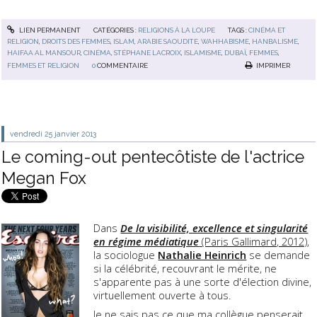
LIEN PERMANENT
CATÉGORIES :
RELIGIONS À LA LOUPE
TAGS :
CINÉMA ET
RELIGION
,
DROITS DES FEMMES
,
ISLAM
,
ARABIE SAOUDITE
,
WAHHABISME
,
HANBALISME
,
HAIFAA AL MANSOUR
,
CINÉMA
,
STÉPHANE LACROIX
,
ISLAMISME
,
DUBAÏ
,
FEMMES
,
FEMMES ET RELIGION
0
COMMENTAIRE
IMPRIMER
vendredi 25
janvier 2013
Le coming-out pentecôtiste de l'actrice
Megan Fox
Dans
De la visibilité, excellence et singularité
en régime médiatique
(Paris Gallimard, 2012)
,
la sociologue
Nathalie Heinrich
se demande
si la célébrité, recouvrant le mérite, ne
s'apparente pas à une sorte d'élection divine,
virtuellement ouverte à tous.
Je ne sais pas ce que ma collègue penserait