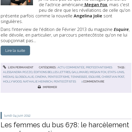
de l'actrice américaine
Megan Fox
, mais c'est
peu de dire que les révélations de celle qu'on
présente parfois comme la nouvelle
Angelina Jolie
sont
singulières.
Dans l'interview de l'édition de Février 2013 du magazine
Esquire
,
elle dévoile, en particulier, un parcours pentecôtiste qu'on ne lui
soupçonnait pas...
Lire la suite
LIEN PERMANENT
CATÉGORIES :
ACTU COMMENTÉE
,
PROTESTANTISMES
TAGS :
ALESSANDRA POZZO
,
ÉDITIONS BELLES LETTRES
,
GALLIMARD
,
MEGAN FOX
,
ETATS-UNIS
,
MÉDIAS
,
GLOSSOLALIE
,
CINÉMA
,
PENTECÔTISME
,
TENNESSEE
,
ESQUIRE
,
CHRISTIAN POST
,
HOLLYWOOD
,
NATHALIE HEINRICH
,
PENTECÔTISTES
1
COMMENTAIRE
IMPRIMER
lundi 04
juin 2012
Les femmes du bus 678: le harcèlement