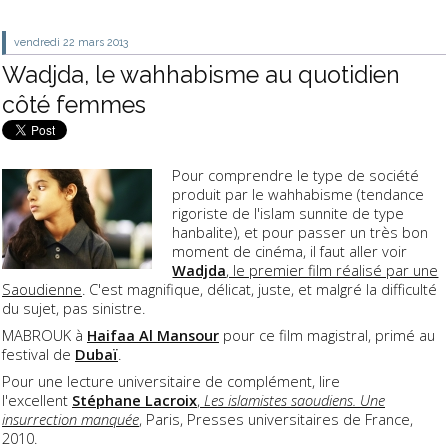
vendredi 22
mars 2013
Wadjda, le wahhabisme au quotidien
côté femmes
Pour comprendre le type de société
produit par le wahhabisme (tendance
rigoriste de l'islam sunnite de type
hanbalite), et pour passer un très bon
moment de cinéma, il faut aller voir
Wadjda
, le premier film réalisé par une
Saoudienne
. C'est magnifique, délicat, juste, et malgré la difficulté
du sujet, pas sinistre.
MABROUK à
Haifaa Al Mansour
pour ce film magistral, primé au
festival de
Dubaï
.
Pour une lecture universitaire de complément, lire
l'excellent
Stéphane Lacroix
,
Les islamistes saoudiens. Une
insurrection manquée
, Paris, Presses universitaires de France,
2010.