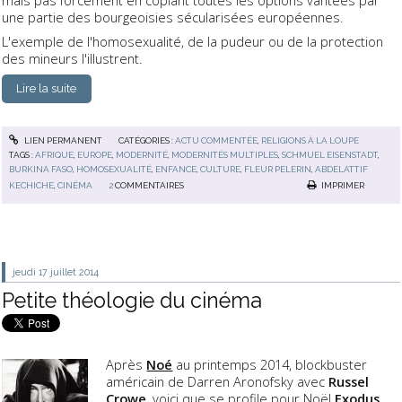
une partie des bourgeoisies sécularisées européennes.
L'exemple de l'homosexualité, de la pudeur ou de la protection
des mineurs l'illustrent.
Lire la suite
LIEN PERMANENT
CATÉGORIES :
ACTU COMMENTÉE
,
RELIGIONS À LA LOUPE
TAGS :
AFRIQUE
,
EUROPE
,
MODERNITÉ
,
MODERNITÉS MULTIPLES
,
SCHMUEL EISENSTADT
,
BURKINA FASO
,
HOMOSEXUALITÉ
,
ENFANCE
,
CULTURE
,
FLEUR PELERIN
,
ABDELATTIF
KECHICHE
,
CINÉMA
2
COMMENTAIRES
IMPRIMER
jeudi 17
juillet 2014
Petite théologie du cinéma
Après
Noé
au printemps 2014, blockbuster
américain de Darren Aronofsky avec
Russel
Crowe
, voici que se profile pour Noël
Exodus,