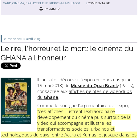
GARD
,
CINÉMA
,
FRANCE BLEUE
,
PIERRE-ALAIN JACOT
1
COMMENTAIRE
IMPRIMER
dimanche 07
avril 2013
Le rire, l'horreur et la mort: le cinéma du
GHANA à l'honneur
Il faut aller découvrir l'expo en cours (jusqu'au
19 mai 2013) du
Musée du Quai Branl
y (Paris),
consacrée aux
affiches peintes de vidéoclubs
du
Ghana
.
Comme le souligne l'argumentaire de l'expo,
"ces affiches illustrent l’extraordinaire
développement du cinéma puis surtout de la
vidéo qui accompagne et illustre les
transformations sociales, urbaines et
technologiques du pays, entre Accra et Kumasi et jusque dans les