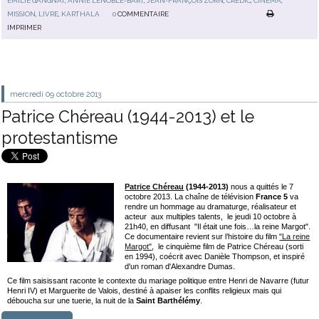
EMILIE GANGNAT
,
ANNIE LENOBLE-BART
,
JEAN-FRANÇOIS ZORN
,
CREDIC
,
CINÉMA
,
MISSION
,
LIVRE
,
KARTHALA
0
COMMENTAIRE
IMPRIMER
mercredi 09
octobre 2013
Patrice Chéreau (1944-2013) et le
protestantisme
Patrice Chéreau
(1944-2013)
nous a quittés le 7
octobre 2013. La chaîne de télévision
France 5
va
rendre un hommage au dramaturge, réalisateur et
acteur aux multiples talents, le jeudi 10 octobre à
21h40, en diffusant "Il était une fois…la reine Margot".
Ce documentaire revient sur l’histoire du film
"La reine
Margot"
, le cinquième film de Patrice Chéreau (sorti
en 1994), coécrit avec Danièle Thompson, et inspiré
d'un roman d'Alexandre Dumas.
Ce film saisissant raconte le contexte du mariage politique entre Henri de Navarre (futur
Henri IV) et Marguerite de Valois, destiné à apaiser les conflits religieux mais qui
déboucha sur une tuerie, la nuit de la
Saint Barthélémy
.