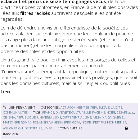
éclairant et précis de seize témoignages vécus
, de la part
d'actrices noires confrontées, en France, à de multiples obstacles
liées aux
filtres racisés
au travers desquels elles ont été
regardées.
Loin de défendre une vision différentialiste de la société, ces
actrices plaident au contraire pour que leur couleur de peau ne
les range plus dans une catégorie stéréotypée (être noire n'est
pas un métier!) ,et ne les marginalise plus par rapport à la
diversité des rôles et des opportunités.
Un très grand livre pour en finir avec les mensonges de celles et
ceux qui osent parler confortablement au nom de
"l'universalisme", préemptant la République, tout en confisquant à
leur seul profit les allées du pouvoir et des privilèges, que ce soit
dans les domaines culturels, mais aussi religieux ou politiques.
Lien.
LIEN PERMANENT
CATÉGORIES :
ACTU COMMENTÉE
,
RÉPUBLIQUE, LAÏCITÉ,
COMMUNAUTÉS
TAGS :
FRANCE
,
DIVERSITÉ CULTURELLE
,
RACISME
,
NOIRS
,
CÉSARS 2020
,
CINÉMA
,
RÉPUBLIQUE
,
UNIVERSALISME
,
DIFFÉRENTIALISME
,
AISSA MAIGA
,
GABRIEL
MATZNEFF
,
ROMAN POLANSKI
,
VANESSA SPRINGORA
,
NOIRE N'EST PAS MON MÉTIER
,
ASSIGNATION IDENTITAIRE
,
LIVRE
0
COMMENTAIRE
IMPRIMER