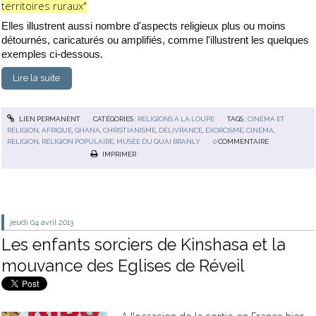
territoires ruraux"
Elles illustrent aussi nombre d'aspects religieux plus ou moins
détournés, caricaturés ou amplifiés, comme l'illustrent les quelques
exemples ci-dessous.
Lire la suite
LIEN PERMANENT
CATÉGORIES :
RELIGIONS À LA LOUPE
TAGS :
CINÉMA ET
RELIGION
,
AFRIQUE
,
GHANA
,
CHRISTIANISME
,
DÉLIVRANCE
,
EXORCISME
,
CINÉMA
,
RELIGION
,
RELIGION POPULAIRE
,
MUSÉE DU QUAI BRANLY
0
COMMENTAIRE
IMPRIMER
jeudi 04
avril 2013
Les enfants sorciers de Kinshasa et la
mouvance des Eglises de Réveil
A l'occasion de la sortie en France hier