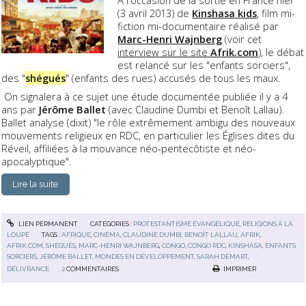
(3 avril 2013) de
Kinshasa kids
, film mi-
fiction mi-documentaire réalisé par
Marc-Henri Wajnberg
(voir cet
interview sur le site
Afrik.com
), le débat
est relancé sur les "enfants sorciers",
des "
shégués
" (enfants des rues) accusés de tous les maux.
On signalera à ce sujet une étude documentée publiée il y a 4
ans par
Jérôme Ballet
(avec Claudine Dumbi et Benoît Lallau).
Ballet analyse (dixit) "le rôle extrêmement ambigu des nouveaux
mouvements religieux en RDC, en particulier les Églises dites du
Réveil, affiliées à la mouvance néo-pentecôtiste et néo-
apocalyptique".
Lire la suite
LIEN PERMANENT
CATÉGORIES :
PROTESTANTISME ÉVANGÉLIQUE
,
RELIGIONS À LA
LOUPE
TAGS :
AFRIQUE
,
CINÉMA
,
CLAUDINE DUMBI
,
BENOÎT LALLAU
,
AFRIK
,
AFRIK.COM
,
SHÉGUÉS
,
MARC-HENRI WAJNBERG
,
CONGO
,
CONGO RDC
,
KINSHASA
,
ENFANTS
SORCIERS
,
JÉRÔME BALLET
,
MONDES EN DÉVELOPPEMENT
,
SARAH DEMART
,
DÉLIVRANCE
2
COMMENTAIRES
IMPRIMER