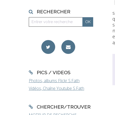
RECHERCHER
s
q
s
n
e
a
PICS / VIDEOS
Photos, albums Flickr S.Fath
Vidéos, Chaîne Youtube S.Fath
CHERCHER/TROUVER