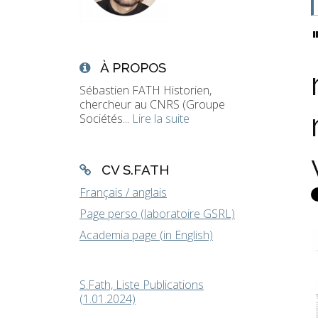
À PROPOS
Sébastien FATH Historien,
chercheur au CNRS (Groupe
Sociétés...
Lire la suite
CV S.FATH
Français / anglais
Page perso (laboratoire GSRL)
Academia page (in English)
S.Fath, Liste Publications
(1.01.2024)