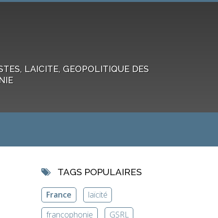
ES, LAICITE, GEOPOLITIQUE DES
NIE
TAGS POPULAIRES
France
laïcité
francophonie
GSRL