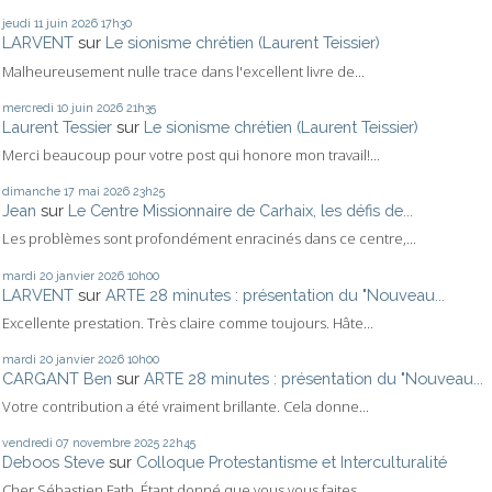
jeudi 11
juin 2026
17h30
LARVENT
sur
Le sionisme chrétien (Laurent Teissier)
Malheureusement nulle trace dans l'excellent livre de...
mercredi 10
juin 2026
21h35
Laurent Tessier
sur
Le sionisme chrétien (Laurent Teissier)
Merci beaucoup pour votre post qui honore mon travail!...
dimanche 17
mai 2026
23h25
Jean
sur
Le Centre Missionnaire de Carhaix, les défis de...
Les problèmes sont profondément enracinés dans ce centre,...
mardi 20
janvier 2026
10h00
LARVENT
sur
ARTE 28 minutes : présentation du "Nouveau...
Excellente prestation. Très claire comme toujours. Hâte...
mardi 20
janvier 2026
10h00
CARGANT Ben
sur
ARTE 28 minutes : présentation du "Nouveau...
Votre contribution a été vraiment brillante. Cela donne...
vendredi 07
novembre 2025
22h45
Deboos Steve
sur
Colloque Protestantisme et Interculturalité
Cher Sébastien Fath, Étant donné que vous vous faites...