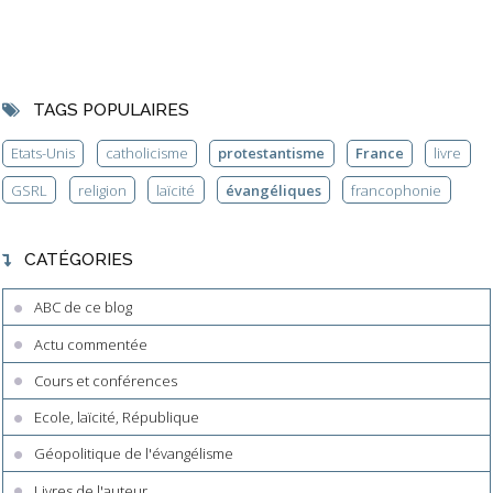
TAGS POPULAIRES
Etats-Unis
catholicisme
protestantisme
France
livre
GSRL
religion
laïcité
évangéliques
francophonie
CATÉGORIES
ABC de ce blog
Actu commentée
Cours et conférences
Ecole, laïcité, République
Géopolitique de l'évangélisme
Livres de l'auteur