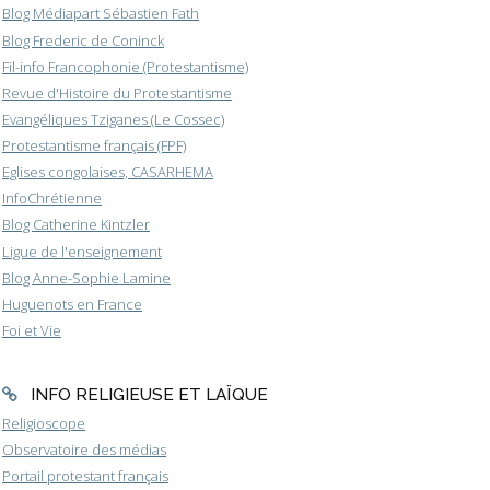
Blog Médiapart Sébastien Fath
Blog Frederic de Coninck
Fil-info Francophonie (Protestantisme)
Revue d'Histoire du Protestantisme
Evangéliques Tziganes (Le Cossec)
Protestantisme français (FPF)
Eglises congolaises, CASARHEMA
InfoChrétienne
Blog Catherine Kintzler
Ligue de l'enseignement
Blog Anne-Sophie Lamine
Huguenots en France
Foi et Vie
INFO RELIGIEUSE ET LAÏQUE
Religioscope
Observatoire des médias
Portail protestant français