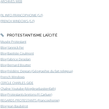
ARCHIVES WEB
FIL INFO FRANCOPHONIE (S.F)
FRENCH WINDOWS (S.F)
PROTESTANTISME LAÏCITÉ
Musée Protestant
Blog Yannick Fer
Blog Baptiste Coulmont
Blog Fabrice Desplan
Blog Bernard Boutter
Blog Frédéric Dejean (Géographie du fait religieux)
French Windows
CERCLE CHARLES GIDE
Chaîne Youtube (blogdesebastienfath)
Blog Protestants bretons (JY.Carluer)
REGARDS PROTESTANTS (Francophonie)
Blog Jean Baubérot