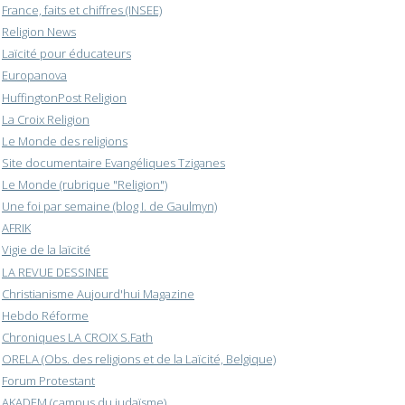
France, faits et chiffres (INSEE)
Religion News
Laïcité pour éducateurs
Europanova
HuffingtonPost Religion
La Croix Religion
Le Monde des religions
Site documentaire Evangéliques Tziganes
Le Monde (rubrique "Religion")
Une foi par semaine (blog I. de Gaulmyn)
AFRIK
Vigie de la laïcité
LA REVUE DESSINEE
Christianisme Aujourd'hui Magazine
Hebdo Réforme
Chroniques LA CROIX S.Fath
ORELA (Obs. des religions et de la Laïcité, Belgique)
Forum Protestant
AKADEM (campus du judaïsme)