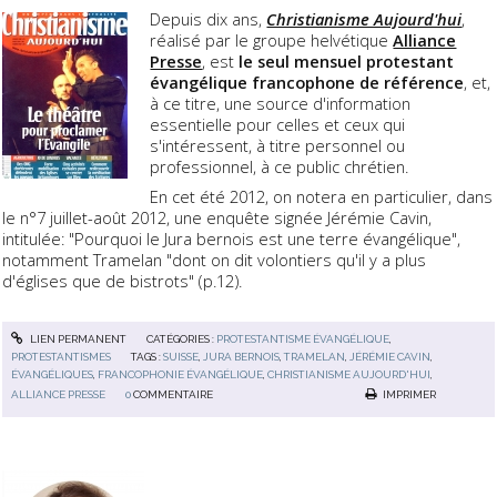
Depuis dix ans,
Christianisme Aujourd'hui
,
réalisé par le groupe helvétique
Alliance
Presse
, est
le seul mensuel protestant
évangélique francophone de référence
, et,
à ce titre, une source d'information
essentielle pour celles et ceux qui
s'intéressent, à titre personnel ou
professionnel, à ce public chrétien.
En cet été 2012, on notera en particulier, dans
le n°7 juillet-août 2012, une enquête signée Jérémie Cavin,
intitulée: "Pourquoi le Jura bernois est une terre évangélique",
notamment Tramelan "dont on dit volontiers qu'il y a plus
d'églises que de bistrots" (p.12).
LIEN PERMANENT
CATÉGORIES :
PROTESTANTISME ÉVANGÉLIQUE
,
PROTESTANTISMES
TAGS :
SUISSE
,
JURA BERNOIS
,
TRAMELAN
,
JÉRÉMIE CAVIN
,
ÉVANGÉLIQUES
,
FRANCOPHONIE ÉVANGÉLIQUE
,
CHRISTIANISME AUJOURD'HUI
,
ALLIANCE PRESSE
0
COMMENTAIRE
IMPRIMER