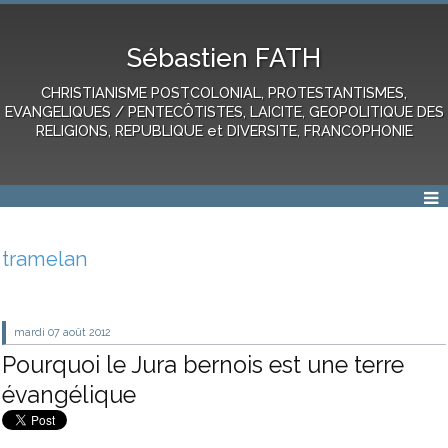
Sébastien FATH
CHRISTIANISME POSTCOLONIAL, PROTESTANTISMES,
EVANGELIQUES / PENTECÔTISTES, LAICITE, GEOPOLITIQUE DES
RELIGIONS, REPUBLIQUE et DIVERSITE, FRANCOPHONIE
tramelan
mardi 07
août 2012
Pourquoi le Jura bernois est une terre
évangélique