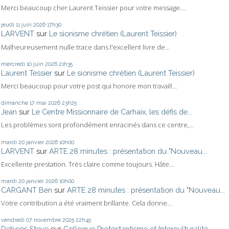
Merci beaucoup cher Laurent Teissier pour votre message....
jeudi 11
juin 2026
17h30
LARVENT
sur
Le sionisme chrétien (Laurent Teissier)
Malheureusement nulle trace dans l'excellent livre de...
mercredi 10
juin 2026
21h35
Laurent Tessier
sur
Le sionisme chrétien (Laurent Teissier)
Merci beaucoup pour votre post qui honore mon travail!...
dimanche 17
mai 2026
23h25
Jean
sur
Le Centre Missionnaire de Carhaix, les défis de...
Les problèmes sont profondément enracinés dans ce centre,...
mardi 20
janvier 2026
10h00
LARVENT
sur
ARTE 28 minutes : présentation du "Nouveau...
Excellente prestation. Très claire comme toujours. Hâte...
mardi 20
janvier 2026
10h00
CARGANT Ben
sur
ARTE 28 minutes : présentation du "Nouveau...
Votre contribution a été vraiment brillante. Cela donne...
vendredi 07
novembre 2025
22h45
Deboos Steve
sur
Colloque Protestantisme et Interculturalité