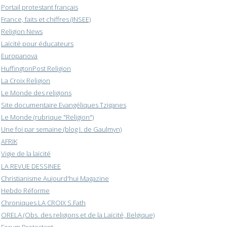
Portail protestant français
France, faits et chiffres (INSEE)
Religion News
Laïcité pour éducateurs
Europanova
HuffingtonPost Religion
La Croix Religion
Le Monde des religions
Site documentaire Evangéliques Tziganes
Le Monde (rubrique "Religion")
Une foi par semaine (blog I. de Gaulmyn)
AFRIK
Vigie de la laïcité
LA REVUE DESSINEE
Christianisme Aujourd'hui Magazine
Hebdo Réforme
Chroniques LA CROIX S.Fath
ORELA (Obs. des religions et de la Laïcité, Belgique)