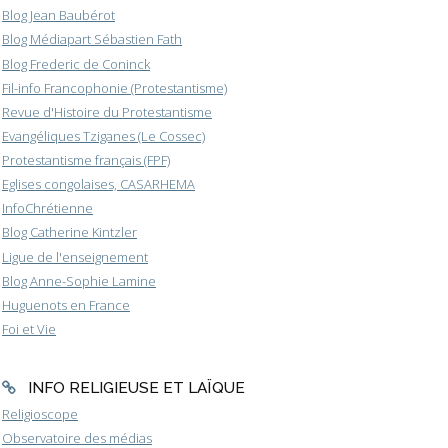
Blog Jean Baubérot
Blog Médiapart Sébastien Fath
Blog Frederic de Coninck
Fil-info Francophonie (Protestantisme)
Revue d'Histoire du Protestantisme
Evangéliques Tziganes (Le Cossec)
Protestantisme français (FPF)
Eglises congolaises, CASARHEMA
InfoChrétienne
Blog Catherine Kintzler
Ligue de l'enseignement
Blog Anne-Sophie Lamine
Huguenots en France
Foi et Vie
INFO RELIGIEUSE ET LAÏQUE
Religioscope
Observatoire des médias