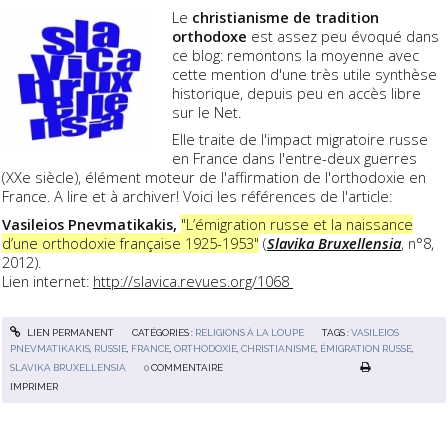
Le
christianisme de tradition
orthodoxe
est assez peu évoqué dans
ce blog: remontons la moyenne avec
cette mention d'une très utile synthèse
historique, depuis peu en accès libre
sur le Net.
Elle traite de l'impact migratoire russe
en France dans l'entre-deux guerres
(XXe siècle), élément moteur de l'affirmation de l'orthodoxie en
France. A lire et à archiver! Voici les références de l'article:
Vasileios Pnevmatikakis,
"L’émigration russe et la naissance
d’une orthodoxie française 1925-1953"
(
Slavika Bruxellensia
, n°8,
2012).
Lien internet:
http://slavica.revues.org/1068
LIEN PERMANENT
CATÉGORIES :
RELIGIONS À LA LOUPE
TAGS :
VASILEIOS
PNEVMATIKAKIS
,
RUSSIE
,
FRANCE
,
ORTHODOXIE
,
CHRISTIANISME
,
ÉMIGRATION RUSSE
,
SLAVIKA BRUXELLENSIA
0
COMMENTAIRE
IMPRIMER