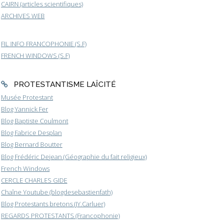
CAIRN (articles scientifiques)
ARCHIVES WEB
FIL INFO FRANCOPHONIE (S.F)
FRENCH WINDOWS (S.F)
PROTESTANTISME LAÏCITÉ
Musée Protestant
Blog Yannick Fer
Blog Baptiste Coulmont
Blog Fabrice Desplan
Blog Bernard Boutter
Blog Frédéric Dejean (Géographie du fait religieux)
French Windows
CERCLE CHARLES GIDE
Chaîne Youtube (blogdesebastienfath)
Blog Protestants bretons (JY.Carluer)
REGARDS PROTESTANTS (Francophonie)