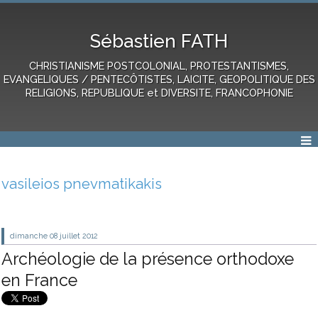
Sébastien FATH
CHRISTIANISME POSTCOLONIAL, PROTESTANTISMES,
EVANGELIQUES / PENTECÔTISTES, LAICITE, GEOPOLITIQUE DES
RELIGIONS, REPUBLIQUE et DIVERSITE, FRANCOPHONIE
vasileios pnevmatikakis
dimanche 08
juillet 2012
Archéologie de la présence orthodoxe
en France