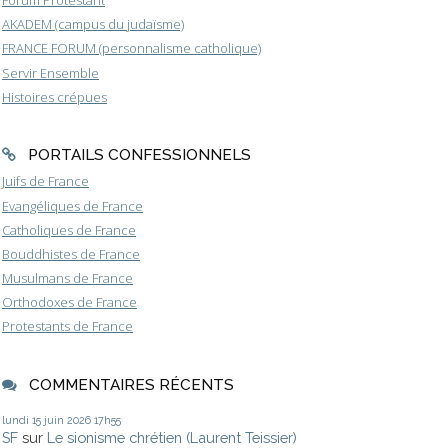
Forum Protestant
AKADEM (campus du judaïsme)
FRANCE FORUM (personnalisme catholique)
Servir Ensemble
Histoires crépues
PORTAILS CONFESSIONNELS
Juifs de France
Evangéliques de France
Catholiques de France
Bouddhistes de France
Musulmans de France
Orthodoxes de France
Protestants de France
COMMENTAIRES RÉCENTS
lundi 15
juin 2026
17h55
SF
sur
Le sionisme chrétien (Laurent Teissier)