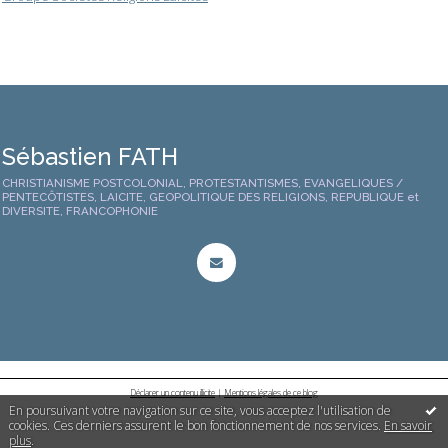
Sébastien FATH
CHRISTIANISME POSTCOLONIAL, PROTESTANTISMES, EVANGELIQUES /
PENTECÔTISTES, LAICITE, GEOPOLITIQUE DES RELIGIONS, REPUBLIQUE et
DIVERSITE, FRANCOPHONIE
Déclarer un contenu illicite
|
Mentions légales de ce blog
En poursuivant votre navigation sur ce site, vous acceptez l'utilisation de
cookies. Ces derniers assurent le bon fonctionnement de nos services.
En savoir
plus
.