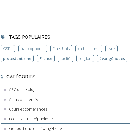
TAGS POPULAIRES
GSRL
francophonie
Etats-Unis
catholicisme
livre
protestantisme
France
laïcité
religion
évangéliques
CATÉGORIES
ABC de ce blog
Actu commentée
Cours et conférences
Ecole, laïcité, République
Géopolitique de l'évangélisme