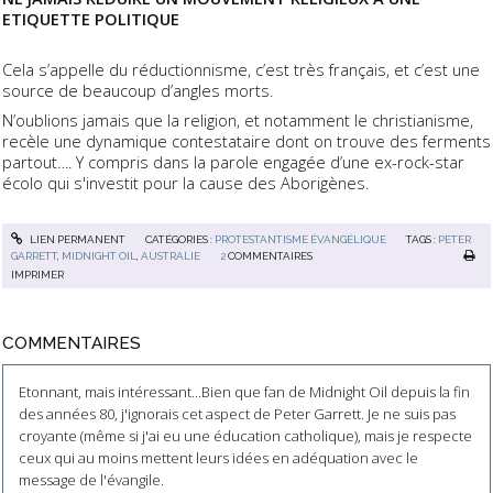
ETIQUETTE POLITIQUE
Cela s’appelle du réductionnisme, c’est très français, et c’est une
source de beaucoup d’angles morts.
N’oublions jamais que la religion, et notamment le christianisme,
recèle une dynamique contestataire dont on trouve des ferments
partout…. Y compris dans la parole engagée d’une ex-rock-star
écolo qui s'investit pour la cause des Aborigènes.
LIEN PERMANENT
CATÉGORIES :
PROTESTANTISME ÉVANGÉLIQUE
TAGS :
PETER
GARRETT
,
MIDNIGHT OIL
,
AUSTRALIE
2
COMMENTAIRES
IMPRIMER
COMMENTAIRES
Etonnant, mais intéressant...Bien que fan de Midnight Oil depuis la fin
des années 80, j'ignorais cet aspect de Peter Garrett. Je ne suis pas
croyante (même si j'ai eu une éducation catholique), mais je respecte
ceux qui au moins mettent leurs idées en adéquation avec le
message de l'évangile.