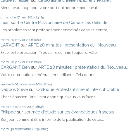
Laurent Tessier
sur
Le sionisme chrétien (Laurent Teissier)
Merci beaucoup pour votre post qui honore mon travail!...
dimanche 17
mai 2026
23h25
Jean
sur
Le Centre Missionnaire de Carhaix, les défis de...
Les problèmes sont profondément enracinés dans ce centre,...
mardi 20
janvier 2026
10h00
LARVENT
sur
ARTE 28 minutes : présentation du "Nouveau...
Excellente prestation. Très claire comme toujours. Hâte...
mardi 20
janvier 2026
10h00
CARGANT Ben
sur
ARTE 28 minutes : présentation du "Nouveau...
Votre contribution a été vraiment brillante. Cela donne...
vendredi 07
novembre 2025
22h45
Deboos Steve
sur
Colloque Protestantisme et Interculturalité
Cher Sébastien Fath, Étant donné que vous vous faites...
mardi 07
octobre 2025
08h46
Philippe
sur
Journée d'étude sur les évangéliques français...
Bonjour, comment être informé de la publication de cette...
mardi 30
septembre 2025
00h25