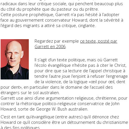
radicaux dans leur critique sociale, qui penchent beaucoup plus
du côté du prophète que du pasteur ou du prêtre.
Cette posture prophétique, Garrett n’a pas hésité à l’adopter
face au gouvernement conservateur Howard, dont la sévérité à
l’égard des migrants a attiré sa critique, cinglante.
Regardez par exemple
ce texte, posté par
Garrett en 2006
.
Il s’agit d’un texte politique, mais où Garrett
l’écolo évangélique n’hésite pas à citer le Christ,
pour dire que sa lecture de l’appel christique à
tendre l’autre joue l’enjoint à refuser l’engrenage
de la violence, de la logique «œil pour œil, dent
pour dent», en particulier dans le domaine de l’accueil des
étrangers sur le sol australien.
Garrett use ainsi d’une argumentation religieuse, chrétienne, pour
contrer la rhétorique politico-religieuse conservatrice de John
Howard, sorte de George W. Bush australien.
C’est en tant qu’évangélique (entre autres) qu’il dénonce chez
Howard ce qu’il considère être un détournement du christianisme
à des fins politiques.