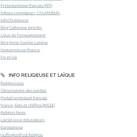
Protestantisme français (FPF)
Eglises congolaises, CASARHEMA
InfoChrétienne
Blog Catherine Kintzler
Ligue de l'enseignement
Blog Anne-Sophie Lamine
Huguenots en France
Foi et Vie
INFO RELIGIEUSE ET LAÏQUE
Religioscope
Observatoire des médias
Portail protestant français
France, faits et chiffres (INSEE)
Religion News
Laïcité pour éducateurs
Europanova
HuffingtonPost Religion