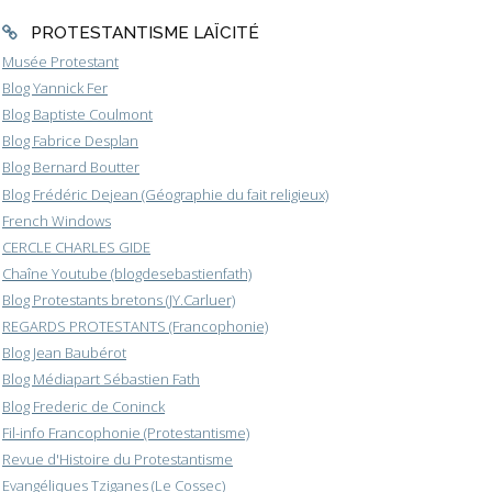
PROTESTANTISME LAÏCITÉ
Musée Protestant
Blog Yannick Fer
Blog Baptiste Coulmont
Blog Fabrice Desplan
Blog Bernard Boutter
Blog Frédéric Dejean (Géographie du fait religieux)
French Windows
CERCLE CHARLES GIDE
Chaîne Youtube (blogdesebastienfath)
Blog Protestants bretons (JY.Carluer)
REGARDS PROTESTANTS (Francophonie)
Blog Jean Baubérot
Blog Médiapart Sébastien Fath
Blog Frederic de Coninck
Fil-info Francophonie (Protestantisme)
Revue d'Histoire du Protestantisme
Evangéliques Tziganes (Le Cossec)