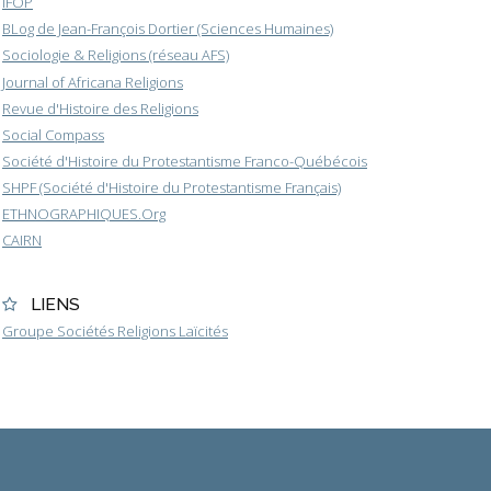
IFOP
BLog de Jean-François Dortier (Sciences Humaines)
Sociologie & Religions (réseau AFS)
Journal of Africana Religions
Revue d'Histoire des Religions
Social Compass
Société d'Histoire du Protestantisme Franco-Québécois
SHPF (Société d'Histoire du Protestantisme Français)
ETHNOGRAPHIQUES.Org
CAIRN
LIENS
Groupe Sociétés Religions Laïcités