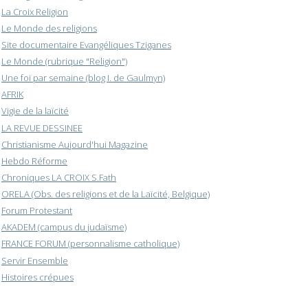
La Croix Religion
Le Monde des religions
Site documentaire Evangéliques Tziganes
Le Monde (rubrique "Religion")
Une foi par semaine (blog I. de Gaulmyn)
AFRIK
Vigie de la laïcité
LA REVUE DESSINEE
Christianisme Aujourd'hui Magazine
Hebdo Réforme
Chroniques LA CROIX S.Fath
ORELA (Obs. des religions et de la Laïcité, Belgique)
Forum Protestant
AKADEM (campus du judaïsme)
FRANCE FORUM (personnalisme catholique)
Servir Ensemble
Histoires crépues