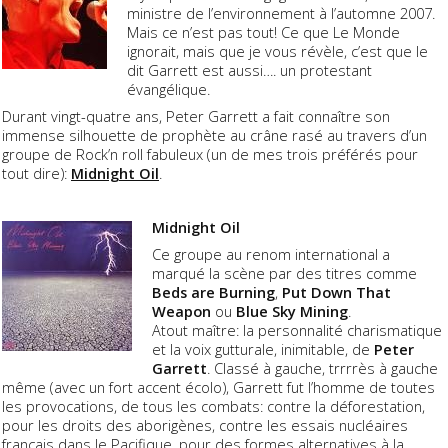
ministre de l’environnement à l’automne 2007.
Mais ce n’est pas tout! Ce que
Le Monde
ignorait, mais que je vous révèle, c’est que le
dit Garrett est aussi…. un protestant
évangélique.
Durant vingt-quatre ans, Peter Garrett a fait connaître son
immense silhouette de prophète au crâne rasé au travers d’un
groupe de Rock’n roll fabuleux (un de mes trois préférés pour
tout dire):
Midnight Oil
.
Midnight Oil
Ce groupe au renom international a
marqué la scène par des titres comme
Beds are Burning
,
Put Down That
Weapon
ou
Blue Sky Mining
.
Atout maître: la personnalité charismatique
et la voix gutturale, inimitable, de
Peter
Garrett
. Classé à gauche, trrrrès à gauche
même (avec un fort accent écolo), Garrett fut l’homme de toutes
les provocations, de tous les combats: contre la déforestation,
pour les droits des aborigènes, contre les essais nucléaires
français dans le Pacifique, pour des formes alternatives à la