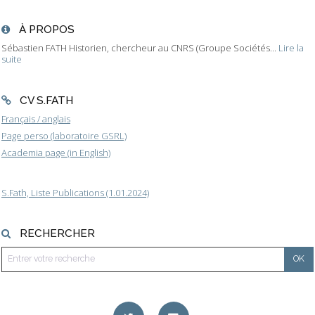
À PROPOS
Sébastien FATH Historien, chercheur au CNRS (Groupe Sociétés...
Lire la
suite
CV S.FATH
Français / anglais
Page perso (laboratoire GSRL)
Academia page (in English)
S.Fath, Liste Publications (1.01.2024)
RECHERCHER