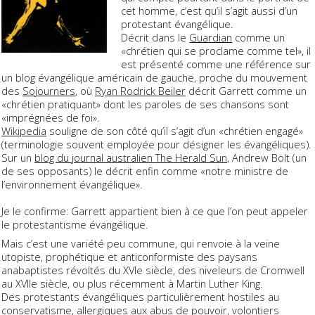
cet homme, c’est qu’il s’agit aussi d’un
protestant évangélique.
Décrit dans le
Guardian
comme un
«chrétien qui se proclame comme tel», il
est présenté comme une référence sur
un blog évangélique américain de gauche, proche du mouvement
des
Sojourners
, où
Ryan Rodrick Beiler
décrit Garrett comme un
«chrétien pratiquant» dont les paroles de ses chansons sont
«imprégnées de foi».
Wikipedia
souligne de son côté qu’il s’agit d’un «chrétien engagé»
(terminologie souvent employée pour désigner les évangéliques).
Sur un
blog du journal australien
The Herald Sun
, Andrew Bolt (un
de ses opposants) le décrit enfin comme «notre ministre de
l’environnement évangélique».
Je le confirme: Garrett appartient bien à ce que l’on peut appeler
le protestantisme évangélique.
Mais c’est une variété peu commune, qui renvoie à la veine
utopiste, prophétique et anticonformiste des paysans
anabaptistes révoltés du XVIe siècle, des niveleurs de Cromwell
au XVIIe siècle, ou plus récemment à Martin Luther King.
Des protestants évangéliques particulièrement hostiles au
conservatisme, allergiques aux abus de pouvoir, volontiers