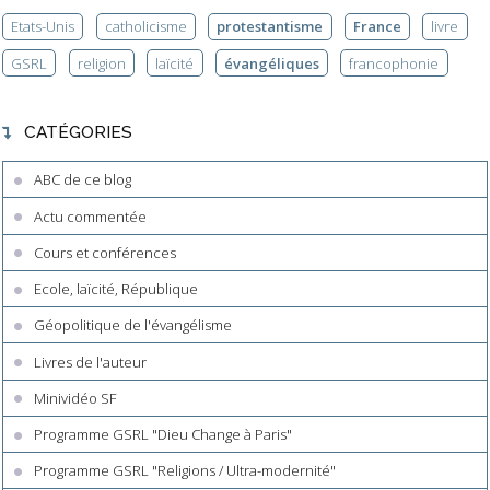
Etats-Unis
catholicisme
protestantisme
France
livre
GSRL
religion
laïcité
évangéliques
francophonie
CATÉGORIES
ABC de ce blog
Actu commentée
Cours et conférences
Ecole, laïcité, République
Géopolitique de l'évangélisme
Livres de l'auteur
Minividéo SF
Programme GSRL "Dieu Change à Paris"
Programme GSRL "Religions / Ultra-modernité"