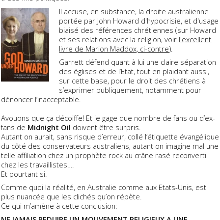
Il accuse, en substance, la droite australienne
portée par John Howard d'hypocrisie, et d'usage
biaisé des références chrétiennes (sur Howard
et ses relations avec la religion, voir
l'excellent
livre de Marion Maddox, ci-contre
).
Garrett défend quant à lui une claire séparation
des églises et de l’Etat, tout en plaidant aussi,
sur cette base, pour le droit des chrétiens à
s’exprimer publiquement, notamment pour
dénoncer l’inacceptable.
Avouons que ça décoiffe! Et je gage que nombre de fans ou d’ex-
fans de
Midnight Oil
doivent être surpris.
Autant on aurait, sans risque d’erreur, collé l’étiquette évangélique
du côté des conservateurs australiens, autant on imagine mal une
telle affiliation chez un prophète rock au crâne rasé reconverti
chez les travaillistes….
Et pourtant si.
Comme quoi la réalité, en Australie comme aux Etats-Unis, est
plus nuancée que les clichés qu’on répète.
Ce qui m’amène à cette conclusion:
NE JAMAIS REDUIRE UN MOUVEMENT RELIGIEUX A UNE