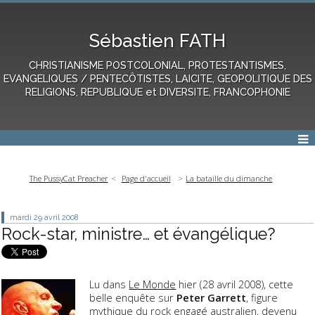
Sébastien FATH
CHRISTIANISME POSTCOLONIAL, PROTESTANTISMES,
EVANGELIQUES / PENTECÔTISTES, LAICITE, GEOPOLITIQUE DES
RELIGIONS, REPUBLIQUE et DIVERSITE, FRANCOPHONIE
The PussyCat Preacher
Page d'accueil
La bataille du dimanche
mardi 29
avril 2008
Rock-star, ministre… et évangélique?
Lu dans
Le Monde
hier (28 avril 2008), cette
belle enquête sur
Peter Garrett
, figure
mythique du rock engagé australien, devenu