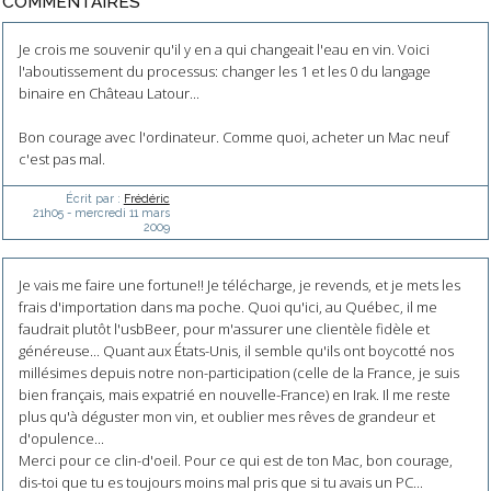
COMMENTAIRES
Je crois me souvenir qu'il y en a qui changeait l'eau en vin. Voici
l'aboutissement du processus: changer les 1 et les 0 du langage
binaire en Château Latour...
Bon courage avec l'ordinateur. Comme quoi, acheter un Mac neuf
c'est pas mal.
Écrit par :
Frédéric
21h05
-
mercredi 11
mars
2009
Je vais me faire une fortune!! Je télécharge, je revends, et je mets les
frais d'importation dans ma poche. Quoi qu'ici, au Québec, il me
faudrait plutôt l'usbBeer, pour m'assurer une clientèle fidèle et
généreuse... Quant aux États-Unis, il semble qu'ils ont boycotté nos
millésimes depuis notre non-participation (celle de la France, je suis
bien français, mais expatrié en nouvelle-France) en Irak. Il me reste
plus qu'à déguster mon vin, et oublier mes rêves de grandeur et
d'opulence...
Merci pour ce clin-d'oeil. Pour ce qui est de ton Mac, bon courage,
dis-toi que tu es toujours moins mal pris que si tu avais un PC...