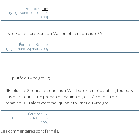
Écrit par :
Tim
15h05
-
vendredi 20
mars
2009
est-ce qu'en pressant un Mac on obtient du cidre???
Écrit par :
Yannick
15h31
-
mardi 24
mars 2009
.
Ou plutôt du vinaigre... :)
NB: plus de 2 semaines que mon Mac fixe est en réparation, toujours
pas de retour. Issue probable néanmoins, d'ici à cette fin de
semaine.. Ou alors c'est moi qui vais tourner au vinaigre.
Écrit par :
SF
15h18
-
mercredi 25
mars
2009
Les commentaires sont fermés.