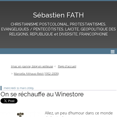
Sébastien FATH
CHRISTIANISME POSTCOLONIAL, PROTESTANTISMES,
EVANGELIQUES / PENTECÔTISTES, LAICITE, GEOPOLITIQUE DES
RELIGIONS, REPUBLIQUE et DIVERSITE, FRANCOPHONIE
Imac en panne, blog en veilleuse
Page d'accueil
Marcella Althaus-Reid (1952-2009)
mercredi 11
mars 2009
On se réchauffe au Winestore
Allez, un peu d’humour dans ce monde