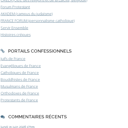
ORELA (Obs. des religions et de la Laïcité, Belgique)
Forum Protestant
AKADEM (campus du judaïsme)
FRANCE FORUM (personnalisme catholique)
Servir Ensemble
Histoires crépues
PORTAILS CONFESSIONNELS
Juifs de France
Evangéliques de France
Catholiques de France
Bouddhistes de France
Musulmans de France
Orthodoxes de France
Protestants de France
COMMENTAIRES RÉCENTS
lundi 15
juin 2026
17h55