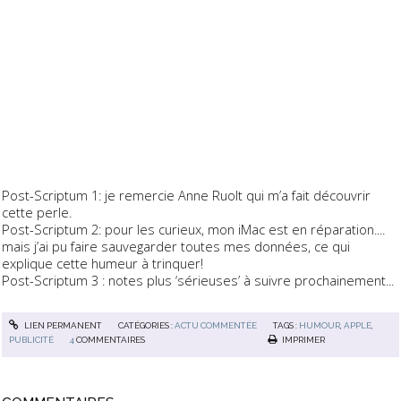
Post-Scriptum 1: je remercie Anne Ruolt qui m’a fait découvrir
cette perle.
Post-Scriptum 2: pour les curieux, mon iMac est en réparation....
mais j’ai pu faire sauvegarder toutes mes données, ce qui
explique cette humeur à trinquer!
Post-Scriptum 3 : notes plus ‘sérieuses’ à suivre prochainement...
LIEN PERMANENT
CATÉGORIES :
ACTU COMMENTÉE
TAGS :
HUMOUR
,
APPLE
,
PUBLICITÉ
4
COMMENTAIRES
IMPRIMER