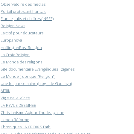
Observatoire des médias
Portail protestant français
France, faits et chiffres (INSEE)
Religion News
Laïcité pour éducateurs
Europanova
HuffingtonPost Religion
La Croix Religion
Le Monde des religions
Site documentaire Evangéliques Tziganes
Le Monde (rubrique "Religion")
Une foi par semaine (blog I. de Gaulmyn)
AFRIK
Vigie de la laïcité
LA REVUE DESSINEE
Christianisme Aujourd'hui Magazine
Hebdo Réforme
Chroniques LA CROIX S.Fath