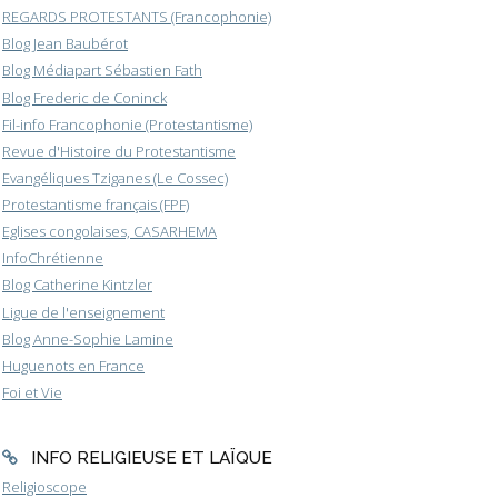
REGARDS PROTESTANTS (Francophonie)
Blog Jean Baubérot
Blog Médiapart Sébastien Fath
Blog Frederic de Coninck
Fil-info Francophonie (Protestantisme)
Revue d'Histoire du Protestantisme
Evangéliques Tziganes (Le Cossec)
Protestantisme français (FPF)
Eglises congolaises, CASARHEMA
InfoChrétienne
Blog Catherine Kintzler
Ligue de l'enseignement
Blog Anne-Sophie Lamine
Huguenots en France
Foi et Vie
INFO RELIGIEUSE ET LAÏQUE
Religioscope