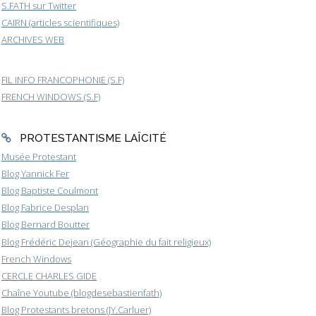
S.FATH sur Twitter
CAIRN (articles scientifiques)
ARCHIVES WEB
FIL INFO FRANCOPHONIE (S.F)
FRENCH WINDOWS (S.F)
PROTESTANTISME LAÏCITÉ
Musée Protestant
Blog Yannick Fer
Blog Baptiste Coulmont
Blog Fabrice Desplan
Blog Bernard Boutter
Blog Frédéric Dejean (Géographie du fait religieux)
French Windows
CERCLE CHARLES GIDE
Chaîne Youtube (blogdesebastienfath)
Blog Protestants bretons (JY.Carluer)