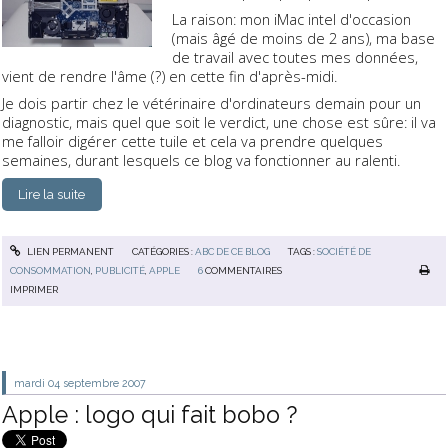
La raison: mon iMac intel d'occasion
(mais âgé de moins de 2 ans), ma base
de travail avec toutes mes données,
vient de rendre l'âme (?) en cette fin d'après-midi.
Je dois partir chez le vétérinaire d'ordinateurs demain pour un
diagnostic, mais quel que soit le verdict, une chose est sûre: il va
me falloir digérer cette tuile et cela va prendre quelques
semaines, durant lesquels ce blog va fonctionner au ralenti.
Lire la suite
LIEN PERMANENT
CATÉGORIES :
ABC DE CE BLOG
TAGS :
SOCIÉTÉ DE
CONSOMMATION
,
PUBLICITÉ
,
APPLE
6
COMMENTAIRES
IMPRIMER
mardi 04
septembre 2007
Apple : logo qui fait bobo ?