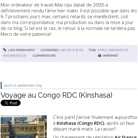
Mon ordinateur de travail iMac (qui datait de 2009) a
définitivement rendu l'âme hier matin. Il est possible que dans les
6-7 prochains jours max, certains retards se manifestent, soit
dans ma correspondance, ma production ou dans la mise à jour
de ce blog. Si tel est le cas, le retour à la normale ne tardera pas.
Merci de votre patience!
LIEN PERMANENT
CATÉGORIES :
ABC DE CE BLOG
TAGS :
APPLE
,
ORDINATEUR
,
INFORMATIQUE
1
COMMENTAIRE
IMPRIMER
jeudi 10
septembre 2015
Voyage au Congo RDC (Kinshasa)
C'est parti! J'arrive finalement aujourd'hui
à
Kinshasa (Congo RDC)
, après un faux
départ mardi matin. La raison?
Un changement de régulation
Air France