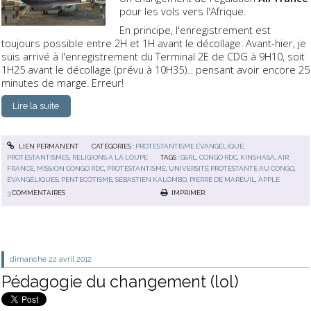
pour les vols vers l'Afrique.
En principe, l'enregistrement est
toujours possible entre 2H et 1H avant le décollage. Avant-hier, je
suis arrivé à l'enregistrement du Terminal 2E de CDG à 9H10, soit
1H25 avant le décollage (prévu à 10H35)... pensant avoir encore 25
minutes de marge. Erreur!
Lire la suite
LIEN PERMANENT
CATÉGORIES :
PROTESTANTISME ÉVANGÉLIQUE
,
PROTESTANTISMES
,
RELIGIONS À LA LOUPE
TAGS :
GSRL
,
CONGO RDC
,
KINSHASA
,
AIR
FRANCE
,
MISSION CONGO RDC
,
PROTESTANTISME
,
UNIVERSITÉ PROTESTANTE AU CONGO
,
ÉVANGÉLIQUES
,
PENTECÔTISME
,
SÉBASTIEN KALOMBO
,
PIERRE DE MAREUIL
,
APPLE
3
COMMENTAIRES
IMPRIMER
dimanche 22
avril 2012
Pédagogie du changement (lol)