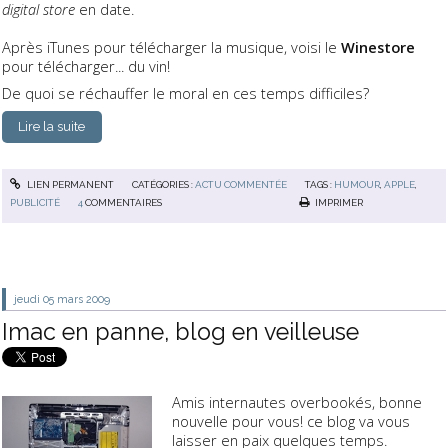
d
igital store
en date.
Après iTunes pour télécharger la musique, voisi le
Winestore
pour télécharger... du vin!
De quoi se réchauffer le moral en ces temps difficiles?
Lire la suite
LIEN PERMANENT
CATÉGORIES :
ACTU COMMENTÉE
TAGS :
HUMOUR
,
APPLE
,
PUBLICITÉ
4
COMMENTAIRES
IMPRIMER
jeudi 05
mars 2009
Imac en panne, blog en veilleuse
Amis internautes overbookés, bonne
nouvelle pour vous! ce blog va vous
laisser en paix quelques temps.