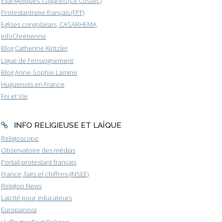
Evangéliques Tziganes (Le Cossec)
Protestantisme français (FPF)
Eglises congolaises, CASARHEMA
InfoChrétienne
Blog Catherine Kintzler
Ligue de l'enseignement
Blog Anne-Sophie Lamine
Huguenots en France
Foi et Vie
INFO RELIGIEUSE ET LAÏQUE
Religioscope
Observatoire des médias
Portail protestant français
France, faits et chiffres (INSEE)
Religion News
Laïcité pour éducateurs
Europanova
HuffingtonPost Religion