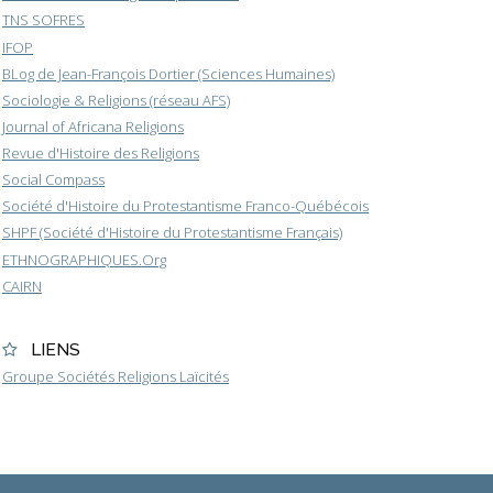
TNS SOFRES
IFOP
BLog de Jean-François Dortier (Sciences Humaines)
Sociologie & Religions (réseau AFS)
Journal of Africana Religions
Revue d'Histoire des Religions
Social Compass
Société d'Histoire du Protestantisme Franco-Québécois
SHPF (Société d'Histoire du Protestantisme Français)
ETHNOGRAPHIQUES.Org
CAIRN
LIENS
Groupe Sociétés Religions Laïcités