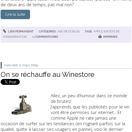
de deux ans de temps
, pas mal non?
Lire la suite
LIEN PERMANENT
CATÉGORIES :
ABC DE CE BLOG
TAGS :
APPLE
,
SOCIÉTÉ DE
CONSOMMATION
12
COMMENTAIRES
IMPRIMER
mercredi 11
mars 2009
On se réchauffe au Winestore
Allez, un peu d’humour dans ce monde
de brutes!
J’apprends que les publicités pour le vin
vont être permises sur internet... Et
comme Apple ne rate jamais une
occasion de surfer sur les tendances (en rognant parfois sur la
qualité, quitte à laisser ses usagers en panne), voici le dernier