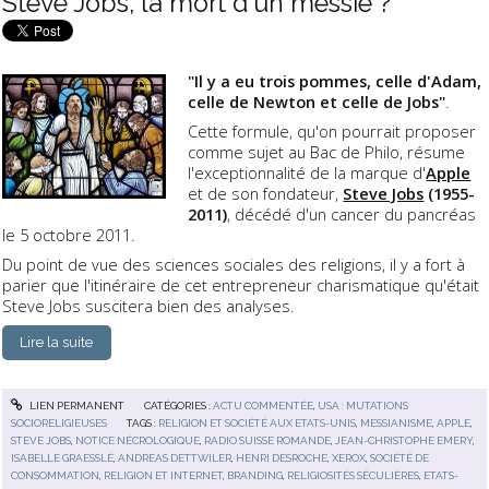
Steve Jobs, la mort d'un messie ?
"Il y a eu trois pommes, celle d'Adam,
celle de Newton et celle de Jobs"
.
Cette formule, qu'on pourrait proposer
comme sujet au Bac de Philo, résume
l'exceptionnalité de la marque d'
Apple
et de son fondateur,
Steve Jobs
(1955-
2011)
, décédé d'un cancer du pancréas
le 5 octobre 2011.
Du point de vue des sciences sociales des religions, il y a fort à
parier que l'itinéraire de cet entrepreneur charismatique qu'était
Steve Jobs suscitera bien des analyses.
Lire la suite
LIEN PERMANENT
CATÉGORIES :
ACTU COMMENTÉE
,
USA : MUTATIONS
SOCIORELIGIEUSES
TAGS :
RELIGION ET SOCIÉTÉ AUX ETATS-UNIS
,
MESSIANISME
,
APPLE
,
STEVE JOBS
,
NOTICE NÉCROLOGIQUE
,
RADIO SUISSE ROMANDE
,
JEAN-CHRISTOPHE EMERY
,
ISABELLE GRAESSLÉ
,
ANDREAS DETTWILER
,
HENRI DESROCHE
,
XEROX
,
SOCIÉTÉ DE
CONSOMMATION
,
RELIGION ET INTERNET
,
BRANDING
,
RELIGIOSITÉS SÉCULIÈRES
,
ETATS-