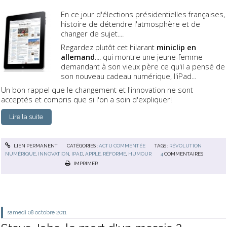
En ce jour d'élections présidentielles françaises,
histoire de détendre l'atmosphère et de
changer de sujet....
Regardez plutôt cet hilarant
miniclip en
allemand
.... qui montre une jeune-femme
demandant à son vieux père ce qu'il a pensé de
son nouveau cadeau numérique, l'iPad...
Un bon rappel que le changement et l'innovation ne sont
acceptés et compris que si l'on a soin d'expliquer!
Lire la suite
LIEN PERMANENT
CATÉGORIES :
ACTU COMMENTÉE
TAGS :
RÉVOLUTION
NUMÉRIQUE
,
INNOVATION
,
IPAD
,
APPLE
,
RÉFORME
,
HUMOUR
4
COMMENTAIRES
IMPRIMER
samedi 08
octobre 2011