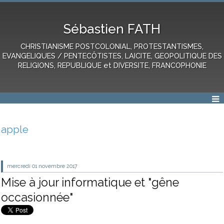
Sébastien FATH
CHRISTIANISME POSTCOLONIAL, PROTESTANTISMES,
EVANGELIQUES / PENTECÔTISTES, LAICITE, GEOPOLITIQUE DES
RELIGIONS, REPUBLIQUE et DIVERSITE, FRANCOPHONIE
apple
mercredi 01
novembre 2017
Mise à jour informatique et "gêne
occasionnée"