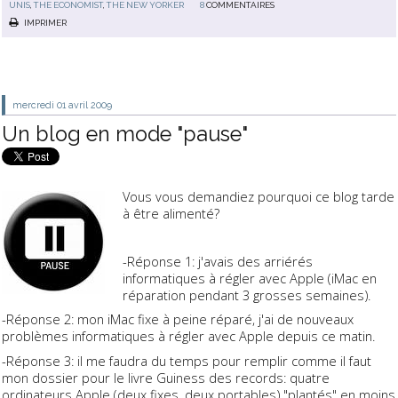
UNIS
,
THE ECONOMIST
,
THE NEW YORKER
8
COMMENTAIRES
IMPRIMER
mercredi 01
avril 2009
Un blog en mode "pause"
Vous vous demandiez pourquoi ce blog tarde
à être alimenté?
-Réponse 1:
j'avais des arriérés
informatiques à régler avec Apple (iMac en
réparation pendant 3 grosses semaines).
-Réponse 2:
mon iMac fixe à peine réparé, j'ai de nouveaux
problèmes informatiques à régler avec Apple depuis ce matin.
-Réponse 3:
il me faudra du temps pour remplir comme il faut
mon dossier pour le livre
Guiness des records
:
quatre
ordinateurs Apple (deux fixes, deux portables) "plantés" en moins