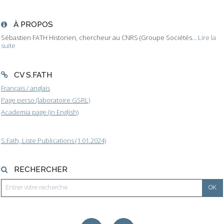
À PROPOS
Sébastien FATH Historien, chercheur au CNRS (Groupe Sociétés...
Lire la
suite
CV S.FATH
Français / anglais
Page perso (laboratoire GSRL)
Academia page (in English)
S.Fath, Liste Publications (1.01.2024)
RECHERCHER