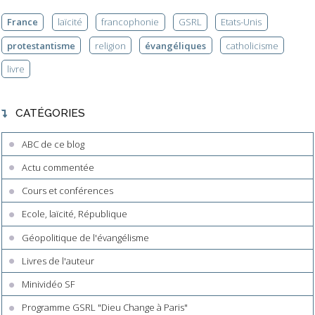
France
laïcité
francophonie
GSRL
Etats-Unis
protestantisme
religion
évangéliques
catholicisme
livre
CATÉGORIES
ABC de ce blog
Actu commentée
Cours et conférences
Ecole, laïcité, République
Géopolitique de l'évangélisme
Livres de l'auteur
Minividéo SF
Programme GSRL "Dieu Change à Paris"