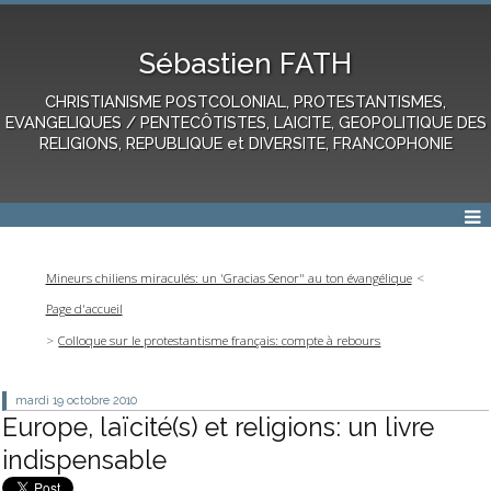
Sébastien FATH
CHRISTIANISME POSTCOLONIAL, PROTESTANTISMES,
EVANGELIQUES / PENTECÔTISTES, LAICITE, GEOPOLITIQUE DES
RELIGIONS, REPUBLIQUE et DIVERSITE, FRANCOPHONIE
Mineurs chiliens miraculés: un 'Gracias Senor" au ton évangélique
Page d'accueil
Colloque sur le protestantisme français: compte à rebours
mardi 19
octobre 2010
Europe, laïcité(s) et religions: un livre
indispensable