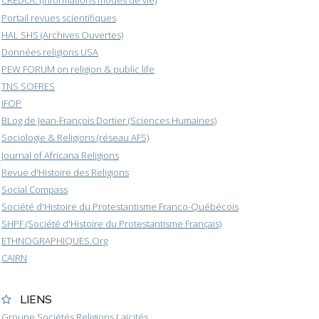
CREDOC (Informations modes de vie)
Portail revues scientifiques
HAL SHS (Archives Ouvertes)
Données religions USA
PEW FORUM on religion & public life
TNS SOFRES
IFOP
BLog de Jean-François Dortier (Sciences Humaines)
Sociologie & Religions (réseau AFS)
Journal of Africana Religions
Revue d'Histoire des Religions
Social Compass
Société d'Histoire du Protestantisme Franco-Québécois
SHPF (Société d'Histoire du Protestantisme Français)
ETHNOGRAPHIQUES.Org
CAIRN
LIENS
Groupe Sociétés Religions Laïcités