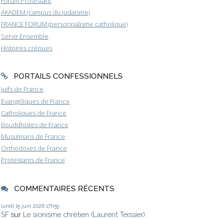
Forum Protestant
AKADEM (campus du judaïsme)
FRANCE FORUM (personnalisme catholique)
Servir Ensemble
Histoires crépues
PORTAILS CONFESSIONNELS
Juifs de France
Evangéliques de France
Catholiques de France
Bouddhistes de France
Musulmans de France
Orthodoxes de France
Protestants de France
COMMENTAIRES RÉCENTS
lundi 15
juin 2026
17h55
SF
sur
Le sionisme chrétien (Laurent Teissier)