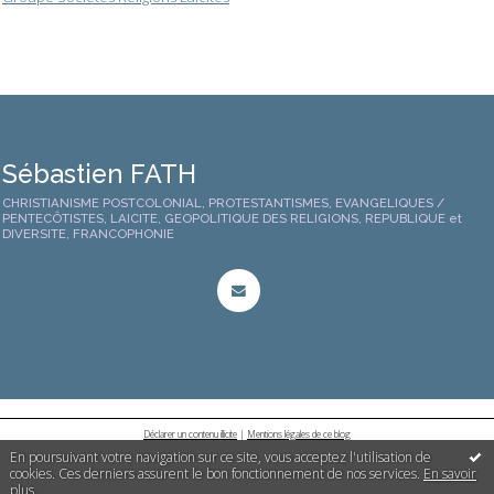
Sébastien FATH
CHRISTIANISME POSTCOLONIAL, PROTESTANTISMES, EVANGELIQUES /
PENTECÔTISTES, LAICITE, GEOPOLITIQUE DES RELIGIONS, REPUBLIQUE et
DIVERSITE, FRANCOPHONIE
Déclarer un contenu illicite
|
Mentions légales de ce blog
En poursuivant votre navigation sur ce site, vous acceptez l'utilisation de
cookies. Ces derniers assurent le bon fonctionnement de nos services.
En savoir
plus
.