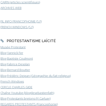
CAIRN (articles scientifiques)
ARCHIVES WEB
FIL INFO FRANCOPHONIE (S.F)
FRENCH WINDOWS (S.F)
PROTESTANTISME LAÏCITÉ
Musée Protestant
Blog Yannick Fer
Blog Baptiste Coulmont
Blog Fabrice Desplan
Blog Bernard Boutter
Blog Frédéric Dejean (Géographie du fait religieux)
French Windows
CERCLE CHARLES GIDE
Chaîne Youtube (blogdesebastienfath)
Blog Protestants bretons (JY.Carluer)
REGARDS PROTESTANTS (Francophonie)