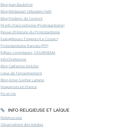
Blog Jean Baubérot
Blog Médiapart Sébastien Fath
Blog Frederic de Coninck
Fil-info Francophonie (Protestantisme)
Revue d'Histoire du Protestantisme
Evangéliques Tziganes (Le Cossec)
Protestantisme français (FPF)
Eglises congolaises, CASARHEMA
InfoChrétienne
Blog Catherine Kintzler
Ligue de l'enseignement
Blog Anne-Sophie Lamine
Huguenots en France
Foi et Vie
INFO RELIGIEUSE ET LAÏQUE
Religioscope
Observatoire des médias