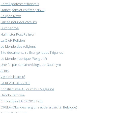
Portail protestant français
France, faits et chiffres (INSEE)
Religion News
Laïcité pour éducateurs
Europanova
HuffingtonPost Religion
La Croix Religion
Le Monde des religions
Site documentaire Evangéliques Tziganes
Le Monde (rubrique "Religion")
Une foi par semaine (blog I. de Gaulmyn)
AFRIK
Vigie de la laïcité
LA REVUE DESSINEE
Christianisme Aujourd'hui Magazine
Hebdo Réforme
Chroniques LA CROIX S.Fath
ORELA (Obs. des religions et de la Laïcité, Belgique)