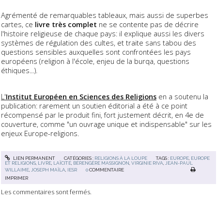
Agrémenté de remarquables tableaux, mais aussi de superbes
cartes, ce
livre très complet
ne se contente pas de décrire
l'histoire religieuse de chaque pays: il explique aussi les divers
systèmes de régulation des cultes, et traite sans tabou des
questions sensibles auxquelles sont confrontées les pays
européens (religion à l'école, enjeu de la burqa, questions
éthiques...).
L'
Institut Européen en Sciences des Religions
en a soutenu la
publication: rarement un soutien éditorial a été à ce point
récompensé par le produit fini, fort justement décrit, en 4e de
couverture, comme "un ouvrage unique et indispensable" sur les
enjeux Europe-religions.
LIEN PERMANENT
CATÉGORIES :
RELIGIONS À LA LOUPE
TAGS :
EUROPE
,
EUROPE
ET RELIGIONS
,
LIVRE
,
LAÏCITÉ
,
BÉRENGÈRE MASSIGNON
,
VIRGINIE RIVA
,
JEAN-PAUL
WILLAIME
,
JOSEPH MAÏLA
,
IESR
0
COMMENTAIRE
IMPRIMER
Les commentaires sont fermés.