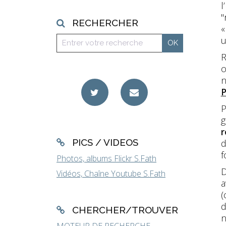
l
"
RECHERCHER
«
u
R
o
n
P
P
g
r
PICS / VIDEOS
d
f
Photos, albums Flickr S.Fath
D
Vidéos, Chaîne Youtube S.Fath
a
(
d
CHERCHER/TROUVER
n