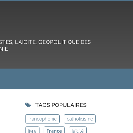
ES, LAICITE, GEOPOLITIQUE DES
NIE
TAGS POPULAIRES
francophonie
catholicisme
livre
France
laïcité