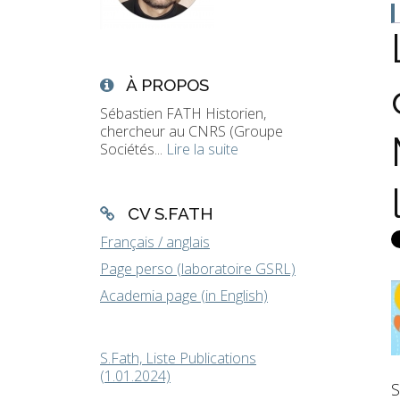
À PROPOS
Sébastien FATH Historien,
chercheur au CNRS (Groupe
Sociétés...
Lire la suite
CV S.FATH
Français / anglais
Page perso (laboratoire GSRL)
Academia page (in English)
S.Fath, Liste Publications
(1.01.2024)
S