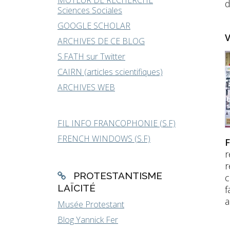
MOTEUR DE RECHERCHE
d
Sciences Sociales
GOOGLE SCHOLAR
V
ARCHIVES DE CE BLOG
S.FATH sur Twitter
CAIRN (articles scientifiques)
ARCHIVES WEB
FIL INFO FRANCOPHONIE (S.F)
FRENCH WINDOWS (S.F)
F
r
r
PROTESTANTISME
c
LAÏCITÉ
f
a
Musée Protestant
Blog Yannick Fer