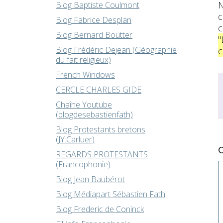
N
Blog Baptiste Coulmont
c
Blog Fabrice Desplan
c
Blog Bernard Boutter
"
Blog Frédéric Dejean (Géographie
c
du fait religieux)
French Windows
CERCLE CHARLES GIDE
Chaîne Youtube
(blogdesebastienfath)
Blog Protestants bretons
(JY.Carluer)
REGARDS PROTESTANTS
(Francophonie)
Blog Jean Baubérot
Blog Médiapart Sébastien Fath
Blog Frederic de Coninck