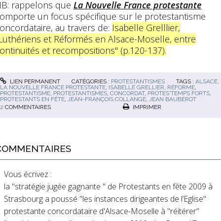
B: rappelons que
La Nouvelle France protestante
omporte un focus spécifique sur le protestantisme
oncordataire, au travers de:
Isabelle Grelllier,
Luthériens et Réformés en Alsace-Moselle, entre
ontinuités et recompositions" (p.120-137).
LIEN PERMANENT
CATÉGORIES :
PROTESTANTISMES
TAGS :
ALSACE
,
LA NOUVELLE FRANCE PROTESTANTE
,
ISABELLE GRELLIER
,
RÉFORME
,
PROTESTANTISME
,
PROTESTANTISMES
,
CONCORDAT
,
PROTES'TEMPS FORTS
,
PROTESTANTS EN FÊTE
,
JEAN-FRANÇOIS COLLANGE
,
JEAN BAUBÉROT
2
COMMENTAIRES
IMPRIMER
COMMENTAIRES
Vous écrivez :
la "stratégie jugée gagnante " de Protestants en fête 2009 à
Strasbourg a poussé "les instances dirigeantes de l’Eglise"
protestante concordataire d'Alsace-Moselle à "réitérer"