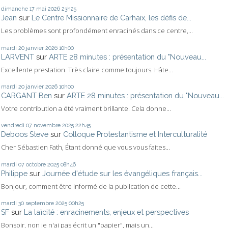
dimanche 17
mai 2026
23h25
Jean
sur
Le Centre Missionnaire de Carhaix, les défis de...
Les problèmes sont profondément enracinés dans ce centre,...
mardi 20
janvier 2026
10h00
LARVENT
sur
ARTE 28 minutes : présentation du "Nouveau...
Excellente prestation. Très claire comme toujours. Hâte...
mardi 20
janvier 2026
10h00
CARGANT Ben
sur
ARTE 28 minutes : présentation du "Nouveau...
Votre contribution a été vraiment brillante. Cela donne...
vendredi 07
novembre 2025
22h45
Deboos Steve
sur
Colloque Protestantisme et Interculturalité
Cher Sébastien Fath, Étant donné que vous vous faites...
mardi 07
octobre 2025
08h46
Philippe
sur
Journée d'étude sur les évangéliques français...
Bonjour, comment être informé de la publication de cette...
mardi 30
septembre 2025
00h25
SF
sur
La laïcité : enracinements, enjeux et perspectives
Bonsoir, non je n'ai pas écrit un "papier", mais un...