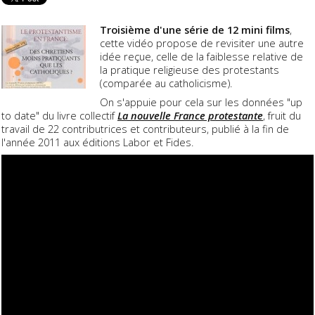
Troisième d'une série de 12 mini films
,
cette vidéo propose de revisiter une autre
idée reçue, celle de la faiblesse relative de
la pratique religieuse des protestants
(comparée au catholicisme).
On s'appuie pour cela sur les données "up
to date" du livre collectif
La nouvelle France protestante
, fruit du
travail de 22 contributrices et contributeurs, publié à la fin de
l'année 2011 aux éditions Labor et Fides.