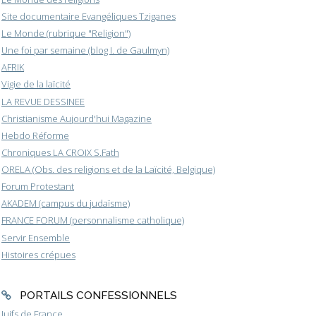
Site documentaire Evangéliques Tziganes
Le Monde (rubrique "Religion")
Une foi par semaine (blog I. de Gaulmyn)
AFRIK
Vigie de la laïcité
LA REVUE DESSINEE
Christianisme Aujourd'hui Magazine
Hebdo Réforme
Chroniques LA CROIX S.Fath
ORELA (Obs. des religions et de la Laïcité, Belgique)
Forum Protestant
AKADEM (campus du judaïsme)
FRANCE FORUM (personnalisme catholique)
Servir Ensemble
Histoires crépues
PORTAILS CONFESSIONNELS
Juifs de France