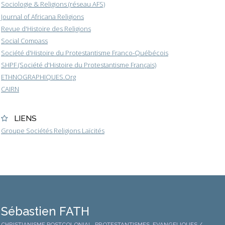
Sociologie & Religions (réseau AFS)
Journal of Africana Religions
Revue d'Histoire des Religions
Social Compass
Société d'Histoire du Protestantisme Franco-Québécois
SHPF (Société d'Histoire du Protestantisme Français)
ETHNOGRAPHIQUES.Org
CAIRN
LIENS
Groupe Sociétés Religions Laïcités
Sébastien FATH
CHRISTIANISME POSTCOLONIAL, PROTESTANTISMES, EVANGELIQUES /