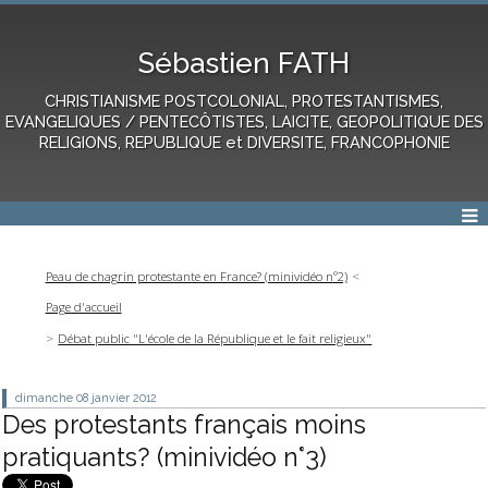
Sébastien FATH
CHRISTIANISME POSTCOLONIAL, PROTESTANTISMES,
EVANGELIQUES / PENTECÔTISTES, LAICITE, GEOPOLITIQUE DES
RELIGIONS, REPUBLIQUE et DIVERSITE, FRANCOPHONIE
Peau de chagrin protestante en France? (minividéo n°2)
Page d'accueil
Débat public "L'école de la République et le fait religieux"
dimanche 08
janvier 2012
Des protestants français moins
pratiquants? (minividéo n°3)