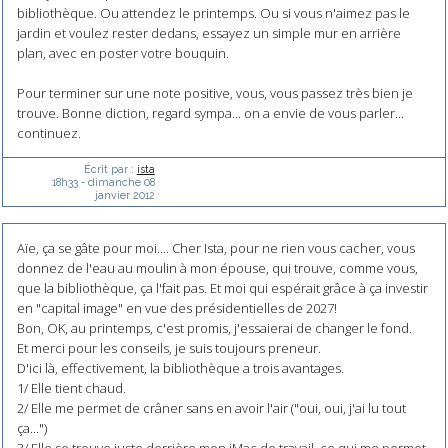
bibliothèque. Ou attendez le printemps. Ou si vous n'aimez pas le
jardin et voulez rester dedans, essayez un simple mur en arrière
plan, avec en poster votre bouquin.
Pour terminer sur une note positive, vous, vous passez très bien je
trouve. Bonne diction, regard sympa... on a envie de vous parler...
continuez.
Écrit par :
ista
18h33
-
dimanche 08
janvier 2012
Aïe, ça se gâte pour moi.... Cher Ista, pour ne rien vous cacher, vous
donnez de l'eau au moulin à mon épouse, qui trouve, comme vous,
que la bibliothèque, ça l'fait pas. Et moi qui espérait grâce à ça investir
en "capital image" en vue des présidentielles de 2027!
Bon, OK, au printemps, c'est promis, j'essaierai de changer le fond.
Et merci pour les conseils, je suis toujours preneur.
D'ici là, effectivement, la bibliothèque a trois avantages.
1/ Elle tient chaud.
2/ Elle me permet de crâner sans en avoir l'air ("oui, oui, j'ai lu tout
ça...")
3/ Elle se trouve juste derrière mon iMac de travail, ce qui me permet