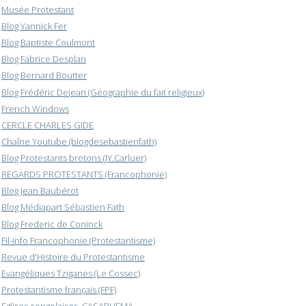
Musée Protestant
Blog Yannick Fer
Blog Baptiste Coulmont
Blog Fabrice Desplan
Blog Bernard Boutter
Blog Frédéric Dejean (Géographie du fait religieux)
French Windows
CERCLE CHARLES GIDE
Chaîne Youtube (blogdesebastienfath)
Blog Protestants bretons (JY.Carluer)
REGARDS PROTESTANTS (Francophonie)
Blog Jean Baubérot
Blog Médiapart Sébastien Fath
Blog Frederic de Coninck
Fil-info Francophonie (Protestantisme)
Revue d'Histoire du Protestantisme
Evangéliques Tziganes (Le Cossec)
Protestantisme français (FPF)