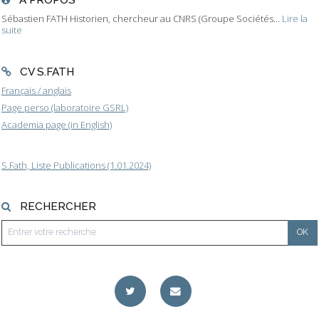
Sébastien FATH Historien, chercheur au CNRS (Groupe Sociétés...
Lire la
suite
CV S.FATH
Français / anglais
Page perso (laboratoire GSRL)
Academia page (in English)
S.Fath, Liste Publications (1.01.2024)
RECHERCHER