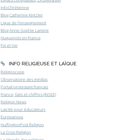
Eglises congolaises, CASARHEMA
InfoChrétienne
Blog Catherine Kintzler
Ligue de l'enseignement
Blog Anne-Sophie Lamine
Huguenots en France
Foi et Vie
INFO RELIGIEUSE ET LAÏQUE
Religioscope
Observatoire des médias
Portail protestant français
France, faits et chiffres (INSEE)
Religion News
Laïcité pour éducateurs
Europanova
HuffingtonPost Religion
La Croix Religion
Le Monde des religions