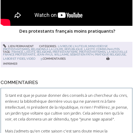
Des protestants français moins pratiquants?
LIEN PERMANENT
CATÉGORIES :
LIVRES DE L'AUTEUR
,
MINIVIDÉO SF
,
PROTESTANTISMES
,
RELIGIONS À LA LOUPE
,
RÉPUBLIQUE, LAÏCITÉ, COMMUNAUTÉS
TAGS :
FRANCE
,
LAÏCITÉ
,
RELIGIONS
,
PROTESTANTISME
,
PROTESTANTISMES
,
LA NOUVELLE
FRANCE PROTESTANTE
,
JEAN-PAUL WILLAIME
,
SÉBASTIEN FATH
,
PRATIQUE RELIGIEUSE
,
LABOR ET FIDES
,
VIDÉO
5
COMMENTAIRES
IMPRIMER
COMMENTAIRES
Si tant est que je puisse donner des conseils à un chercheur du cnrs,
enlevez la bibliothèque derrière vous qui ne parvient ni à faire
intellectuel, ni président de la république, ni rien ! Préférez, je pense,
un jardin type voltaire qui cultive son jardin. Cela aèrera rien qu'à le
voir, et cela donnera un air détendu, type "jeune sage apaisé".
Mais j'admets qu'en cette saison c'est sans doute mieux la