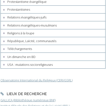
Protestantisme évangélique
Protestantismes
Relations évangéliques-juifs
Relations évangéliques-musulmans
Religions à la loupe
République, Laïcité, communautés
Téléchargements
Un dimanche en BD
USA : mutations socioreligieuses
Observatoire International du Religieux (CERI/GSRL)
LIEUX DE RECHERCHE
GALLICA (Bibliothèque numérique BNF)
Institut d'Etude des Religions et de la Laïcité (IREL)