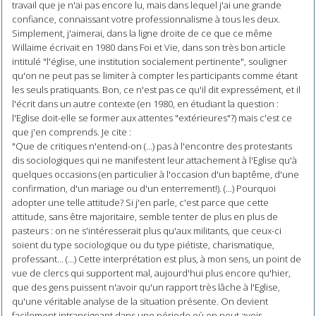
travail que je n'ai pas encore lu, mais dans lequel j'ai une grande
confiance, connaissant votre professionnalisme à tous les deux.
Simplement, j'aimerai, dans la ligne droite de ce que ce même
Willaime écrivait en 1980 dans Foi et Vie, dans son très bon article
intitulé "l'église, une institution socialement pertinente", souligner
qu'on ne peut pas se limiter à compter les participants comme étant
les seuls pratiquants. Bon, ce n'est pas ce qu'il dit expressément, et il
l'écrit dans un autre contexte (en 1980, en étudiant la question :
l'Eglise doit-elle se former aux attentes "extérieures"?) mais c'est ce
que j'en comprends. Je cite :
"Que de critiques n'entend-on (...) pas à l'encontre des protestants
dis sociologiques qui ne manifestent leur attachement à l'Eglise qu'à
quelques occasions (en particulier à l'occasion d'un baptême, d'une
confirmation, d'un mariage ou d'un enterrement!). (...) Pourquoi
adopter une telle attitude? Si j'en parle, c'est parce que cette
attitude, sans être majoritaire, semble tenter de plus en plus de
pasteurs : on ne s'intéresserait plus qu'aux militants, que ceux-ci
soient du type sociologique ou du type piétiste, charismatique,
professant... (...) Cette interprétation est plus, à mon sens, un point de
vue de clercs qui supportent mal, aujourd'hui plus encore qu'hier,
que des gens puissent n'avoir qu'un rapport très lâche à l'Eglise,
qu'une véritable analyse de la situation présente. On devient
facilement intransigeant dans une période où on peut avoir