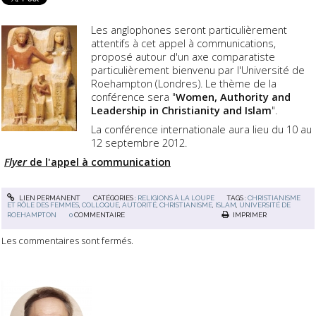
Les anglophones seront particulièrement
attentifs à cet appel à communications,
proposé autour d'un axe comparatiste
particulièrement bienvenu par l'Université de
Roehampton (Londres). Le thème de la
conférence sera "
Women, Authority and
Leadership in Christianity and Islam
".
La conférence internationale aura lieu du 10 au
12 septembre 2012.
Flyer
de l'appel à communication
LIEN PERMANENT
CATÉGORIES :
RELIGIONS À LA LOUPE
TAGS :
CHRISTIANISME
ET RÔLE DES FEMMES
,
COLLOQUE
,
AUTORITÉ
,
CHRISTIANISME
,
ISLAM
,
UNIVERSITÉ DE
ROEHAMPTON
0
COMMENTAIRE
IMPRIMER
Les commentaires sont fermés.