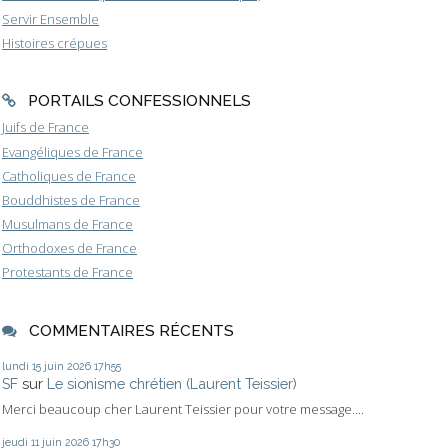
Servir Ensemble
Histoires crépues
PORTAILS CONFESSIONNELS
Juifs de France
Evangéliques de France
Catholiques de France
Bouddhistes de France
Musulmans de France
Orthodoxes de France
Protestants de France
COMMENTAIRES RÉCENTS
lundi 15
juin 2026
17h55
SF
sur
Le sionisme chrétien (Laurent Teissier)
Merci beaucoup cher Laurent Teissier pour votre message....
jeudi 11
juin 2026
17h30