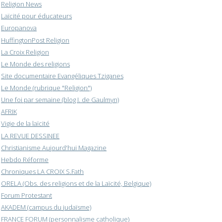
Religion News
Laïcité pour éducateurs
Europanova
HuffingtonPost Religion
La Croix Religion
Le Monde des religions
Site documentaire Evangéliques Tziganes
Le Monde (rubrique "Religion")
Une foi par semaine (blog I. de Gaulmyn)
AFRIK
Vigie de la laïcité
LA REVUE DESSINEE
Christianisme Aujourd'hui Magazine
Hebdo Réforme
Chroniques LA CROIX S.Fath
ORELA (Obs. des religions et de la Laïcité, Belgique)
Forum Protestant
AKADEM (campus du judaïsme)
FRANCE FORUM (personnalisme catholique)