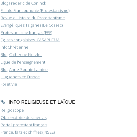
Blog Frederic de Coninck
Fil-info Francophonie (Protestantisme)
Revue d'Histoire du Protestantisme
Evangéliques Tziganes (Le Cossec)
Protestantisme français (FPF)
Eglises congolaises, CASARHEMA
InfoChrétienne
Blog Catherine Kintzler
Ligue de l'enseignement
Blog Anne-Sophie Lamine
Huguenots en France
Foi et Vie
INFO RELIGIEUSE ET LAÏQUE
Religioscope
Observatoire des médias
Portail protestant français
France, faits et chiffres (INSEE)