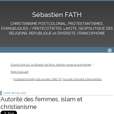
Sébastien FATH
CHRISTIANISME POSTCOLONIAL, PROTESTANTISMES,
EVANGELIQUES / PENTECÔTISTES, LAICITE, GEOPOLITIQUE DES
RELIGIONS, REPUBLIQUE et DIVERSITE, FRANCOPHONIE
Grand livre sur la Mission de Paris: édition revue et augmentée
Page d'accueil
Protestantisme(s) des années 1960-70, journée d'études à Montpellier
lundi 28
mai 2012
Autorité des femmes, islam et
christianisme