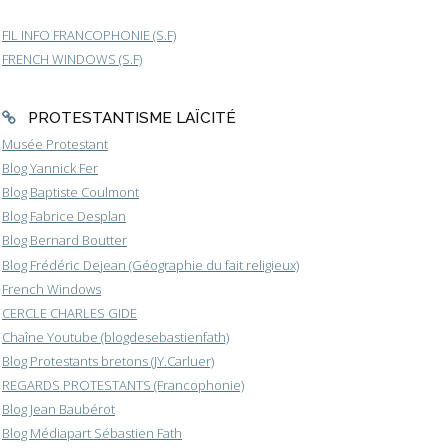
FIL INFO FRANCOPHONIE (S.F)
FRENCH WINDOWS (S.F)
PROTESTANTISME LAÏCITÉ
Musée Protestant
Blog Yannick Fer
Blog Baptiste Coulmont
Blog Fabrice Desplan
Blog Bernard Boutter
Blog Frédéric Dejean (Géographie du fait religieux)
French Windows
CERCLE CHARLES GIDE
Chaîne Youtube (blogdesebastienfath)
Blog Protestants bretons (JY.Carluer)
REGARDS PROTESTANTS (Francophonie)
Blog Jean Baubérot
Blog Médiapart Sébastien Fath