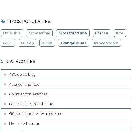
TAGS POPULAIRES
Etats-Unis
catholicisme
protestantisme
France
livre
GSRL
religion
laïcité
évangéliques
francophonie
CATÉGORIES
ABC de ce blog
Actu commentée
Cours et conférences
Ecole, laïcité, République
Géopolitique de l'évangélisme
Livres de l'auteur