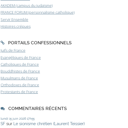
AKADEM (campus du judaïsme)
FRANCE FORUM (personnalisme catholique)
Servir Ensemble
Histoires crépues
PORTAILS CONFESSIONNELS
Juifs de France
Evangéliques de France
Catholiques de France
Bouddhistes de France
Musulmans de France
Orthodoxes de France
Protestants de France
COMMENTAIRES RÉCENTS
lundi 15
juin 2026
17h55
SF
sur
Le sionisme chrétien (Laurent Teissier)