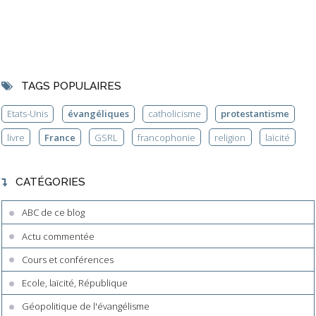
TAGS POPULAIRES
Etats-Unis
évangéliques
catholicisme
protestantisme
livre
France
GSRL
francophonie
religion
laïcité
CATÉGORIES
ABC de ce blog
Actu commentée
Cours et conférences
Ecole, laïcité, République
Géopolitique de l'évangélisme