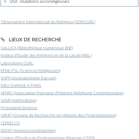
USA : mutations socioreligieuses
Observatoire International du Religieux (CERI/GSRL)
LIEUX DE RECHERCHE
GALLICA (Bibliothèque numérique BNF)
Institut d'Etude des Religions et de la Laïcité (IREL)
Laboratoire GSRL
EPHE-PSL (Sciences Religieuses)
SHPF (protestantisme français)
DIEU CHANGE A PARIS
AFHRC (Association Française d'Histoire Religieuse Contemporaine)
SEMF (méthodisme)
Protestants bretons
GRHP (Groupe de Recherche en Histoire des Protestantismes)
CEFRELCO
DEFAP (missions protestantes)
Centre d'Etudes du Protestantisme Béarnais (CEPB)