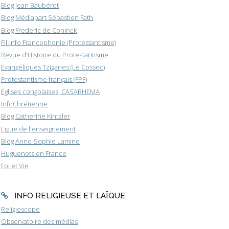
Blog Jean Baubérot
Blog Médiapart Sébastien Fath
Blog Frederic de Coninck
Fil-info Francophonie (Protestantisme)
Revue d'Histoire du Protestantisme
Evangéliques Tziganes (Le Cossec)
Protestantisme français (FPF)
Eglises congolaises, CASARHEMA
InfoChrétienne
Blog Catherine Kintzler
Ligue de l'enseignement
Blog Anne-Sophie Lamine
Huguenots en France
Foi et Vie
INFO RELIGIEUSE ET LAÏQUE
Religioscope
Observatoire des médias