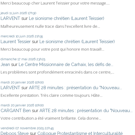
Merci beaucoup cher Laurent Teissier pour votre message....
jeudi 11
juin 2026
17h30
LARVENT
sur
Le sionisme chrétien (Laurent Teissier)
Malheureusement nulle trace dans l'excellent livre de...
mercredi 10
juin 2026
21h35
Laurent Tessier
sur
Le sionisme chrétien (Laurent Teissier)
Merci beaucoup pour votre post qui honore mon travail!...
dimanche 17
mai 2026
23h25
Jean
sur
Le Centre Missionnaire de Carhaix, les défis de...
Les problèmes sont profondément enracinés dans ce centre,...
mardi 20
janvier 2026
10h00
LARVENT
sur
ARTE 28 minutes : présentation du "Nouveau...
Excellente prestation. Très claire comme toujours. Hâte...
mardi 20
janvier 2026
10h00
CARGANT Ben
sur
ARTE 28 minutes : présentation du "Nouveau...
Votre contribution a été vraiment brillante. Cela donne...
vendredi 07
novembre 2025
22h45
Deboos Steve
sur
Colloque Protestantisme et Interculturalité