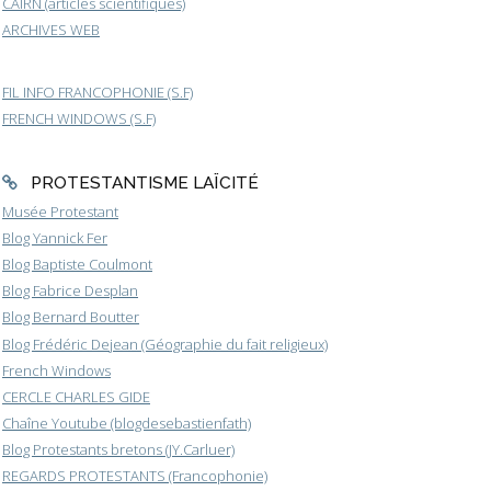
CAIRN (articles scientifiques)
ARCHIVES WEB
FIL INFO FRANCOPHONIE (S.F)
FRENCH WINDOWS (S.F)
PROTESTANTISME LAÏCITÉ
Musée Protestant
Blog Yannick Fer
Blog Baptiste Coulmont
Blog Fabrice Desplan
Blog Bernard Boutter
Blog Frédéric Dejean (Géographie du fait religieux)
French Windows
CERCLE CHARLES GIDE
Chaîne Youtube (blogdesebastienfath)
Blog Protestants bretons (JY.Carluer)
REGARDS PROTESTANTS (Francophonie)