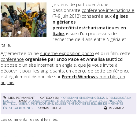
Je viens de participer à une
passionnante
conférence internationale
(7-9 juin 2012) consacrée aux
églises
nigérianes
pentecôtistes/charismatiques en
Italie
, issue d'un processus de
recherche de 4 ans entre Nigéria et
Italie.
Agrémentée d'une
superbe exposition photo
et d'un film, cette
conférence
organisée par Enzo Pace et Annalisa Butticci
dispose d'un site internet, en anglais, que je vous invite à
découvrir; pour les anglicisants, un aperçu de cette conférence
est également disponible sur
French Windows
, mon blog en
anglais
.
LIEN PERMANENT
CATÉGORIES :
PROTESTANTISME ÉVANGÉLIQUE
,
RELIGIONS À LA
LOUPE
TAGS :
PADOUE
,
UNIVERSITÉ DE PADOUE
,
ITALIE
,
ENZO PACE
,
ANNALISA
BUTTICCI
,
NIGÉRIA
,
PENTECÔTISME
,
ÉGLISES PENTECÔTISTES
,
ÉGLISES DE MIGRANTS
,
ÉGLISES AFRICAINES
0
COMMENTAIRE
IMPRIMER
Les commentaires sont fermés.