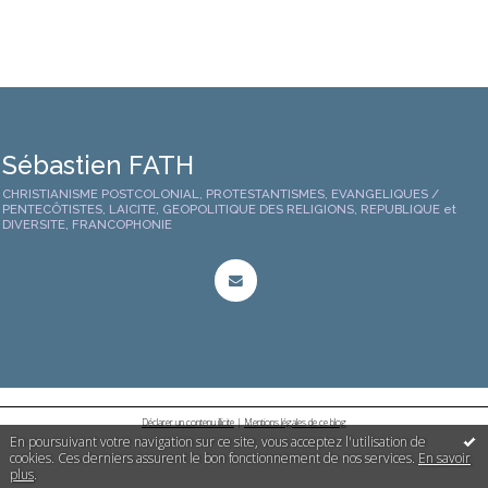
Sébastien FATH
CHRISTIANISME POSTCOLONIAL, PROTESTANTISMES, EVANGELIQUES /
PENTECÔTISTES, LAICITE, GEOPOLITIQUE DES RELIGIONS, REPUBLIQUE et
DIVERSITE, FRANCOPHONIE
Déclarer un contenu illicite
|
Mentions légales de ce blog
En poursuivant votre navigation sur ce site, vous acceptez l'utilisation de
cookies. Ces derniers assurent le bon fonctionnement de nos services.
En savoir
plus
.