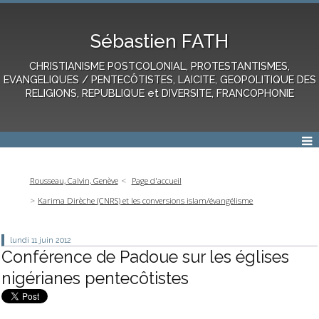
Sébastien FATH
CHRISTIANISME POSTCOLONIAL, PROTESTANTISMES,
EVANGELIQUES / PENTECÔTISTES, LAICITE, GEOPOLITIQUE DES
RELIGIONS, REPUBLIQUE et DIVERSITE, FRANCOPHONIE
Rousseau, Calvin, Genève
Page d'accueil
Karima Dirèche (CNRS) et les conversions islam/évangélisme
lundi 11
juin 2012
Conférence de Padoue sur les églises
nigérianes pentecôtistes