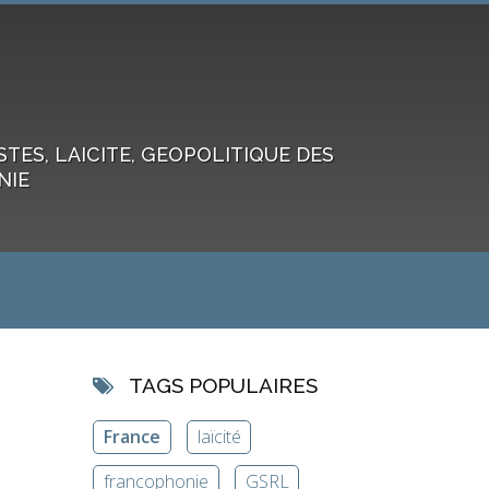
ES, LAICITE, GEOPOLITIQUE DES
NIE
TAGS POPULAIRES
France
laïcité
francophonie
GSRL