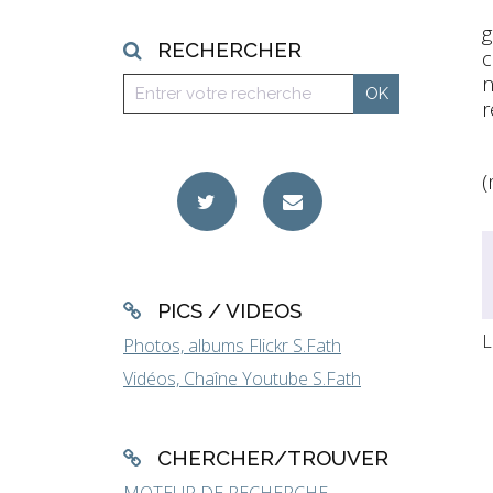
g
RECHERCHER
c
n
r
(
PICS / VIDEOS
L
Photos, albums Flickr S.Fath
Vidéos, Chaîne Youtube S.Fath
CHERCHER/TROUVER