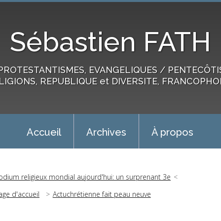
Sébastien FATH
PROTESTANTISMES, EVANGELIQUES / PENTECÔTIST
LIGIONS, REPUBLIQUE et DIVERSITE, FRANCOPHO
Accueil
Archives
À propos
odium religieux mondial aujourd'hui: un surprenant 3e
age d'accueil
Actuchrétienne fait peau neuve