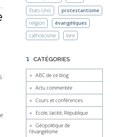
Etats-Unis
protestantisme
e
religion
évangéliques
catholicisme
livre
CATÉGORIES
ABC de ce blog
s
Actu commentée
u
Cours et conférences
Ecole, laïcité, République
e
Géopolitique de
l'évangélisme