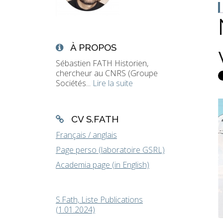
À PROPOS
Sébastien FATH Historien,
chercheur au CNRS (Groupe
Sociétés...
Lire la suite
CV S.FATH
Français / anglais
Page perso (laboratoire GSRL)
Academia page (in English)
S.Fath, Liste Publications
(1.01.2024)