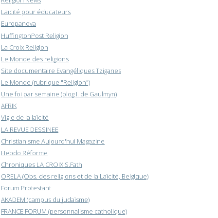
Religion News
Laïcité pour éducateurs
Europanova
HuffingtonPost Religion
La Croix Religion
Le Monde des religions
Site documentaire Evangéliques Tziganes
Le Monde (rubrique "Religion")
Une foi par semaine (blog I. de Gaulmyn)
AFRIK
Vigie de la laïcité
LA REVUE DESSINEE
Christianisme Aujourd'hui Magazine
Hebdo Réforme
Chroniques LA CROIX S.Fath
ORELA (Obs. des religions et de la Laïcité, Belgique)
Forum Protestant
AKADEM (campus du judaïsme)
FRANCE FORUM (personnalisme catholique)