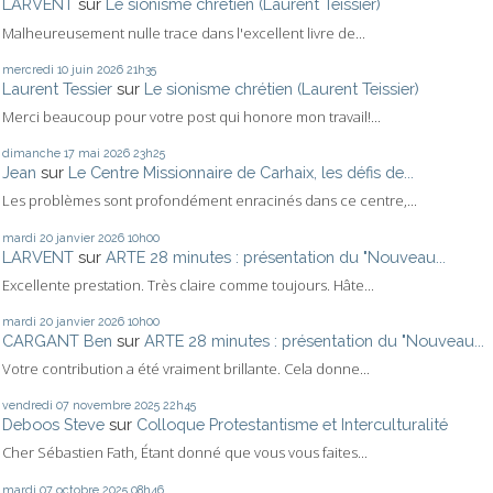
LARVENT
sur
Le sionisme chrétien (Laurent Teissier)
Malheureusement nulle trace dans l'excellent livre de...
mercredi 10
juin 2026
21h35
Laurent Tessier
sur
Le sionisme chrétien (Laurent Teissier)
Merci beaucoup pour votre post qui honore mon travail!...
dimanche 17
mai 2026
23h25
Jean
sur
Le Centre Missionnaire de Carhaix, les défis de...
Les problèmes sont profondément enracinés dans ce centre,...
mardi 20
janvier 2026
10h00
LARVENT
sur
ARTE 28 minutes : présentation du "Nouveau...
Excellente prestation. Très claire comme toujours. Hâte...
mardi 20
janvier 2026
10h00
CARGANT Ben
sur
ARTE 28 minutes : présentation du "Nouveau...
Votre contribution a été vraiment brillante. Cela donne...
vendredi 07
novembre 2025
22h45
Deboos Steve
sur
Colloque Protestantisme et Interculturalité
Cher Sébastien Fath, Étant donné que vous vous faites...
mardi 07
octobre 2025
08h46