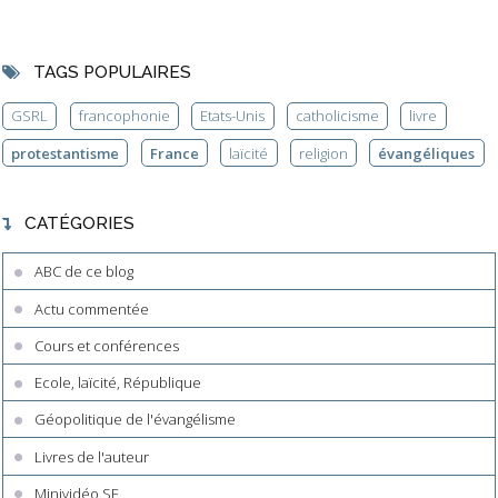
TAGS POPULAIRES
GSRL
francophonie
Etats-Unis
catholicisme
livre
protestantisme
France
laïcité
religion
évangéliques
CATÉGORIES
ABC de ce blog
Actu commentée
Cours et conférences
Ecole, laïcité, République
Géopolitique de l'évangélisme
Livres de l'auteur
Minividéo SF