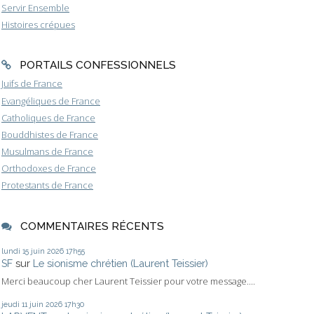
Servir Ensemble
Histoires crépues
PORTAILS CONFESSIONNELS
Juifs de France
Evangéliques de France
Catholiques de France
Bouddhistes de France
Musulmans de France
Orthodoxes de France
Protestants de France
COMMENTAIRES RÉCENTS
lundi 15
juin 2026
17h55
SF
sur
Le sionisme chrétien (Laurent Teissier)
Merci beaucoup cher Laurent Teissier pour votre message....
jeudi 11
juin 2026
17h30