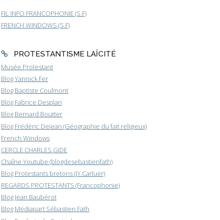
FIL INFO FRANCOPHONIE (S.F)
FRENCH WINDOWS (S.F)
PROTESTANTISME LAÏCITÉ
Musée Protestant
Blog Yannick Fer
Blog Baptiste Coulmont
Blog Fabrice Desplan
Blog Bernard Boutter
Blog Frédéric Dejean (Géographie du fait religieux)
French Windows
CERCLE CHARLES GIDE
Chaîne Youtube (blogdesebastienfath)
Blog Protestants bretons (JY.Carluer)
REGARDS PROTESTANTS (Francophonie)
Blog Jean Baubérot
Blog Médiapart Sébastien Fath