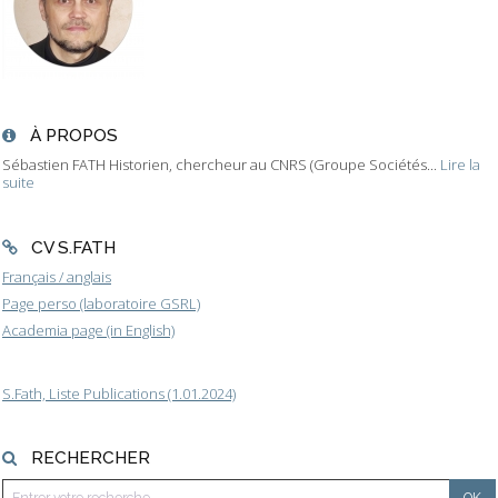
À PROPOS
Sébastien FATH Historien, chercheur au CNRS (Groupe Sociétés...
Lire la
suite
CV S.FATH
Français / anglais
Page perso (laboratoire GSRL)
Academia page (in English)
S.Fath, Liste Publications (1.01.2024)
RECHERCHER