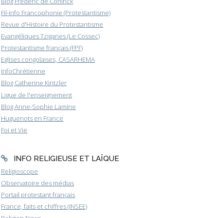
Blog Frederic de Coninck
Fil-info Francophonie (Protestantisme)
Revue d'Histoire du Protestantisme
Evangéliques Tziganes (Le Cossec)
Protestantisme français (FPF)
Eglises congolaises, CASARHEMA
InfoChrétienne
Blog Catherine Kintzler
Ligue de l'enseignement
Blog Anne-Sophie Lamine
Huguenots en France
Foi et Vie
INFO RELIGIEUSE ET LAÏQUE
Religioscope
Observatoire des médias
Portail protestant français
France, faits et chiffres (INSEE)