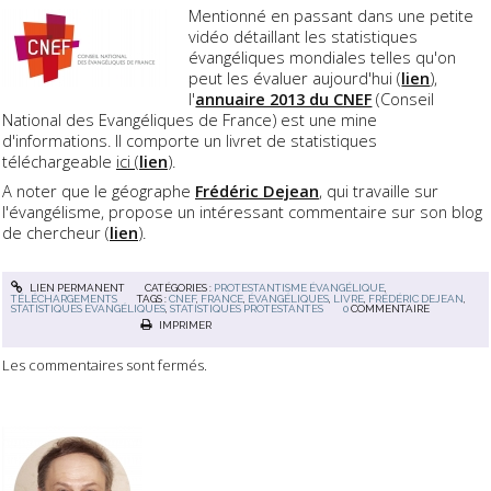
Mentionné en passant dans une petite
vidéo détaillant les statistiques
évangéliques mondiales telles qu'on
peut les évaluer aujourd'hui (
lien
),
l'
annuaire 2013 du CNEF
(Conseil
National des Evangéliques de France) est une mine
d'informations. Il comporte un livret de statistiques
téléchargeable
ici (
lien
)
.
A noter que le géographe
Frédéric Dejean
, qui travaille sur
l'évangélisme, propose un intéressant commentaire sur son blog
de chercheur (
lien
).
LIEN PERMANENT
CATÉGORIES :
PROTESTANTISME ÉVANGÉLIQUE
,
TÉLÉCHARGEMENTS
TAGS :
CNEF
,
FRANCE
,
ÉVANGÉLIQUES
,
LIVRE
,
FRÉDÉRIC DEJEAN
,
STATISTIQUES ÉVANGÉLIQUES
,
STATISTIQUES PROTESTANTES
0
COMMENTAIRE
IMPRIMER
Les commentaires sont fermés.