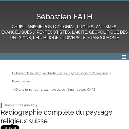
Sébastien FATH
CHRISTIANISME POSTCOLONIAL, PROTESTANTISMES,
EVANGELIQUES / PENTECÔTISTES, LAICITE, GEOPOLITIQUE DES
RELIGIONS, REPUBLIQUE et DIVERSITE, FRANCOPHONIE
Le leader de la thérapie chrétienne pour gay se saborde & s'excuse
Page d'accueil
D'une terre l'autre, exemple du patrimoine vidéo CNRS
dimanche 23
juin 2013
Radiographie complète du paysage
religieux suisse