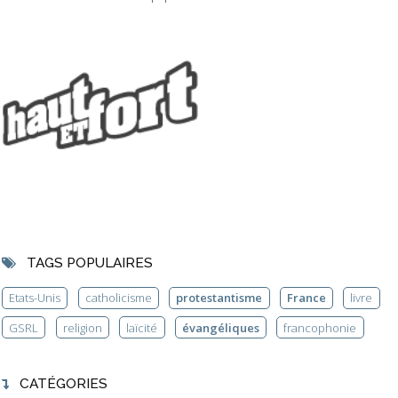
TAGS POPULAIRES
Etats-Unis
catholicisme
protestantisme
France
livre
GSRL
religion
laïcité
évangéliques
francophonie
CATÉGORIES