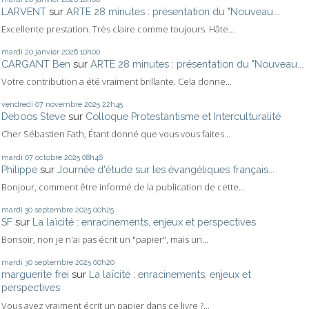
LARVENT
sur
ARTE 28 minutes : présentation du "Nouveau...
Excellente prestation. Très claire comme toujours. Hâte...
mardi 20
janvier 2026
10h00
CARGANT Ben
sur
ARTE 28 minutes : présentation du "Nouveau...
Votre contribution a été vraiment brillante. Cela donne...
vendredi 07
novembre 2025
22h45
Deboos Steve
sur
Colloque Protestantisme et Interculturalité
Cher Sébastien Fath, Étant donné que vous vous faites...
mardi 07
octobre 2025
08h46
Philippe
sur
Journée d'étude sur les évangéliques français...
Bonjour, comment être informé de la publication de cette...
mardi 30
septembre 2025
00h25
SF
sur
La laïcité : enracinements, enjeux et perspectives
Bonsoir, non je n'ai pas écrit un "papier", mais un...
mardi 30
septembre 2025
00h20
marguerite frei
sur
La laïcité : enracinements, enjeux et
perspectives
Vous avez vraiment écrit un papier dans ce livre ?...