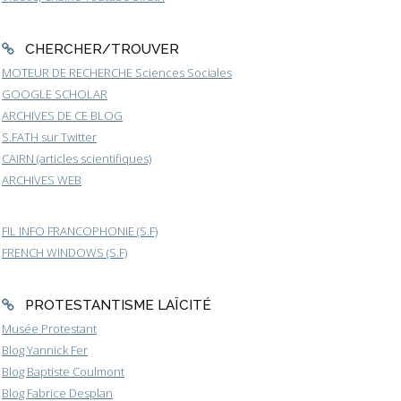
CHERCHER/TROUVER
MOTEUR DE RECHERCHE Sciences Sociales
GOOGLE SCHOLAR
ARCHIVES DE CE BLOG
S.FATH sur Twitter
CAIRN (articles scientifiques)
ARCHIVES WEB
FIL INFO FRANCOPHONIE (S.F)
FRENCH WINDOWS (S.F)
PROTESTANTISME LAÏCITÉ
Musée Protestant
Blog Yannick Fer
Blog Baptiste Coulmont
Blog Fabrice Desplan