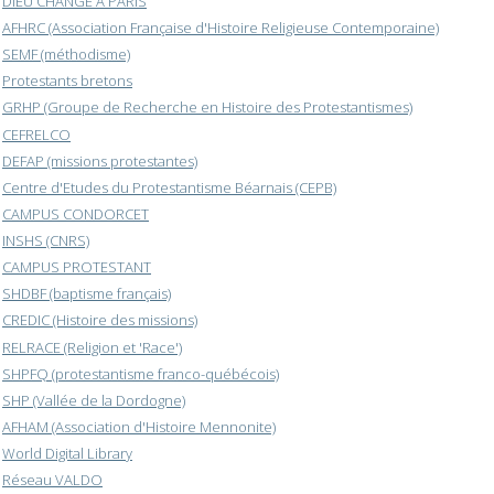
DIEU CHANGE A PARIS
AFHRC (Association Française d'Histoire Religieuse Contemporaine)
SEMF (méthodisme)
Protestants bretons
GRHP (Groupe de Recherche en Histoire des Protestantismes)
CEFRELCO
DEFAP (missions protestantes)
Centre d'Etudes du Protestantisme Béarnais (CEPB)
CAMPUS CONDORCET
INSHS (CNRS)
CAMPUS PROTESTANT
SHDBF (baptisme français)
CREDIC (Histoire des missions)
RELRACE (Religion et 'Race')
SHPFQ (protestantisme franco-québécois)
SHP (Vallée de la Dordogne)
AFHAM (Association d'Histoire Mennonite)
World Digital Library
Réseau VALDO