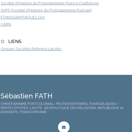
Société d'Histoire du Protestantisme Franco-Québécois
SHPF (Société d'Histoire du Protestantisme Français)
ETHNOGRAPHIQUES.Org
CAIRN
LIENS
Groupe Sociétés Religions Laïcités
Sébastien FATH
CHRISTIANISME POSTCOLONIAL, PROTESTANTISMES, EVANGELIQUES /
PENTECÔTISTES, LAICITE, GEOPOLITIQUE DES RELIGIONS, REPUBLIQUE et
DIVERSITE, FRANCOPHONIE