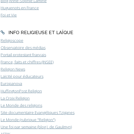
Blog Anne-Sophie Lamine
Huguenots en France
Foi et Vie
INFO RELIGIEUSE ET LAÏQUE
Religioscope
Observatoire des médias
Portail protestant français
France, faits et chiffres (INSEE)
Religion News
Laïcité pour éducateurs
Europanova
HuffingtonPost Religion
La Croix Religion
Le Monde des religions
Site documentaire Evangéliques Tziganes
Le Monde (rubrique "Religion")
Une foi par semaine (blog I. de Gaulmyn)