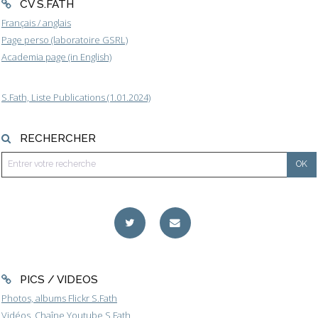
CV S.FATH
Français / anglais
Page perso (laboratoire GSRL)
Academia page (in English)
S.Fath, Liste Publications (1.01.2024)
RECHERCHER
PICS / VIDEOS
Photos, albums Flickr S.Fath
Vidéos, Chaîne Youtube S.Fath