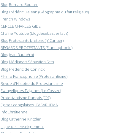
Blog Bernard Boutter
Blog Frédéric Dejean (Géographie du fait religieux)
French Windows
CERCLE CHARLES GIDE
Chaîne Youtube (blogdesebastienfath)
Blog Protestants bretons (JY.Carluer)
REGARDS PROTESTANTS (Francophonie)
Blog Jean Baubérot
Blog Médiapart Sébastien Fath
Blog Frederic de Coninck
Fil-info Francophonie (Protestantisme)
Revue d'Histoire du Protestantisme
Evangéliques Tziganes (Le Cossec)
Protestantisme français (FPF)
Eglises congolaises, CASARHEMA
InfoChrétienne
Blog Catherine Kintzler
Ligue de l'enseignement