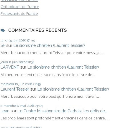
Orthodoxes de France
Protestants de France
COMMENTAIRES RÉCENTS
lundi 15
juin 2026
17h55
SF
sur
Le sionisme chrétien (Laurent Teissier)
Merci beaucoup cher Laurent Teissier pour votre message....
jeudi 11
juin 2026
17h30
LARVENT
sur
Le sionisme chrétien (Laurent Teissier)
Malheureusement nulle trace dans l'excellent livre de...
mercredi 10
juin 2026
21h35
Laurent Tessier
sur
Le sionisme chrétien (Laurent Teissier)
Merci beaucoup pour votre post qui honore mon travail!...
dimanche 17
mai 2026
23h25
Jean
sur
Le Centre Missionnaire de Carhaix, les défis de...
Les problèmes sont profondément enracinés dans ce centre,...
mardi 20
janvier 2026
10h00