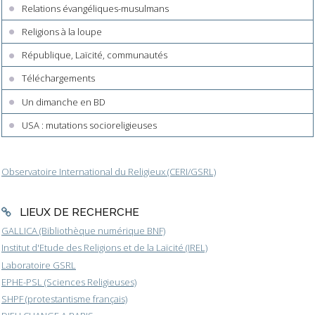
Relations évangéliques-musulmans
Religions à la loupe
République, Laïcité, communautés
Téléchargements
Un dimanche en BD
USA : mutations socioreligieuses
Observatoire International du Religieux (CERI/GSRL)
LIEUX DE RECHERCHE
GALLICA (Bibliothèque numérique BNF)
Institut d'Etude des Religions et de la Laïcité (IREL)
Laboratoire GSRL
EPHE-PSL (Sciences Religieuses)
SHPF (protestantisme français)