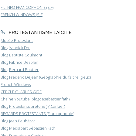
FIL INFO FRANCOPHONIE (S.F)
FRENCH WINDOWS (S.F)
PROTESTANTISME LAÏCITÉ
Musée Protestant
Blog Yannick Fer
Blog Baptiste Coulmont
Blog Fabrice Desplan
Blog Bernard Boutter
Blog Frédéric Dejean (Géographie du fait religieux)
French Windows
CERCLE CHARLES GIDE
Chaîne Youtube (blogdesebastienfath)
Blog Protestants bretons (JY.Carluer)
REGARDS PROTESTANTS (Francophonie)
Blog Jean Baubérot
Blog Médiapart Sébastien Fath
Blog Frederic de Coninck