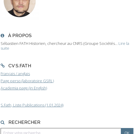
À PROPOS
Sébastien FATH Historien, chercheur au CNRS (Groupe Sociétés...
Lire la
suite
CV S.FATH
Français / anglais
Page perso (laboratoire GSRL)
Academia page (in English)
S.Fath, Liste Publications (1.01.2024)
RECHERCHER