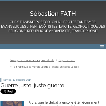
Sébastien FATH
CHRISTIANISME POSTCOLONIAL, PROTESTANTISMES,
EVANGELIQUES / PENTECÔTISTES, LAICITE, GEOPOLITIQUE DES
RELIGIONS, REPUBLIQUE et DIVERSITE, FRANCOPHONIE
Passage de relais chez les protestants
Page d'accueil
Fait religieux et morale laïque à l'école: un colloque IESR
samedi 12
octobre 2013
Guerre juste, juste guerre
Alors que le débat a encore été récemment