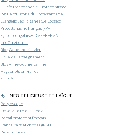
Fil-info Francophonie (Protestantisme)
Revue d'Histoire du Protestantisme
Evangéliques Tziganes (Le Cossec)
Protestantisme français (FPF)
Eglises congolaises, CASARHEMA
InfoChrétienne
Blog Catherine Kintzler
Ligue de l'enseignement
Blog Anne-Sophie Lamine
Huguenots en France
Foi et Vie
INFO RELIGIEUSE ET LAÏQUE
Religioscope
Observatoire des médias
Portail protestant français
France, faits et chiffres (INSEE)
Religion News