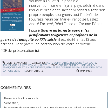
soulevé au sujet d'un possible
interventionnisme en Syrie, pays déchiré dans
lequel le président Bachar Al Assad a gazé son
propre peuple, soulignons tout l'intérêt de
l'ouvrage réuni par Marie-Françoise Baslez,
André Encrevé, Rémi Fabre et Corinne Péneau.
Intitulé
Guerre juste, juste guerre
, les
justifications religieuses et profanes de la
guerre de l'antiquité au XXIe siècle
, il est édité en 2013 aux
éditions Bière (avec une contribution de votre serviteur).
PDF de présentation
ici
.
LIEN PERMANENT
CATÉGORIES :
ACTU COMMENTÉE
,
RELIGIONS À LA LOUPE
,
RÉPUBLIQUE, LAÏCITÉ, COMMUNAUTÉS
TAGS :
GUERRE
,
GUERRE JUSTE
,
MARIE-
FRANÇOISE BASLEZ
,
ANDRÉ ENCREVÉ
,
RÉMI FABRE
,
CORINNE PÉNEAU
,
SÉBASTIEN FATH
,
ÉDITIONS BIÈRE
1
COMMENTAIRE
IMPRIMER
COMMENTAIRES
Bonsoir à tout le monde
Sébastien,
le rapport d' enquête de l 'ONU ne dit pas qui a utilisé les armes