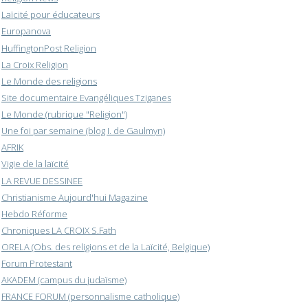
Laïcité pour éducateurs
Europanova
HuffingtonPost Religion
La Croix Religion
Le Monde des religions
Site documentaire Evangéliques Tziganes
Le Monde (rubrique "Religion")
Une foi par semaine (blog I. de Gaulmyn)
AFRIK
Vigie de la laïcité
LA REVUE DESSINEE
Christianisme Aujourd'hui Magazine
Hebdo Réforme
Chroniques LA CROIX S.Fath
ORELA (Obs. des religions et de la Laïcité, Belgique)
Forum Protestant
AKADEM (campus du judaïsme)
FRANCE FORUM (personnalisme catholique)