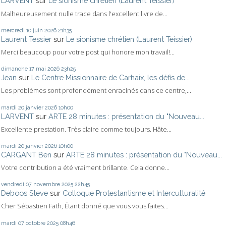
LARVENT
sur
Le sionisme chrétien (Laurent Teissier)
Malheureusement nulle trace dans l'excellent livre de...
mercredi 10
juin 2026
21h35
Laurent Tessier
sur
Le sionisme chrétien (Laurent Teissier)
Merci beaucoup pour votre post qui honore mon travail!...
dimanche 17
mai 2026
23h25
Jean
sur
Le Centre Missionnaire de Carhaix, les défis de...
Les problèmes sont profondément enracinés dans ce centre,...
mardi 20
janvier 2026
10h00
LARVENT
sur
ARTE 28 minutes : présentation du "Nouveau...
Excellente prestation. Très claire comme toujours. Hâte...
mardi 20
janvier 2026
10h00
CARGANT Ben
sur
ARTE 28 minutes : présentation du "Nouveau...
Votre contribution a été vraiment brillante. Cela donne...
vendredi 07
novembre 2025
22h45
Deboos Steve
sur
Colloque Protestantisme et Interculturalité
Cher Sébastien Fath, Étant donné que vous vous faites...
mardi 07
octobre 2025
08h46