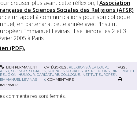
our creuser plus avant cette réflexion, l'
Association
rançaise de Sciences Sociales des Religions (AFSR)
ance un appel à communications pour son colloque
nnuel, en partenariat cette année avec l'Institut
uropéen Emmanuel Levinas. Il se tiendra les 2 et 3
évrier 2005 à Paris.
ien (PDF).
LIEN PERMANENT
CATÉGORIES :
RELIGIONS À LA LOUPE
TAGS :
AFSR
,
SCIENCES SOCIALES
,
SCIENCES SOCIALES DES RELIGIONS
,
RIRE
,
RIRE ET
RELIGION
,
HUMOUR
,
CARICATURE
,
COLLOQUE
,
INSTITUT EUROPÉEN
EMMANUEL LEVINAS
0
COMMENTAIRE
IMPRIMER
es commentaires sont fermés.