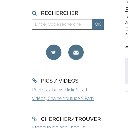
P
F
RECHERCHER
l
a
E
f
L
PICS / VIDEOS
L
Photos, albums Flickr S.Fath
Vidéos, Chaîne Youtube S.Fath
CHERCHER/TROUVER