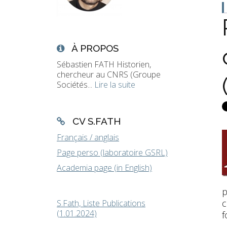
À PROPOS
Sébastien FATH Historien,
chercheur au CNRS (Groupe
Sociétés...
Lire la suite
CV S.FATH
Français / anglais
Page perso (laboratoire GSRL)
Academia page (in English)
p
c
S.Fath, Liste Publications
(1.01.2024)
f