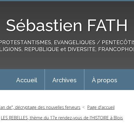
Sébastien FATH
PROTESTANTISMES, EVANGELIQUES / PENTECÔTIST
LIGIONS, REPUBLIQUE et DIVERSITE, FRANCOPHO
Accueil
Archives
À propos
Fan de", décryptage des nouvelles ferveurs
Page d'accueil
LES REBELLES, thème du 17e rendez-vous de l'HISTOIRE à Blois