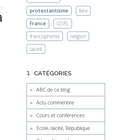
protestantisme
livre
à
France
GSRL
francophonie
religion
laïcité
CATÉGORIES
ABC de ce blog
Actu commentée
Cours et conférences
Ecole, laïcité, République